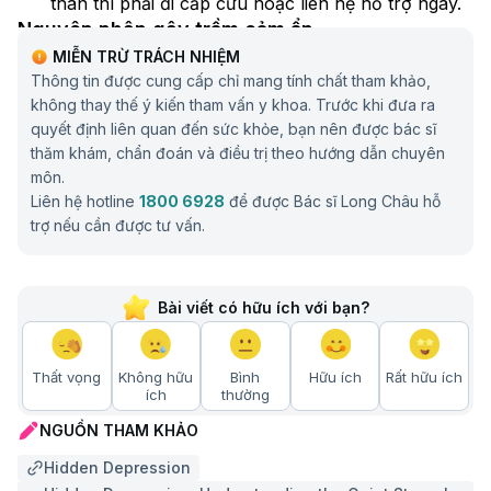
thân thì phải đi cấp cứu hoặc liên hệ hỗ trợ ngay.
Nguyên nhân gây trầm cảm ẩn
MIỄN TRỪ TRÁCH NHIỆM
Hiện nay, cơ chế hình thành trầm cảm ẩn vẫn chưa
Thông tin được cung cấp chỉ mang tính chất tham khảo,
được xác định hoàn toàn. Tuy nhiên, các nghiên cứu
không thay thế ý kiến tham vấn y khoa. Trước khi đưa ra
cho thấy tình trạng này là kết quả của sự tương tác
quyết định liên quan đến sức khỏe, bạn nên được bác sĩ
phức tạp giữa các yếu tố sinh học, tâm lý và môi
thăm khám, chẩn đoán và điều trị theo hướng dẫn chuyên
trường sống. Không giống như các yếu tố nguy cơ
môn.
Liên hệ hotline
1800 6928
để được Bác sĩ Long Châu hỗ
làm tăng khả năng mắc bệnh, những nguyên nhân
trợ nếu cần được tư vấn.
dưới đây liên quan trực tiếp đến quá trình hình thành
và phát triển rối loạn trầm cảm.
Rối loạn hoạt động của các chất dẫn truyền thần
Bài viết có hữu ích với bạn?
kinh:
Sự mất cân bằng các chất dẫn truyền thần
kinh trong não bộ như serotonin, norepinephrine
Thất vọng
và dopamine được xem là một trong những cơ
Không hữu
Bình
Hữu ích
Rất hữu ích
ích
thường
chế quan trọng dẫn đến trầm cảm. Những thay
NGUỒN THAM KHẢO
đổi này có thể ảnh hưởng đến cảm xúc, động lực,
giấc ngủ và khả năng phản ứng với căng thẳng.
Hidden Depression