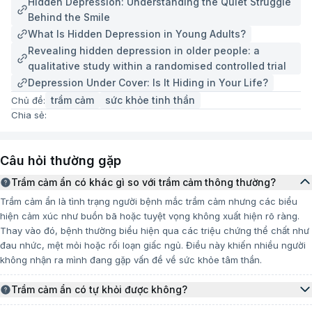
Hidden Depression: Understanding the Quiet Struggle
Bất thường trong hoạt động của não bộ:
Các
Behind the Smile
nghiên cứu hình ảnh học thần kinh cho thấy một
What Is Hidden Depression in Young Adults?
số vùng não liên quan đến điều hòa cảm xúc,
Revealing hidden depression in older people: a
nhận thức và hành vi có thể hoạt động không
qualitative study within a randomised controlled trial
bình thường ở người mắc trầm cảm. Những thay
Depression Under Cover: Is It Hiding in Your Life?
đổi này góp phần làm xuất hiện các triệu chứng
trầm cảm
sức khỏe tinh thần​
Chủ đề:
tâm lý và thể chất đặc trưng của bệnh.
Chia sẻ:
Rối loạn trục thần kinh - nội tiết:
Sự mất cân bằng
trong hệ thống điều hòa căng thẳng của cơ thể,
Câu hỏi thường gặp
đặc biệt là trục dưới đồi - tuyến yên - tuyến
thượng thận (HPA), có thể làm tăng nồng độ các
Trầm cảm ẩn có khác gì so với trầm cảm thông thường?
hormone liên quan đến stress. Tình trạng này kéo
Trầm cảm ẩn là tình trạng người bệnh mắc trầm cảm nhưng các biểu
dài có thể ảnh hưởng đến chức năng não bộ và
hiện cảm xúc như buồn bã hoặc tuyệt vọng không xuất hiện rõ ràng.
góp phần thúc đẩy sự phát triển của trầm cảm.
Thay vào đó, bệnh thường biểu hiện qua các triệu chứng thể chất như
đau nhức, mệt mỏi hoặc rối loạn giấc ngủ. Điều này khiến nhiều người
Các sang chấn tâm lý kéo dài:
Những trải nghiệm
không nhận ra mình đang gặp vấn đề về sức khỏe tâm thần.
tiêu cực như mất mát người thân, đổ vỡ trong các
mối quan hệ, áp lực công việc hoặc các biến cố
Trầm cảm ẩn có tự khỏi được không?
lớn trong cuộc sống có thể tác động đến sức
Trong đa số trường hợp, trầm cảm ẩn không tự biến mất hoàn toàn nếu