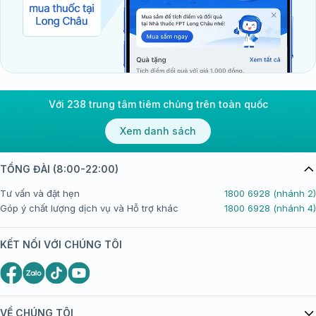
hoàn cảnh sống. Việc nhận diện các nhóm nguy cơ
giúp nâng cao khả năng phát hiện sớm và can thiệp
kịp thời.
Người thường xuyên chịu áp lực kéo dài:
Những
người phải đối mặt với căng thẳng trong công việc,
Với 238 trung tâm tiêm chủng trên toàn quốc
học tập, tài chính hoặc các mối quan hệ cá nhân
có nguy cơ xuất hiện các triệu chứng trầm cảm
Xem danh sách
dưới dạng biểu hiện thể chất.
Người có tiền sử rối loạn tâm thần:
Những người
TỔNG ĐÀI (8:00-22:00)
từng mắc trầm cảm, rối loạn lo âu hoặc các vấn
Tư vấn và đặt hẹn
1800 6928 (nhánh 2)
đề sức khỏe tâm thần khác có nguy cơ cao gặp
Góp ý chất lượng dịch vụ và Hỗ trợ khác
1800 6928 (nhánh 4)
phải trầm cảm ẩn.
Người mắc bệnh mạn tính:
Các bệnh lý kéo dài
KẾT NỐI VỚI CHÚNG TÔI
như
đái tháo đường
, bệnh tim mạch, ung thư hoặc
đau mạn tính có thể ảnh hưởng đến sức khỏe tâm
thần và làm gia tăng nguy cơ trầm cảm.
Người trải qua biến cố lớn trong cuộc sống:
Mất
VỀ CHÚNG TÔI