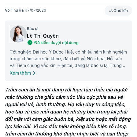
Chữ lớn
Võ Thu Hà
17/07/2026
Bác sĩ
Lê Thị Quyên
Đã kiểm duyệt nội dung
Tốt nghiệp Đại học Y Dược Huế, có nhiều năm kinh nghiệm
trong chăm sóc sức khỏe, đặc biệt về Nội khoa, Hồi sức
và Tiêm chủng vắc xin. Hiện tại, đang là bác sĩ tại Trung
tâm Tiêm chủng Long Châu.
Xem thêm
Trầm cảm ẩn là một dạng rối loạn tâm thần mà người 
mắc thường che giấu cảm xúc tiêu cực phía sau vẻ 
ngoài vui vẻ, bình thường. Họ vẫn duy trì công việc, 
học tập và các mối quan hệ nhưng bên trong lại phải 
đối mặt với cảm giác buồn bã, kiệt sức hoặc mất động 
lực kéo dài. Vì các dấu hiệu không biểu hiện rõ ràng, 
trầm cảm ẩn thường khó được nhận biết và can thiệp 