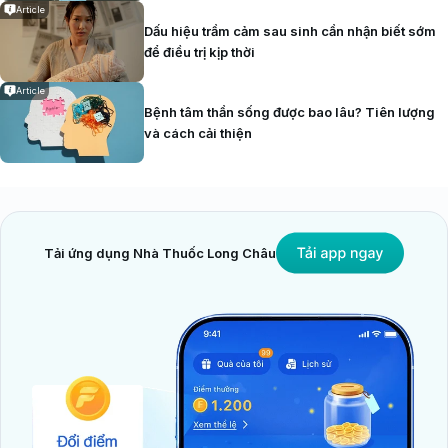
Article
Dấu hiệu trầm cảm sau sinh cần nhận biết sớm
để điều trị kịp thời
Article
Bệnh tâm thần sống được bao lâu? Tiên lượng
và cách cải thiện
Tải ứng dụng Nhà Thuốc Long Châu
Áp lực công việc có thể tác động đến sức khỏe tinh thần và làm xuất hiện
các biểu hiện trầm cảm
Nguy cơ gây trầm cảm ẩn
Những ai có nguy cơ mắc phải trầm cảm ẩn?
Trầm cảm ẩn có thể xảy ra ở bất kỳ ai, tuy nhiên một
số nhóm đối tượng được ghi nhận có nguy cơ mắc
bệnh cao hơn do đặc điểm tâm lý, sức khỏe hoặc