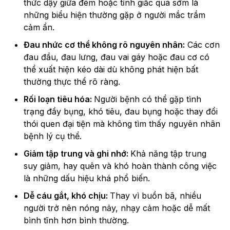
thức dậy giữa đêm hoặc tỉnh giấc quá sớm là
những biểu hiện thường gặp ở người mắc trầm
cảm ẩn.
Đau nhức cơ thể không rõ nguyên nhân:
Các cơn
đau đầu, đau lưng, đau vai gáy hoặc đau cơ có
thể xuất hiện kéo dài dù không phát hiện bất
thường thực thể rõ ràng.
Rối loạn tiêu hóa:
Người bệnh có thể gặp tình
trạng đầy bụng, khó tiêu, đau bụng hoặc thay đổi
thói quen đại tiện mà không tìm thấy nguyên nhân
bệnh lý cụ thể.
Giảm tập trung và ghi nhớ:
Khả năng tập trung
suy giảm, hay quên và khó hoàn thành công việc
là những dấu hiệu khá phổ biến.
Dễ cáu gắt, khó chịu:
Thay vì buồn bã, nhiều
người trở nên nóng nảy, nhạy cảm hoặc dễ mất
bình tĩnh hơn bình thường.