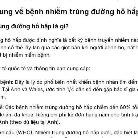
hung về bệnh nhiễm trùng đường hô hấ
ùng đường hô hấp là gì?
g hô hấp được định nghĩa là bất kỳ bệnh truyền nhiễm nà
nh có thể lây lan qua các giọt bắn khi người bệnh ho, hắt 
ặt bị nhiễm mầm bệnh.
 tế quốc tế và thông tin bạn cung cấp:
bệnh: Đây là lý do phổ biến nhất khiến bệnh nhân tìm đến
 Tại Anh và Wales, ước tính 1/4 dân số đến gặp bác sĩ gia
ăm.
ế: Các bệnh nhiễm trùng đường hô hấp chiếm đến 60% tổ
 khám đa khoa. Riêng chi phí kê đơn hàng năm cho tình tr
Anh (theo dữ liệu tại Anh).
n cầu (WHO): Nhiễm trùng đường hô hấp dưới, đặc biệt là