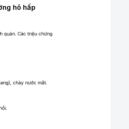
ờng hô hấp
h quản. Các triệu chứng
ang), chảy nước mắt.
ổi.