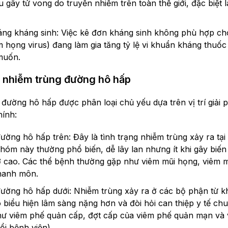
gây tử vong do truyền nhiễm trên toàn thế giới, đặc biệt là
áng kháng sinh: Việc kê đơn kháng sinh không phù hợp ch
m họng virus) đang làm gia tăng tỷ lệ vi khuẩn kháng thuốc
muốn.
h nhiễm trùng đường hô hấp
đường hô hấp được phân loại chủ yếu dựa trên vị trí giải 
hính:
ường hô hấp trên: Đây là tình trạng nhiễm trùng xảy ra tạ
hóm này thường phổ biến, dễ lây lan nhưng ít khi gây biến
 cao. Các thể bệnh thường gặp như viêm mũi họng, viêm 
hanh môn.
ường hô hấp dưới: Nhiễm trùng xảy ra ở các bộ phận từ k
 biểu hiện lâm sàng nặng hơn và đòi hỏi can thiệp y tế ch
ư viêm phế quản cấp, đợt cấp của viêm phế quản mạn và 
ổi bệnh viện).