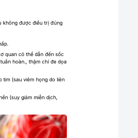
u không được điều trị đúng
hấp.
cơ quan có thể dẫn đến sốc
tuần hoàn., thậm chí đe dọa
 tim (sau viêm họng do liên
 nền (suy giảm miễn dịch,