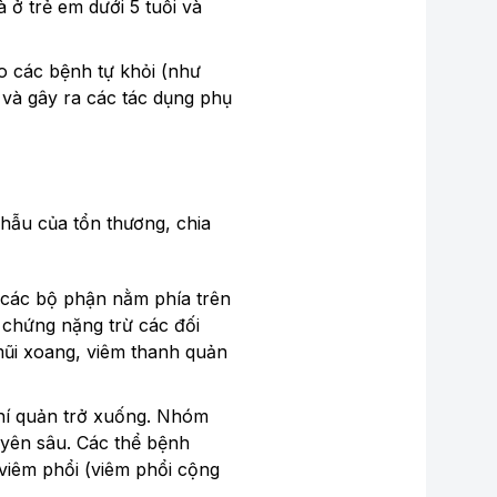
 ở trẻ em dưới 5 tuổi và
o các bệnh tự khỏi (như
 và gây ra các tác dụng phụ
phẫu của tổn thương, chia
i các bộ phận nằm phía trên
 chứng nặng trừ các đối
mũi xoang, viêm thanh quản
hí quản trở xuống. Nhóm
uyên sâu. Các thể bệnh
viêm phổi (viêm phổi cộng