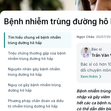
Bệnh nhiễm trùng đường hô h
Ngọc Châu
20/07/20
Tìm hiểu chung về bệnh nhiễm
trùng đường hô hấp
Bác sĩ
Triệu chứng thường gặp của bệnh
Trần Văn
nhiễm trùng đường hô hấp
Bác sĩ có hơn 1
Nguyên nhân gây bệnh nhiễm
dồi chuyên môn 
trùng đường hô hấp
hóa.
Xem thêm
Nguy cơ gây bệnh nhiễm trùng
đường hô hấp
Bệnh nhiễm trùng 
nhập và gây viêm 
Phương pháp chẩn đoán và điều
hết các ca bệnh n
trị nhiễm trùng đường hô hấp
có thể dẫn đến bi