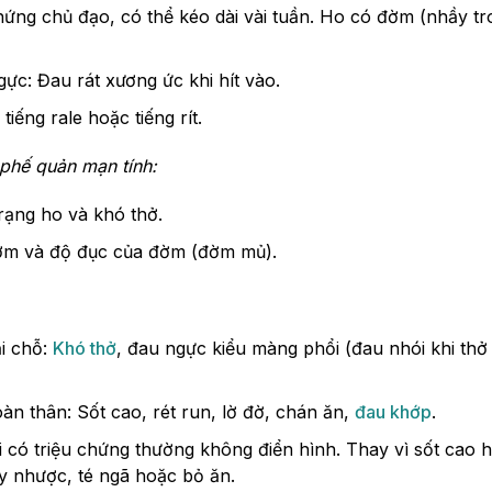
chứng chủ đạo, có thể kéo dài vài tuần. Ho có đờm (nhầy 
gực: Đau rát xương ức khi hít vào.
tiếng rale hoặc tiếng rít.
phế quản mạn tính:
trạng ho và khó thở.
ờm và độ đục của đờm (đờm mủ).
ại chỗ:
Khó thở
, đau ngực kiểu màng phổi (đau nhói khi th
àn thân: Sốt cao, rét run, lờ đờ, chán ăn,
đau khớp
.
i có triệu chứng thường không điển hình. Thay vì sốt cao 
uy nhược, té ngã hoặc bỏ ăn.