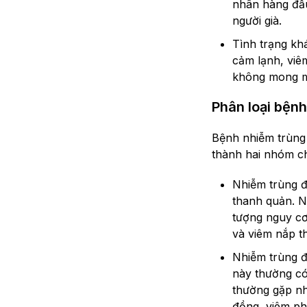
nhân hàng đầu 
người già.
Tình trạng kh
cảm lạnh, viê
không mong 
Phân loại bện
Bệnh nhiễm trùng 
thành hai nhóm c
Nhiễm trùng đ
thanh quản. N
tượng nguy cơ
và viêm nắp t
Nhiễm trùng đ
này thường có
thường gặp nh
đồng, viêm ph