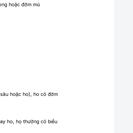
trong hoặc đờm mủ
ở sâu hoặc ho), ho có đờm
hay ho, họ thường có biểu