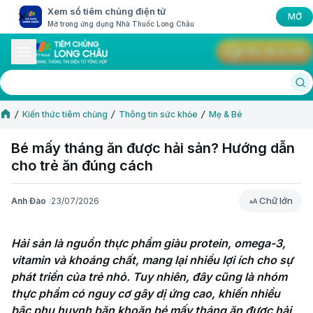
Xem sổ tiêm chủng điện tử
MỞ
Mở trong ứng dụng Nhà Thuốc Long Châu
Yêu cầu tư vấn
Kiến thức tiêm chủng
Thông tin sức khỏe
Mẹ & Bé
Bé mấy tháng ăn được hải sản? Hướng dẫn
cho trẻ ăn đúng cách
Chữ lớn
Anh Đào
23/07/2026
Chữ lớn
Hải sản là nguồn thực phẩm giàu protein, omega-3, 
vitamin và khoáng chất, mang lại nhiều lợi ích cho sự 
phát triển của trẻ nhỏ. Tuy nhiên, đây cũng là nhóm 
thực phẩm có nguy cơ gây dị ứng cao, khiến nhiều 
bậc phụ huynh băn khoăn bé mấy tháng ăn được hải 