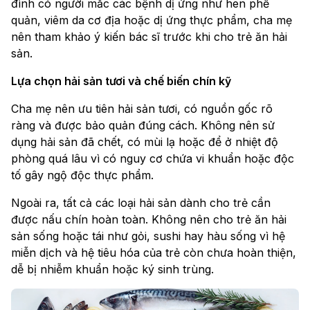
đình có người mắc các bệnh dị ứng như hen phế
quản, viêm da cơ địa hoặc dị ứng thực phẩm, cha mẹ
nên tham khảo ý kiến bác sĩ trước khi cho trẻ ăn hải
sản.
Lựa chọn hải sản tươi và chế biến chín kỹ
Cha mẹ nên ưu tiên hải sản tươi, có nguồn gốc rõ
ràng và được bảo quản đúng cách. Không nên sử
dụng hải sản đã chết, có mùi lạ hoặc để ở nhiệt độ
phòng quá lâu vì có nguy cơ chứa vi khuẩn hoặc độc
tố gây ngộ độc thực phẩm.
Ngoài ra, tất cả các loại hải sản dành cho trẻ cần
được nấu chín hoàn toàn. Không nên cho trẻ ăn hải
sản sống hoặc tái như gỏi, sushi hay hàu sống vì hệ
miễn dịch và hệ tiêu hóa của trẻ còn chưa hoàn thiện,
dễ bị nhiễm khuẩn hoặc ký sinh trùng.