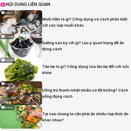
NỘI DUNG LIÊN QUAN
Article
Muối hầm là gì? Công dụng và cách phân biệt
với các loại muối khác
Article
Sương sáo kỵ với gì? Lưu ý quan trọng để ăn
đúng cách
Article
Tảo bẹ là gì? Công dụng của tảo bẹ đối với sức
khỏe
Article
Uống trà thanh nhiệt nhiều có tốt không? Cách
uống đúng cách
Article
Tại sao chúng ta cần phải ăn nhiều loại thức ăn
khác nhau?