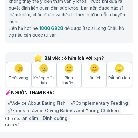
không thay thế ý kiến tham vấn y khoa. Trước khi đưa ra
quyết định liên quan đến sức khỏe, bạn nên được bác sĩ
thăm khám, chẩn đoán và điều trị theo hướng dẫn chuyên
môn.
Liên hệ hotline
1800 6928
để được Bác sĩ Long Châu hỗ
trợ nếu cần được tư vấn.
Bài viết có hữu ích với bạn?
Thất vọng
Không hữu
Bình
Hữu ích
Rất hữu ích
ích
thường
NGUỒN THAM KHẢO
Advice About Eating Fish
Complementary Feeding
Foods to Avoid Giving Babies and Young Children
ăn dặm
Dinh dưỡng
Chủ đề:
Chia sẻ: