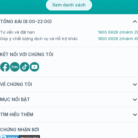
Xem danh sách
TỔNG ĐÀI (8:00-22:00)
Tư vấn và đặt hẹn
1800 6928 (nhánh 2)
Góp ý chất lượng dịch vụ và Hỗ trợ khác
1800 6928 (nhánh 4)
KẾT NỐI VỚI CHÚNG TÔI
VỀ CHÚNG TÔI
Giới thiệu Tiêm Chủng FPT Long Châu
MỤC NỔI BẬT
Quy chế hoạt động website/ứng dụng thương mại điện tử
Danh mục vắc xin
TÌM HIỂU THÊM
bán hàng
Kiến thức tiêm chủng
Chính sách nội dung
Khuyến mãi
CHỨNG NHẬN BỞI
Đội ngũ bác sĩ, chuyên gia