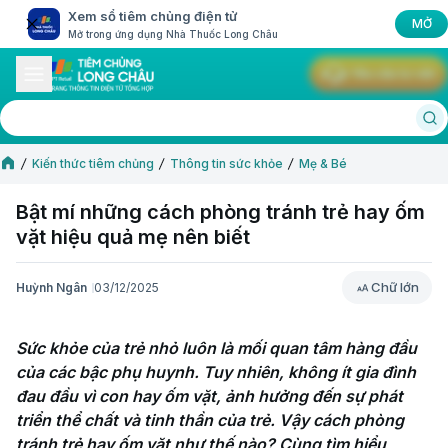
Xem sổ tiêm chủng điện tử
MỞ
Mở trong ứng dụng Nhà Thuốc Long Châu
Yêu cầu tư vấn
Kiến thức tiêm chủng
Thông tin sức khỏe
Mẹ & Bé
Bật mí những cách phòng tránh trẻ hay ốm
vặt hiệu quả mẹ nên biết
Chữ lớn
Huỳnh Ngân
03/12/2025
Chữ lớn
Sức khỏe của trẻ nhỏ luôn là mối quan tâm hàng đầu 
của các bậc phụ huynh. Tuy nhiên, không ít gia đình 
đau đầu vì con hay ốm vặt, ảnh hưởng đến sự phát 
triển thể chất và tinh thần của trẻ. Vậy cách phòng 
tránh trẻ hay ốm vặt như thế nào? Cùng tìm hiểu 