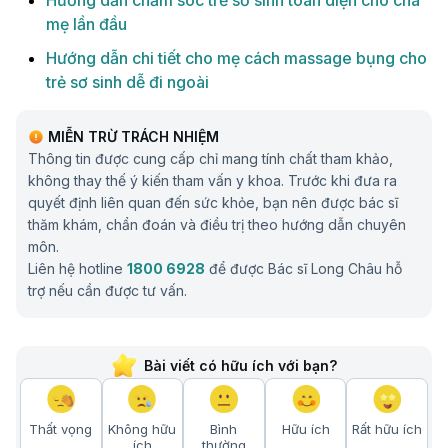
Hướng dẫn chăm sóc trẻ sơ sinh toàn diện cho cha
mẹ lần đầu
Hướng dẫn chi tiết cho mẹ cách massage bụng cho
trẻ sơ sinh dễ đi ngoài
MIỄN TRỪ TRÁCH NHIỆM
Thông tin được cung cấp chỉ mang tính chất tham khảo,
không thay thế ý kiến tham vấn y khoa. Trước khi đưa ra
quyết định liên quan đến sức khỏe, bạn nên được bác sĩ
thăm khám, chẩn đoán và điều trị theo hướng dẫn chuyên
môn.
Liên hệ hotline
1800 6928
để được Bác sĩ Long Châu hỗ
trợ nếu cần được tư vấn.
Bài viết có hữu ích với bạn?
Thất vọng
Không hữu
Bình
Hữu ích
Rất hữu ích
ích
thường