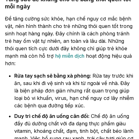
mỗi ngày
Để tăng cường sức khỏe, hạn chế nguy cơ mắc bệnh
vặt, nên hình thành cho trẻ những thói quen tốt trong
sinh hoạt hàng ngày. Đây chính là cách phòng tránh
trẻ hay ốm vặt tự nhiên, an toàn và lâu dài. Những
thói quen tích cực dưới đây không chỉ giúp trẻ khỏe
mạnh mà còn hỗ trợ
hệ miễn dịch
hoạt động hiệu quả
hơn:
Rửa tay sạch sẽ bằng xà phòng:
Rửa tay trước khi
ăn, sau khi đi vệ sinh và khi từ ngoài về nhà. Đây
là biện pháp đơn giản nhưng rất quan trọng giúp
loại bỏ vi khuẩn, virus, hạn chế nguy cơ lây nhiễm
các bệnh qua đường tiếp xúc.
Duy trì chế độ ăn uống cân đối:
Chế độ ăn uống
đầy đủ dưỡng chất với đa dạng thực phẩm giàu
vitamin, khoáng chất, đạm, tinh bột, chất béo lành
mạnh. Việc bổ sung rau xanh, trái cây tươi giúp cơ