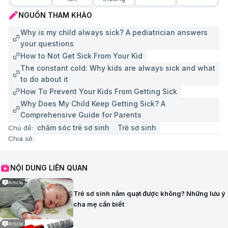
NGUỒN THAM KHẢO
Why is my child always sick? A pediatrician answers
your questions
How to Not Get Sick From Your Kid
The constant cold: Why kids are always sick and what
to do about it
How To Prevent Your Kids From Getting Sick
Why Does My Child Keep Getting Sick? A
Comprehensive Guide for Parents
chăm sóc trẻ sơ sinh
Trẻ sơ sinh
Chủ đề:
Chia sẻ:
NỘI DUNG LIÊN QUAN
Article
Trẻ sơ sinh nằm quạt được không? Những lưu ý
cha mẹ cần biết
Article