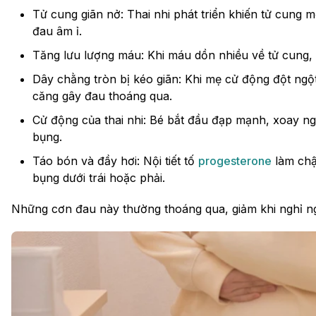
Tử cung giãn nở: Thai nhi phát triển khiến tử cung
đau âm ỉ.
Tăng lưu lượng máu: Khi máu dồn nhiều về tử cung, 
Dây chằng tròn bị kéo giãn: Khi mẹ cử động đột ngột
căng gây đau thoáng qua.
Cử động của thai nhi: Bé bắt đầu đạp mạnh, xoay n
bụng.
Táo bón và đầy hơi: Nội tiết tố
progesterone
làm chậ
bụng dưới trái hoặc phải.
Những cơn đau này thường thoáng qua, giảm khi nghỉ ng