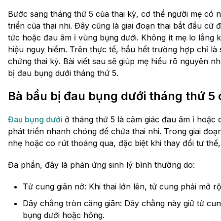
Bước sang tháng thứ 5 của thai kỳ, cơ thể người mẹ có n
triển của thai nhi. Đây cũng là giai đoạn thai bắt đầu c
tức hoặc đau âm ỉ vùng bụng dưới. Không ít mẹ lo lắng 
hiệu nguy hiểm. Trên thực tế, hầu hết trường hợp chỉ là 
chứng thai kỳ. Bài viết sau sẽ giúp mẹ hiểu rõ nguyên n
bị đau bụng dưới tháng thứ 5.
Bà bầu bị đau bụng dưới tháng thứ 5
Đau bụng dưới
ở tháng thứ 5 là cảm giác đau âm ỉ hoặc 
phát triển nhanh chóng để chứa thai nhi. Trong giai đ
nhẹ hoặc co rút thoáng qua, đặc biệt khi thay đổi tư th
Đa phần, đây là phản ứng sinh lý bình thường do:
Tử cung giãn nở: Khi thai lớn lên, tử cung phải mở 
Dây chằng tròn căng giãn: Dây chằng này giữ tử cung
bụng dưới hoặc hông.