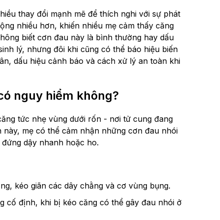
hiều thay đổi mạnh mẽ để thích nghi với sự phát
ử động nhiều hơn, khiến nhiều mẹ cảm thấy căng
không biết cơn đau này là bình thường hay dấu
sinh lý, nhưng đôi khi cũng có thể báo hiệu biến
hân, dấu hiệu cảnh báo và cách xử lý an toàn khi
 có nguy hiểm không?
căng tức nhẹ vùng dưới rốn - nơi tử cung đang
oạn này, mẹ có thể cảm nhận những cơn đau nhói
ế, đứng dậy nhanh hoặc ho.
rộng, kéo giãn các dây chằng và cơ vùng bụng.
 cố định, khi bị kéo căng có thể gây đau nhói ở