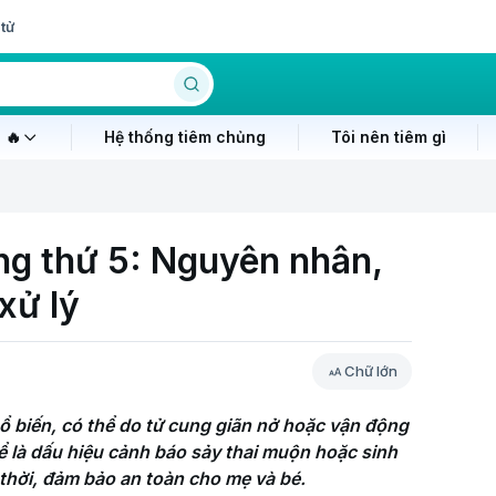
tử
 🔥
Hệ thống tiêm chủng
Tôi nên tiêm gì
ng thứ 5: Nguyên nhân,
xử lý
Chữ lớn
ổ biến, có thể do tử cung giãn nở hoặc vận động 
 là dấu hiệu cảnh báo sảy thai muộn hoặc sinh 
thời, đảm bảo an toàn cho mẹ và bé.