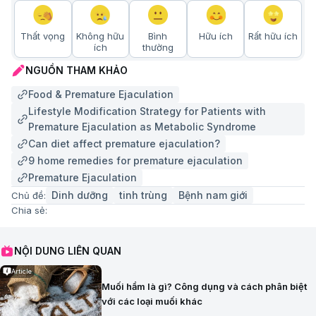
Thất vọng
Không hữu
Bình
Hữu ích
Rất hữu ích
ích
thường
NGUỒN THAM KHẢO
Food & Premature Ejaculation
Lifestyle Modification Strategy for Patients with
Premature Ejaculation as Metabolic Syndrome
Can diet affect premature ejaculation?
9 home remedies for premature ejaculation
Premature Ejaculation
Dinh dưỡng
tinh trùng
Bệnh nam giới
Chủ đề:
Chia sẻ:
NỘI DUNG LIÊN QUAN
Article
Muối hầm là gì? Công dụng và cách phân biệt
với các loại muối khác