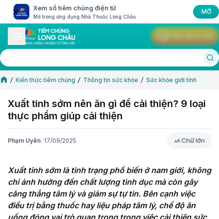
Xem sổ tiêm chủng điện tử
MỞ
Mở trong ứng dụng Nhà Thuốc Long Châu
Yêu cầu tư vấn
Kiến thức tiêm chủng
Thông tin sức khỏe
Sức khỏe giới tính
Xuất tinh sớm nên ăn gì​ để cải thiện? 9 loại
thực phẩm giúp cải thiện
Chữ lớn
Phạm Uyên
17/09/2025
Chữ lớn
Xuất tinh sớm là tình trạng phổ biến ở nam giới, không 
chỉ ảnh hưởng đến chất lượng tình dục mà còn gây 
căng thẳng tâm lý và giảm sự tự tin. Bên cạnh việc 
điều trị bằng thuốc hay liệu pháp tâm lý, chế độ ăn 
uống đóng vai trò quan trọng trong việc cải thiện sức 