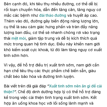
Bên cạnh đó, khi tiêu thụ nhiều đường, cơ thể dễ bị
rối loạn chuyển hóa, dẫn đến tăng cân, tăng nguy cơ
mắc các bệnh như
đái tháo đường
và huyết áp cao.
Thêm vào đó, đường gây biến động năng lượng lớn,
cụ thể là sau cảm giác hưng phấn và tràn đầy năng
lượng ban đầu, cơ thể sẽ nhanh chóng rơi vào trạng
thái
mệt mỏi
, giảm tập trung và dễ bị kích thích quá
mức trong quan hệ tình dục. Điều này khiến nam giới
khó kiểm soát cực khoái, từ đó làm tăng nguy cơ xuất
tinh sớm hơn.
Vì vậy, để hỗ trợ điều trị xuất tinh sớm, nam giới cần
hạn chế tiêu thụ các thực phẩm chế biến sẵn, giàu
chất béo bão hòa và đường tinh luyện.
Bài viết trên đã giải đáp “
Xuất tinh sớm nên ăn gì​ để cải
thiện?
”. Chế độ dinh dưỡng hợp lý có thể hỗ trợ đáng
kể trong việc cải thiện tình trạng xuất tinh sớm. Kết
hợp ăn uống khoa học với lối sống lành mạnh và