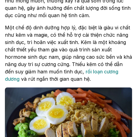
như mong muốn, thường xảy ra quá sớm trong lúc
quan hệ, gây ảnh hưởng đến chất lượng đời sống tình
dục cũng như mối quan hệ tình cảm.
Một chế độ dinh dưỡng hợp lý, đặc biệt là giàu vi chất
như kẽm và magie, có thể hỗ trợ cải thiện chức năng
sinh dục, trì hoãn việc xuất tinh. Kẽm là một khoáng
chất thiết yếu tham gia vào quá trình sản xuất
hormone sinh dục nam, giúp nâng cao sức bền và khả
năng duy trì sự cương cứng. Thiếu kẽm có thể dẫn
đến suy giảm ham muốn tình dục,
rối loạn cương
dương
và rút ngắn thời gian quan hệ.