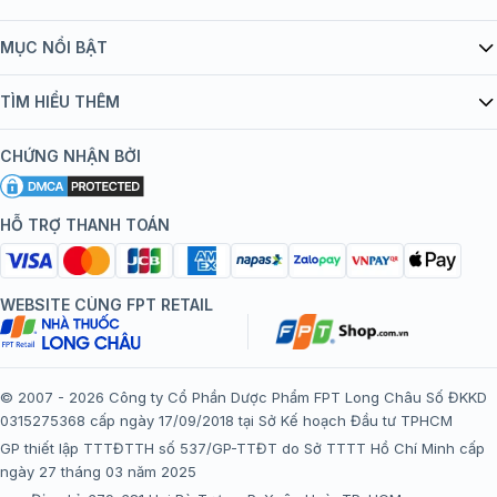
Giới thiệu Tiêm Chủng FPT Long Châu
MỤC NỔI BẬT
Quy chế hoạt động website/ứng dụng thương mại điện tử
Danh mục vắc xin
TÌM HIỂU THÊM
bán hàng
Kiến thức tiêm chủng
Chính sách nội dung
Khuyến mãi
CHỨNG NHẬN BỞI
Đội ngũ bác sĩ, chuyên gia
Chính sách bảo mật
Tôi nên tiêm gì?
Hệ thống trung tâm tiêm chủng
HỖ TRỢ THANH TOÁN
Chính sách bảo mật dữ liệu cá nhân
Tiêm chủng đi nước ngoài
Chính sách thanh toán
WEBSITE CÙNG FPT RETAIL
Chính sách đổi trả gói, mũi tiêm tại trung tâm tiêm chủng
FPT Long Châu
Chính sách “Gia đình là Số 1”
© 2007 - 2026 Công ty Cổ Phần Dược Phẩm FPT Long Châu Số ĐKKD
0315275368 cấp ngày 17/09/2018 tại Sở Kế hoạch Đầu tư TPHCM
Thể lệ chương trình “Tích điểm nhận đặc quyền”
GP thiết lập TTTĐTTH số 537/GP-TTĐT do Sở TTTT Hồ Chí Minh cấp
ngày 27 tháng 03 năm 2025