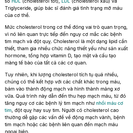
số
HDL
(cholesterol tốt),
LDL
(cholesterol xấu) và
Triglyceride, giúp bác sĩ đánh giá tình trạng mỡ máu
của cơ thể.
Mức cholesterol trong cơ thể đóng vai trò quan trọng,
vì nó liên quan trực tiếp đến nguy cơ mắc các bệnh
tim mạch và đột quỵ. Cholesterol là một dạng lipid cần
thiết, tham gia nhiều chức năng thiết yếu như sản xuất
hormone, tổng hợp vitamin D, tạo mật và cấu tạo
màng tế bào của tất cả các cơ quan.
Tuy nhiên, khi lượng cholesterol tích tụ quá nhiều,
chúng có thể kết hợp với các chất khác trong máu,
bám vào thành động mạch và hình thành mảng xơ
vữa. Quá trình này dẫn đến thu hẹp mạch máu, từ đó
tăng nguy cơ các bệnh lý tim mạch như
nhồi máu cơ
tim
, đột quỵ hay suy tim. Người có cholesterol cao
thường dễ gặp các vấn đề về động mạch vành, bệnh
tim mạch hoặc các bệnh liên quan đến mạch máu
ngoại biên.