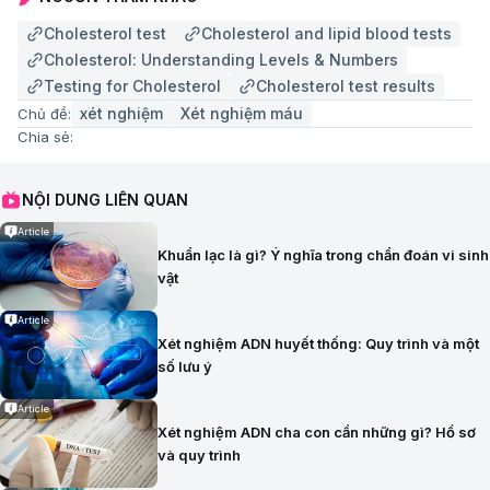
Cholesterol test
Cholesterol and lipid blood tests
Cholesterol: Understanding Levels & Numbers
Testing for Cholesterol
Cholesterol test results
xét nghiệm
Xét nghiệm máu
Chủ đề:
Chia sẻ:
NỘI DUNG LIÊN QUAN
Article
Khuẩn lạc là gì? Ý nghĩa trong chẩn đoán vi sinh
vật
Article
Xét nghiệm ADN huyết thống: Quy trình và một
số lưu ý
Article
Xét nghiệm ADN cha con cần những gì? Hồ sơ
và quy trình