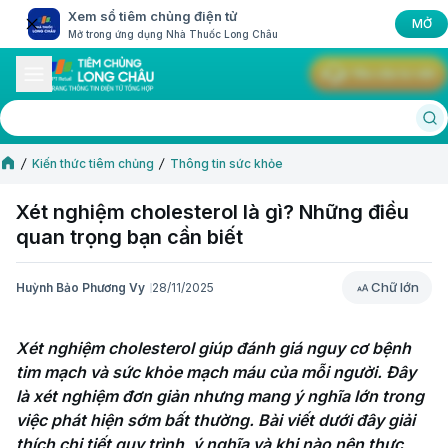
Xem sổ tiêm chủng điện tử
MỞ
Mở trong ứng dụng Nhà Thuốc Long Châu
Yêu cầu tư vấn
Kiến thức tiêm chủng
Thông tin sức khỏe
Xét nghiệm cholesterol là gì? Những điều
quan trọng bạn cần biết
Chữ lớn
Huỳnh Bảo Phương Vy
28/11/2025
Chữ lớn
Xét nghiệm cholesterol giúp đánh giá nguy cơ bệnh 
tim mạch và sức khỏe mạch máu của mỗi người. Đây 
là xét nghiệm đơn giản nhưng mang ý nghĩa lớn trong 
việc phát hiện sớm bất thường. Bài viết dưới đây giải 
thích chi tiết quy trình, ý nghĩa và khi nào nên thực 