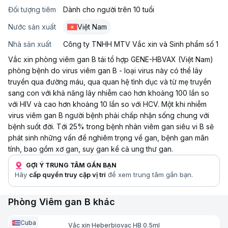
Đối tượng tiêm
Dành cho người trên 10 tuổi
Nước sản xuất
Việt Nam
Nhà sản xuất
Công ty TNHH MTV Vắc xin và Sinh phẩm số 1
Vắc xin phòng viêm gan B tái tổ hợp GENE-HBVAX (Việt Nam)
phòng bệnh do virus viêm gan B - loại virus này có thể lây
truyền qua đường máu, qua quan hệ tình dục và từ mẹ truyền
sang con với khả năng lây nhiễm cao hơn khoảng 100 lần so
với HIV và cao hơn khoảng 10 lần so với HCV. Một khi nhiễm
virus viêm gan B người bệnh phải chấp nhận sống chung với
bệnh suốt đời. Tới 25% trong bệnh nhân viêm gan siêu vi B sẽ
phát sinh những vấn đề nghiêm trọng về gan, bệnh gan mãn
tính, bao gồm xơ gan, suy gan kể cả ung thư gan.
GỢI Ý TRUNG TÂM GẦN BẠN
Hãy
cấp quyền truy cập vị trí
để xem trung tâm gần bạn.
Phòng Viêm gan B khác
Cuba
Vắc xin Heberbiovac HB 0.5ml