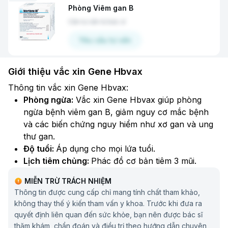
Phòng Viêm gan B
Cần tư vấn từ bác sĩ
Yêu cầu tư vấn
Giới thiệu vắc xin Gene Hbvax
​Thông tin vắc xin Gene Hbvax:​
Phòng ngừa:
Vắc xin Gene Hbvax giúp phòng
ngừa bệnh viêm gan B, giảm nguy cơ mắc bệnh
và các biến chứng nguy hiểm như xơ gan và ung
thư gan.
Độ tuổi:
Áp dụng cho mọi lứa tuổi.​
Lịch tiêm chủng:
Phác đồ cơ bản tiêm 3 mũi.
Hiệu quả bảo vệ:
Khi tiêm đủ phác đồ 3 mũi vắc
MIỄN TRỪ TRÁCH NHIỆM
xin Gene Hbvax cơ thể sẽ tạo ra lượng kháng thể
Thông tin được cung cấp chỉ mang tính chất tham khảo,
đủ để bảo vệ chống lại virus viêm gan B, giúp
không thay thế ý kiến tham vấn y khoa. Trước khi đưa ra
giảm nguy cơ lây nhiễm và ngăn ngừa các biến
quyết định liên quan đến sức khỏe, bạn nên được bác sĩ
chứng nghiêm trọng như xơ gan và ung thư gan.
thăm khám, chẩn đoán và điều trị theo hướng dẫn chuyên