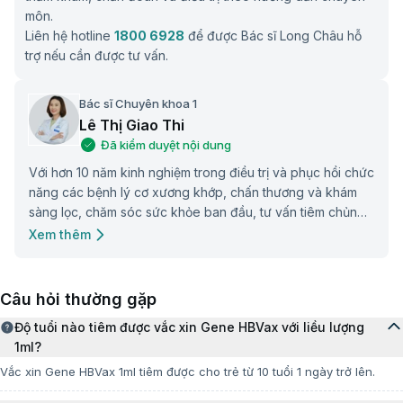
Phụ nữ mang thai:
Tiêm tại bệnh viện.
môn.
Thông tin bệnh lý
Liên hệ hotline
1800 6928
để được Bác sĩ Long Châu hỗ
trợ nếu cần được tư vấn.
Viêm gan B
là bệnh nhiễm trùng gan do virus viêm
gan B (HBV) gây ra. Đây là một bệnh truyền nhiễm
máu, lây truyền qua đường máu, dịch sinh dục và từ
Bác sĩ Chuyên khoa 1
mẹ sang con. Viêm gan B mạn tính có thể dẫn đến
Lê Thị Giao Thi
các biến chứng nghiêm trọng, bao gồm xơ gan, ung
Đã kiểm duyệt nội dung
thư gan.. Khả năng lây nhiễm của virus HBV thì cao
Với hơn 10 năm kinh nghiệm trong điều trị và phục hồi chức
gấp 100 lần virus HIV. Theo WHO, Ước tính có
năng các bệnh lý cơ xương khớp, chấn thương và khám
khoảng 8,7 triệu người đang sống chung với viêm gan
sàng lọc, chăm sóc sức khỏe ban đầu, tư vấn tiêm chủng
B mạn tính và một triệu người mắc viêm gan C.
và điều trị các bệnh lý ngoại trú. Được trang bị nền tảng
Xem thêm
đào tạo vững chắc cùng kinh nghiệm thực tiễn phong phú,
Phác đồ lịch tiêm
bác sĩ luôn hướng đến việc nâng cao chất lượng sức khỏe
Lịch thường quy:
Áp dụng cho mọi lứa tuổi:
cộng đồng với những giải pháp phòng bệnh và điều trị tối
Câu hỏi thường gặp
Mũi 1: Lần tiêm đầu tiên.
ưu.
Mũi 2: 01 tháng sau mũi 1.
Độ tuổi nào tiêm được vắc xin Gene HBVax với liều lượng
Mũi 3: 05 tháng sau mũi 2.
1ml?
(Trường hợp tiêm trễ lịch mũi 2 > 04 tháng thì mũi 3
Vắc xin Gene HBVax 1ml tiêm được cho trẻ từ 10 tuổi 1 ngày trở lên.
cách mũi 2 tối thiểu 02 tháng).