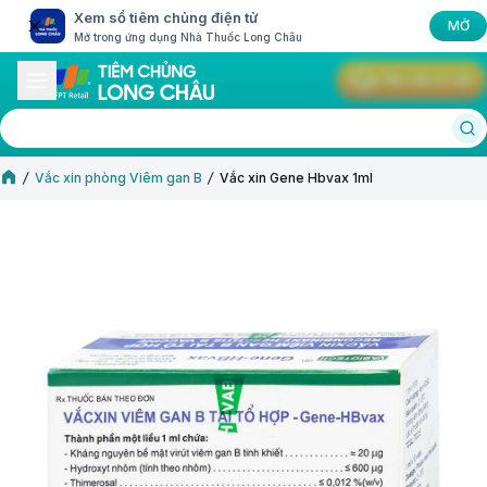
Xem sổ tiêm chủng điện tử
MỞ
Mở trong ứng dụng Nhà Thuốc Long Châu
Yêu cầu tư vấn
Vắc xin Gene Hbvax 1ml
Vắc xin phòng Viêm gan B
Vắc xin Gene Hbvax 1ml