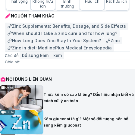
Thất vọng
Không hữu
Bình
Hữu ích
Rất hữu ích
ích
thường
NGUỒN THAM KHẢO
Zinc Supplements: Benefits, Dosage, and Side Effects
When should I take a zinc cure and for how long?
How Long Does Zinc Stay In Your System?
Zinc
Zinc in diet: MedlinePlus Medical Encyclopedia
bổ sung kẽm
kẽm
Chủ đề:
Chia sẻ:
NỘI DUNG LIÊN QUAN
Article
Thừa kẽm có sao không? Dấu hiệu nhận biết và
cách xử lý an toàn
Article
Kẽm gluconat là gì? Một số đối tượng nên bổ
sung kẽm gluconat