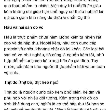
qua thực phẩm tự nhiên. Việc duy trì chế độ ăn giàu
kẽm không chỉ giúp hạn chế nguy cơ thiếu hụt trở lại
mà còn giảm khả năng dư thừa vi chất. Cụ thể:
Hàu và hải sản có vỏ
Hàu là thực phẩm chứa hàm lượng kẽm tự nhiên rất
cao và dễ hấp thu. Ngoài kẽm, hàu còn cung cấp
protein và nhiều khoáng chất có lợi khác. Các loại hải
sản có vỏ như nghêu, sò cũng là nguồn kẽm tốt, phù
hợp để bổ sung xen kẽ trong bữa ăn gia đình. Tuy
nhiên, cần đảm bảo nguồn thực phẩm tươi và an toàn
vệ sinh.
Thịt đỏ (thịt bò, thịt heo nạc)
Thịt đỏ là nguồn cung cấp kẽm phổ biến, dễ tìm và
phù hợp với nhiều đối tượng. Kẽm trong thịt đỏ có
sinh khả dụng cao, nghĩa là cơ thể hấp thu tốt hơn so
với một số nguồn thực vật. Việc kết hợp thịt đỏ với rau