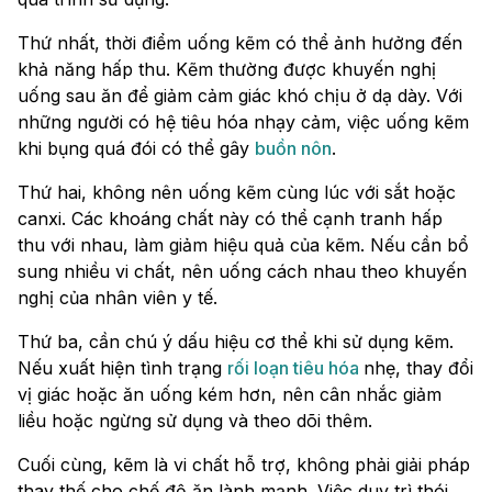
Thứ nhất, thời điểm uống kẽm có thể ảnh hưởng đến
khả năng hấp thu. Kẽm thường được khuyến nghị
uống sau ăn để giảm cảm giác khó chịu ở dạ dày. Với
những người có hệ tiêu hóa nhạy cảm, việc uống kẽm
khi bụng quá đói có thể gây
buồn nôn
.
Thứ hai, không nên uống kẽm cùng lúc với sắt hoặc
canxi. Các khoáng chất này có thể cạnh tranh hấp
thu với nhau, làm giảm hiệu quả của kẽm. Nếu cần bổ
sung nhiều vi chất, nên uống cách nhau theo khuyến
nghị của nhân viên y tế.
Thứ ba, cần chú ý dấu hiệu cơ thể khi sử dụng kẽm.
Nếu xuất hiện tình trạng
rối loạn tiêu hóa
nhẹ, thay đổi
vị giác hoặc ăn uống kém hơn, nên cân nhắc giảm
liều hoặc ngừng sử dụng và theo dõi thêm.
Cuối cùng, kẽm là vi chất hỗ trợ, không phải giải pháp
thay thế cho chế độ ăn lành mạnh. Việc duy trì thói