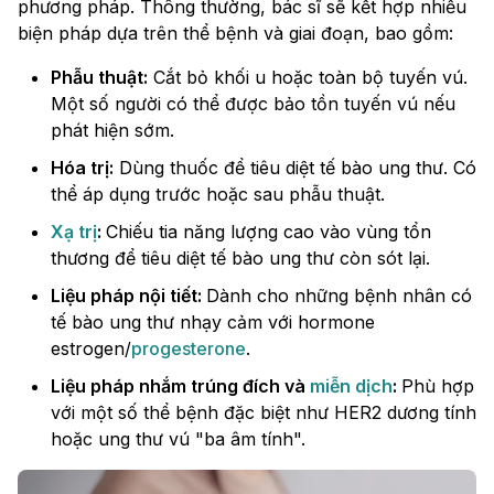
phương pháp. Thông thường, bác sĩ sẽ kết hợp nhiều
biện pháp dựa trên thể bệnh và giai đoạn, bao gồm:
Phẫu thuật:
Cắt bỏ khối u hoặc toàn bộ tuyến vú.
Một số người có thể được bảo tồn tuyến vú nếu
phát hiện sớm.
Hóa trị:
Dùng thuốc để tiêu diệt tế bào ung thư. Có
thể áp dụng trước hoặc sau phẫu thuật.
Xạ trị
:
Chiếu tia năng lượng cao vào vùng tổn
thương để tiêu diệt tế bào ung thư còn sót lại.
Liệu pháp nội tiết:
Dành cho những bệnh nhân có
tế bào ung thư nhạy cảm với hormone
estrogen/
progesterone
.
Liệu pháp nhắm trúng đích và
miễn dịch
:
Phù hợp
với một số thể bệnh đặc biệt như HER2 dương tính
hoặc ung thư vú "ba âm tính".