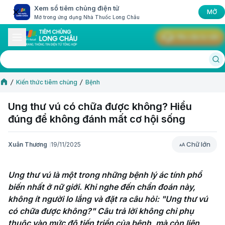
Xem sổ tiêm chủng điện tử
MỞ
Mở trong ứng dụng Nhà Thuốc Long Châu
Yêu cầu tư vấn
Kiến thức tiêm chủng
Bệnh
Ung thư vú có chữa được không? Hiểu
đúng để không đánh mất cơ hội sống
Chữ lớn
Xuân Thương
19/11/2025
Chữ lớn
Ung thư vú là một trong những bệnh lý ác tính phổ 
biến nhất ở nữ giới. Khi nghe đến chẩn đoán này, 
không ít người lo lắng và đặt ra câu hỏi: "Ung thư vú 
có chữa được không?" Câu trả lời không chỉ phụ 
thuộc vào mức độ tiến triển của bệnh, mà còn liên 