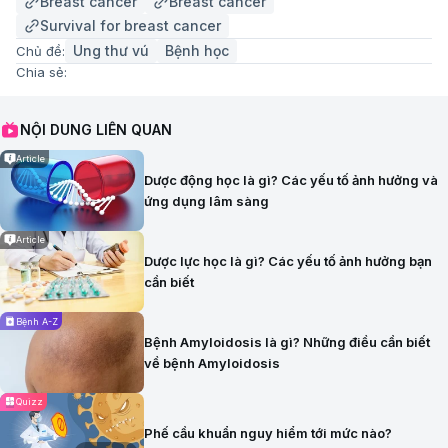
Breast cancer
Breast cancer
Survival for breast cancer
Ung thư vú
Bệnh học
Chủ đề:
Chia sẻ:
NỘI DUNG LIÊN QUAN
Article
Dược động học là gì? Các yếu tố ảnh hưởng và
ứng dụng lâm sàng
Article
Dược lực học là gì? Các yếu tố ảnh hưởng bạn
cần biết
Bệnh A-Z
Bệnh Amyloidosis là gì? Những điều cần biết
về bệnh Amyloidosis
Quizz
Phế cầu khuẩn nguy hiểm tới mức nào?