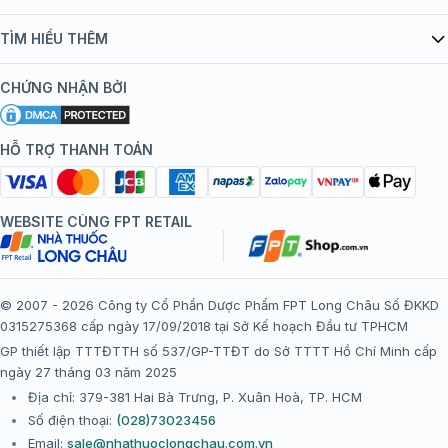
Quy chế hoạt động website/ứng dụng thương mại điện tử
Danh mục vắc xin
TÌM HIỂU THÊM
bán hàng
Kiến thức tiêm chủng
Chính sách nội dung
Khuyến mãi
CHỨNG NHẬN BỞI
Đội ngũ bác sĩ, chuyên gia
Chính sách bảo mật
Tôi nên tiêm gì?
Hệ thống trung tâm tiêm chủng
HỖ TRỢ THANH TOÁN
Chính sách bảo mật dữ liệu cá nhân
Tiêm chủng đi nước ngoài
Chính sách thanh toán
WEBSITE CÙNG FPT RETAIL
Chính sách đổi trả gói, mũi tiêm tại trung tâm tiêm chủng
FPT Long Châu
Chính sách “Gia đình là Số 1”
© 2007 - 2026 Công ty Cổ Phần Dược Phẩm FPT Long Châu Số ĐKKD
0315275368 cấp ngày 17/09/2018 tại Sở Kế hoạch Đầu tư TPHCM
Thể lệ chương trình “Tích điểm nhận đặc quyền”
GP thiết lập TTTĐTTH số 537/GP-TTĐT do Sở TTTT Hồ Chí Minh cấp
ngày 27 tháng 03 năm 2025
Địa chỉ: 379-381 Hai Bà Trưng, P. Xuân Hoà, TP. HCM
Số điện thoại:
(028)73023456
Email:
sale@nhathuoclongchau.com.vn