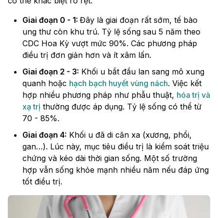
có thể khác biệt rõ rệt:
Giai đoạn 0 - 1:
Đây là giai đoạn rất sớm, tế bào
ung thư còn khu trú. Tỷ lệ sống sau 5 năm theo
CDC Hoa Kỳ vượt mức 90%. Các phương pháp
điều trị đơn giản hơn và ít xâm lấn.
Giai đoạn 2 - 3:
Khối u bắt đầu lan sang mô xung
quanh hoặc
hạch bạch huyết vùng nách
. Việc kết
hợp nhiều phương pháp như phẫu thuật,
hóa trị và
xạ trị
thường được áp dụng. Tỷ lệ sống có thể từ
70 - 85%.
Giai đoạn 4:
Khối u đã di căn xa (xương, phổi,
gan…). Lúc này, mục tiêu điều trị là kiểm soát triệu
chứng và kéo dài thời gian sống. Một số trường
hợp vẫn sống khỏe mạnh nhiều năm nếu đáp ứng
tốt điều trị.