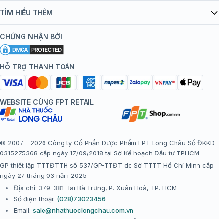
Quy chế hoạt động website/ứng dụng thương mại điện tử
Danh mục vắc xin
TÌM HIỂU THÊM
bán hàng
Kiến thức tiêm chủng
Chính sách nội dung
Khuyến mãi
CHỨNG NHẬN BỞI
Đội ngũ bác sĩ, chuyên gia
Chính sách bảo mật
Tôi nên tiêm gì?
Hệ thống trung tâm tiêm chủng
HỖ TRỢ THANH TOÁN
Chính sách bảo mật dữ liệu cá nhân
Tiêm chủng đi nước ngoài
Chính sách thanh toán
WEBSITE CÙNG FPT RETAIL
Chính sách đổi trả gói, mũi tiêm tại trung tâm tiêm chủng
FPT Long Châu
Chính sách “Gia đình là Số 1”
© 2007 - 2026 Công ty Cổ Phần Dược Phẩm FPT Long Châu Số ĐKKD
0315275368 cấp ngày 17/09/2018 tại Sở Kế hoạch Đầu tư TPHCM
Thể lệ chương trình “Tích điểm nhận đặc quyền”
GP thiết lập TTTĐTTH số 537/GP-TTĐT do Sở TTTT Hồ Chí Minh cấp
ngày 27 tháng 03 năm 2025
Địa chỉ: 379-381 Hai Bà Trưng, P. Xuân Hoà, TP. HCM
Số điện thoại:
(028)73023456
Email:
sale@nhathuoclongchau.com.vn