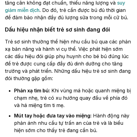
tăng cân không đạt chuẩn, thiếu năng lượng và
suy
giảm miễn dịch
. Do đó, trẻ cần được bú đủ thời gian
để đảm bảo nhận đầy đủ lượng sữa trong mỗi cữ bú.
Dấu hiệu nhận biết trẻ sơ sinh đang đói
Trẻ sơ sinh thường thể hiện nhu cầu bú qua các phản
xạ bản năng và hành vi cụ thể. Việc phát hiện sớm
các dấu hiệu đói giúp phụ huynh cho bé bú đúng lúc
để trẻ được cung cấp đầy đủ dinh dưỡng cho tăng
trưởng và phát triển. Những dấu hiệu trẻ sơ sinh đang
đói thường gặp gồm:
Phản xạ tìm bú:
Khi vùng má hoặc quanh miệng bị
chạm nhẹ, trẻ có xu hướng quay đầu về phía đó
và há miệng tìm ti mẹ.
Mút tay hoặc đưa tay vào miệng:
Hành động này
phản ánh nhu cầu tự trấn an của trẻ và là biểu
hiện sớm cho thấy trẻ đang cần bú.