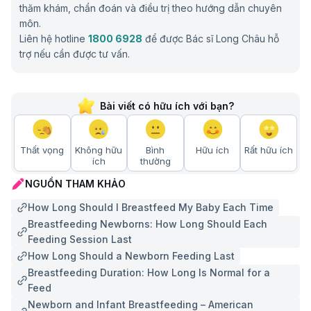
thăm khám, chẩn đoán và điều trị theo hướng dẫn chuyên
môn.
Liên hệ hotline
1800 6928
để được Bác sĩ Long Châu hỗ
trợ nếu cần được tư vấn.
Bài viết có hữu ích với bạn?
Thất vọng
Không hữu
Bình
Hữu ích
Rất hữu ích
ích
thường
NGUỒN THAM KHẢO
How Long Should I Breastfeed My Baby Each Time
Breastfeeding Newborns: How Long Should Each
Feeding Session Last
How Long Should a Newborn Feeding Last
Breastfeeding Duration: How Long Is Normal for a
Feed
Newborn and Infant Breastfeeding – American