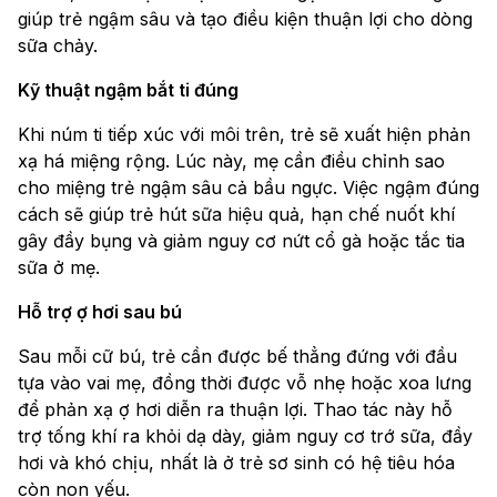
giúp trẻ ngậm sâu và tạo điều kiện thuận lợi cho dòng
sữa chảy.
Kỹ thuật ngậm bắt ti đúng
Khi núm ti tiếp xúc với môi trên, trẻ sẽ xuất hiện phản
xạ há miệng rộng. Lúc này, mẹ cần điều chỉnh sao
cho miệng trẻ ngậm sâu cả bầu ngực. Việc ngậm đúng
cách sẽ giúp trẻ hút sữa hiệu quả, hạn chế nuốt khí
gây đầy bụng và giảm nguy cơ nứt cổ gà hoặc tắc tia
sữa ở mẹ.
Hỗ trợ ợ hơi sau bú
Sau mỗi cữ bú, trẻ cần được bế thẳng đứng với đầu
tựa vào vai mẹ, đồng thời được vỗ nhẹ hoặc xoa lưng
để phản xạ ợ hơi diễn ra thuận lợi. Thao tác này hỗ
trợ tống khí ra khỏi dạ dày, giảm nguy cơ trớ sữa, đầy
hơi và khó chịu, nhất là ở trẻ sơ sinh có hệ tiêu hóa
còn non yếu.