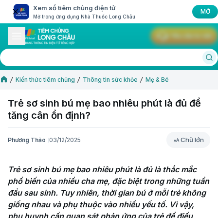
Xem sổ tiêm chủng điện tử
MỞ
Mở trong ứng dụng Nhà Thuốc Long Châu
Yêu cầu tư vấn
Kiến thức tiêm chủng
Thông tin sức khỏe
Mẹ & Bé
Trẻ sơ sinh bú mẹ bao nhiêu phút là đủ để
tăng cân ổn định?
Chữ lớn
Phương Thảo
03/12/2025
Chữ lớn
Trẻ sơ sinh bú mẹ bao nhiêu phút là đủ là thắc mắc 
phổ biến của nhiều cha mẹ, đặc biệt trong những tuần 
đầu sau sinh. Tuy nhiên, thời gian bú ở mỗi trẻ không 
giống nhau và phụ thuộc vào nhiều yếu tố. Vì vậy, 
phụ huynh cần quan sát phản ứng của trẻ để điều 