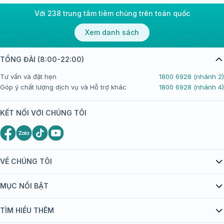
Với 238 trung tâm tiêm chủng trên toàn quốc
Xem danh sách
TỔNG ĐÀI (8:00-22:00)
Tư vấn và đặt hẹn
1800 6928 (nhánh 2)
Góp ý chất lượng dịch vụ và Hỗ trợ khác
1800 6928 (nhánh 4)
KẾT NỐI VỚI CHÚNG TÔI
VỀ CHÚNG TÔI
Giới thiệu Tiêm Chủng FPT Long Châu
MỤC NỔI BẬT
Quy chế hoạt động website/ứng dụng thương mại điện tử
Danh mục vắc xin
TÌM HIỂU THÊM
bán hàng