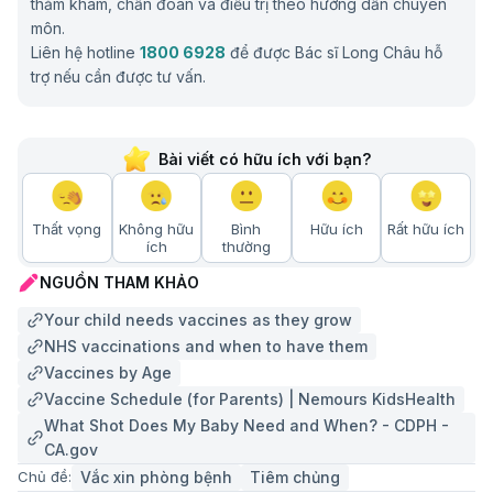
thăm khám, chẩn đoán và điều trị theo hướng dẫn chuyên
môn.
Liên hệ hotline
1800 6928
để được Bác sĩ Long Châu hỗ
trợ nếu cần được tư vấn.
Bài viết có hữu ích với bạn?
Thất vọng
Không hữu
Bình
Hữu ích
Rất hữu ích
ích
thường
NGUỒN THAM KHẢO
Your child needs vaccines as they grow
NHS vaccinations and when to have them
Vaccines by Age
Vaccine Schedule (for Parents) | Nemours KidsHealth
What Shot Does My Baby Need and When? - CDPH -
CA.gov
Vắc xin phòng bệnh
Tiêm chủng
Chủ đề: