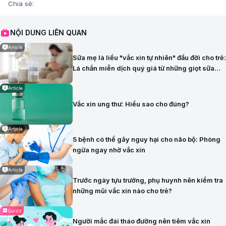
Chia sẻ:
NỘI DUNG LIÊN QUAN
Article
Sữa mẹ là liều "vắc xin tự nhiên" đầu đời cho trẻ:
Lá chắn miễn dịch quý giá từ những giọt sữa
đầu tiên
Article
Vắc xin ung thư: Hiểu sao cho đúng?
Article
5 bệnh có thể gây nguy hại cho não bộ: Phòng
ngừa ngay nhờ vắc xin
Article
Trước ngày tựu trường, phụ huynh nên kiểm tra
những mũi vắc xin nào cho trẻ?
Quizz
Người mắc đái tháo đường nên tiêm vắc xin