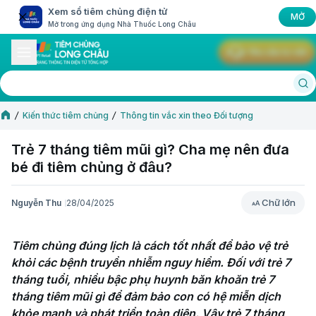
Xem sổ tiêm chủng điện tử
MỞ
Mở trong ứng dụng Nhà Thuốc Long Châu
Yêu cầu tư vấn
Kiến thức tiêm chủng
Thông tin vắc xin theo Đối tượng
Trẻ 7 tháng tiêm mũi gì? Cha mẹ nên đưa
bé đi tiêm chủng ở đâu?
Chữ lớn
Nguyễn Thu
28/04/2025
Chữ lớn
Tiêm chủng đúng lịch là cách tốt nhất để bảo vệ trẻ 
khỏi các bệnh truyền nhiễm nguy hiểm. Đối với trẻ 7 
tháng tuổi, nhiều bậc phụ huynh băn khoăn trẻ 7 
tháng tiêm mũi gì để đảm bảo con có hệ miễn dịch 
khỏe mạnh và phát triển toàn diện. Vậy trẻ 7 tháng 