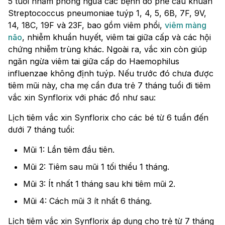
5 tuổi nhằm phòng ngừa các bệnh do phế cầu khuẩn
Streptococcus pneumoniae tuýp 1, 4, 5, 6B, 7F, 9V,
14, 18C, 19F và 23F, bao gồm viêm phổi,
viêm màng
não
, nhiễm khuẩn huyết, viêm tai giữa cấp và các hội
chứng nhiễm trùng khác. Ngoài ra, vắc xin còn giúp
ngăn ngừa viêm tai giữa cấp do Haemophilus
influenzae không định tuýp. Nếu trước đó chưa được
tiêm mũi này, cha mẹ cần đưa trẻ 7 tháng tuổi đi tiêm
vắc xin Synflorix với phác đồ như sau:
Lịch tiêm vắc xin Synflorix cho các bé từ 6 tuần đến
dưới 7 tháng tuổi:
Mũi 1: Lần tiêm đầu tiên.
Mũi 2: Tiêm sau mũi 1 tối thiểu 1 tháng.
Mũi 3: Ít nhất 1 tháng sau khi tiêm mũi 2.
Mũi 4: Cách mũi 3 ít nhất 6 tháng.
Lịch tiêm vắc xin Synflorix áp dụng cho trẻ từ 7 tháng