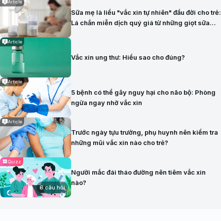
Article
Sữa mẹ là liều "vắc xin tự nhiên" đầu đời cho trẻ:
Lá chắn miễn dịch quý giá từ những giọt sữa
đầu tiên
Article
Vắc xin ung thư: Hiểu sao cho đúng?
Article
5 bệnh có thể gây nguy hại cho não bộ: Phòng
ngừa ngay nhờ vắc xin
Article
Trước ngày tựu trường, phụ huynh nên kiểm tra
những mũi vắc xin nào cho trẻ?
Quizz
Người mắc đái tháo đường nên tiêm vắc xin
nào?
6 câu hỏi