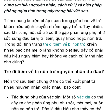
cùng tìm hiểu nguyên nhân, cách xử lý và biện pháp 
phòng ngừa tình trạng này trong bài viết sau.
Tiêm chủng là biện pháp quan trọng giúp bảo vệ trẻ
khỏi nhiều bệnh truyền nhiễm nguy hiểm. Tuy nhiên,
sau khi tiêm, một số trẻ có thể gặp phản ứng phụ như
sốt, sưng đau tại vị trí tiêm, quấy khóc hoặc nôn trớ.
Trong đó, tình trạng
trẻ đi tiêm về bị nôn trớ
khiến
nhiều bậc cha mẹ lo lắng không biết liệu đây có phải
dấu hiệu nguy hiểm hay không và cách xử lý thế nào
cho đúng?
Trẻ đi tiêm về bị nôn trớ nguyên nhân do đâu?
Nôn trớ sau tiêm chủng ở trẻ có thể xuất phát từ
nhiều nguyên nhân khác nhau, bao gồm:
Tác dụng phụ của vắc xin:
Một số
vắc xin
có thể
gây ra các phản ứng phụ như sốt, mệt mỏi, buồn
nôn và nôn trớ. Đây là dấu hiệu cho thấy cơ thể