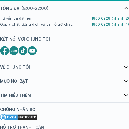
TỔNG ĐÀI (8:00-22:00)
Tư vấn và đặt hẹn
1800 6928 (nhánh 2)
Góp ý chất lượng dịch vụ và Hỗ trợ khác
1800 6928 (nhánh 4)
KẾT NỐI VỚI CHÚNG TÔI
VỀ CHÚNG TÔI
Giới thiệu Tiêm Chủng FPT Long Châu
MỤC NỔI BẬT
Quy chế hoạt động website/ứng dụng thương mại điện tử
Danh mục vắc xin
TÌM HIỂU THÊM
bán hàng
Kiến thức tiêm chủng
Chính sách nội dung
Khuyến mãi
CHỨNG NHẬN BỞI
Đội ngũ bác sĩ, chuyên gia
Chính sách bảo mật
Tôi nên tiêm gì?
Hệ thống trung tâm tiêm chủng
HỖ TRỢ THANH TOÁN