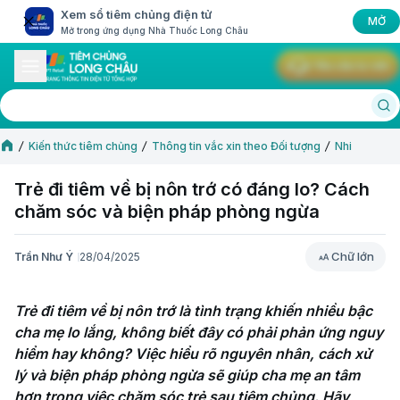
Xem sổ tiêm chủng điện tử
MỞ
Mở trong ứng dụng Nhà Thuốc Long Châu
Yêu cầu tư vấn
Kiến thức tiêm chủng
Thông tin vắc xin theo Đối tượng
Nhi
Trẻ đi tiêm về bị nôn trớ có đáng lo? Cách
chăm sóc và biện pháp phòng ngừa
Chữ lớn
Trần Như Ý
28/04/2025
Chữ lớn
Trẻ đi tiêm về bị nôn trớ là tình trạng khiến nhiều bậc 
cha mẹ lo lắng, không biết đây có phải phản ứng nguy 
hiểm hay không? Việc hiểu rõ nguyên nhân, cách xử 
lý và biện pháp phòng ngừa sẽ giúp cha mẹ an tâm 
hơn trong việc chăm sóc trẻ sau tiêm chủng. Hãy 