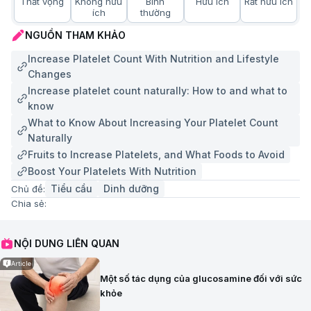
Thất vọng
Không hữu
Bình
Hữu ích
Rất hữu ích
ích
thường
NGUỒN THAM KHẢO
Increase Platelet Count With Nutrition and Lifestyle
Changes
Increase platelet count naturally: How to and what to
know
What to Know About Increasing Your Platelet Count
Naturally
Fruits to Increase Platelets, and What Foods to Avoid
Boost Your Platelets With Nutrition
Tiểu cầu
Dinh dưỡng
Chủ đề:
Chia sẻ:
NỘI DUNG LIÊN QUAN
Article
Một số tác dụng của glucosamine đối với sức
khỏe