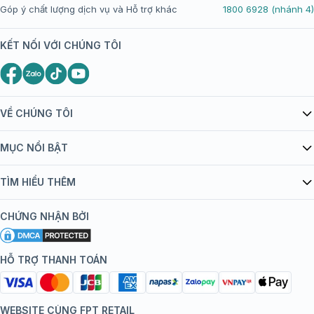
Góp ý chất lượng dịch vụ và Hỗ trợ khác
1800 6928 (nhánh 4)
KẾT NỐI VỚI CHÚNG TÔI
VỀ CHÚNG TÔI
Giới thiệu Tiêm Chủng FPT Long Châu
MỤC NỔI BẬT
Quy chế hoạt động website/ứng dụng thương mại điện tử
Danh mục vắc xin
TÌM HIỂU THÊM
bán hàng
Kiến thức tiêm chủng
Chính sách nội dung
Khuyến mãi
CHỨNG NHẬN BỞI
Đội ngũ bác sĩ, chuyên gia
Chính sách bảo mật
Tôi nên tiêm gì?
Hệ thống trung tâm tiêm chủng
HỖ TRỢ THANH TOÁN
Chính sách bảo mật dữ liệu cá nhân
Tiêm chủng đi nước ngoài
Chính sách thanh toán
WEBSITE CÙNG FPT RETAIL