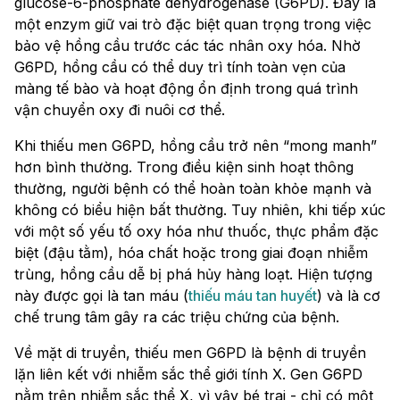
glucose-6-phosphate dehydrogenase (G6PD). Đây là
một enzym giữ vai trò đặc biệt quan trọng trong việc
bảo vệ hồng cầu trước các tác nhân oxy hóa. Nhờ
G6PD, hồng cầu có thể duy trì tính toàn vẹn của
màng tế bào và hoạt động ổn định trong quá trình
vận chuyển oxy đi nuôi cơ thể.
Khi thiếu men G6PD, hồng cầu trở nên “mong manh”
hơn bình thường. Trong điều kiện sinh hoạt thông
thường, người bệnh có thể hoàn toàn khỏe mạnh và
không có biểu hiện bất thường. Tuy nhiên, khi tiếp xúc
với một số yếu tố oxy hóa như thuốc, thực phẩm đặc
biệt (đậu tằm), hóa chất hoặc trong giai đoạn nhiễm
trùng, hồng cầu dễ bị phá hủy hàng loạt. Hiện tượng
này được gọi là tan máu (
thiếu máu tan huyết
) và là cơ
chế trung tâm gây ra các triệu chứng của bệnh.
Về mặt di truyền, thiếu men G6PD là bệnh di truyền
lặn liên kết với nhiễm sắc thể giới tính X. Gen G6PD
nằm trên nhiễm sắc thể X, vì vậy bé trai - chỉ có một