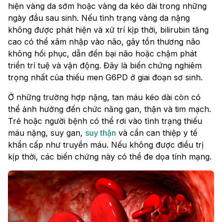
hiện vàng da sớm hoặc vàng da kéo dài trong những
ngày đầu sau sinh. Nếu tình trạng vàng da nặng
không được phát hiện và xử trí kịp thời, bilirubin tăng
cao có thể xâm nhập vào não, gây tổn thương não
không hồi phục, dẫn đến bại não hoặc chậm phát
triển trí tuệ và vận động. Đây là biến chứng nghiêm
trọng nhất của thiếu men G6PD ở giai đoạn sơ sinh.
Ở những trường hợp nặng, tan máu kéo dài còn có
thể ảnh hưởng đến chức năng gan, thận và tim mạch.
Trẻ hoặc người bệnh có thể rơi vào tình trạng thiếu
máu nặng, suy gan,
suy thận
và cần can thiệp y tế
khẩn cấp như truyền máu. Nếu không được điều trị
kịp thời, các biến chứng này có thể đe dọa tính mạng.