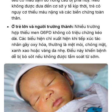
tiểu có màu sậm do hồng cầu bị phá hủy. Nếu
không được đưa đến cơ sở y tế kịp thời, trẻ có
nguy cơ thiếu máu nặng và các biến chứng toàn
thân.
Ở trẻ lớn và người trưởng thành:
Nhiều trường
hợp thiếu men G6PD không có triệu chứng kéo
dài. Các biểu hiện chỉ xuất hiện khi tiếp xúc tác
nhân gây oxy hóa, thường là mệt mỏi, chóng mặt,
xanh xao hoặc vàng da nhẹ. Điều này khiến bệnh
dễ bị bỏ sót nếu không được tầm soát từ sớm.