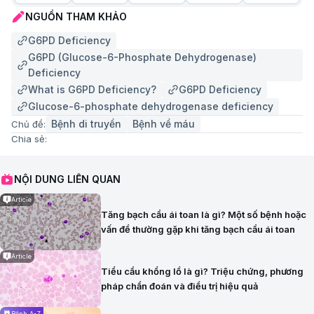
NGUỒN THAM KHẢO
G6PD Deficiency
G6PD (Glucose-6-Phosphate Dehydrogenase)
Deficiency
What is G6PD Deficiency?
G6PD Deficiency
Glucose-6-phosphate dehydrogenase deficiency
Bệnh di truyền
Bệnh về máu
Chủ đề:
Chia sẻ:
NỘI DUNG LIÊN QUAN
Article
Tăng bạch cầu ái toan là gì? Một số bệnh hoặc
vấn đề thường gặp khi tăng bạch cầu ái toan
Article
Tiểu cầu khổng lồ là gì? Triệu chứng, phương
pháp chẩn đoán và điều trị hiệu quả
Bệnh A-Z