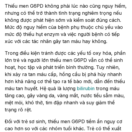
Thiếu men G6PD không phải lúc nào cũng nguy hiểm,
nhưng có thể trở thành tình trạng nghiêm trọng nếu
không được phát hiện sớm và kiểm soát đúng cách.
Mức độ nguy hiểm của bệnh phụ thuộc chủ yếu vào
mức độ thiếu hụt enzym và việc người bệnh có tiếp
xúc với các tác nhân gây tan máu hay không.
Trong điều kiện tránh được các yếu tố oxy hóa, phần
lớn trẻ và người lớn thiếu men G6PD vẫn có thể sinh
hoạt, học tập và phát triển bình thường. Tuy nhiên,
khi xảy ra tan máu cấp, hồng cầu bị phá hủy nhanh
hơn khả năng cơ thể tạo ra tế bào mới, dẫn đến thiếu
máu tan huyết. Hệ quả là lượng
bilirubin
trong máu
tăng cao, gây vàng da, vàng mắt, nước tiểu sẫm màu,
mệt mỏi, khó thở, tim đập nhanh và suy giảm thể
trạng rõ rệt.
Đối với trẻ sơ sinh, thiếu men G6PD tiềm ẩn nguy cơ
cao hơn so với các nhóm tuổi khác. Trẻ có thể xuất