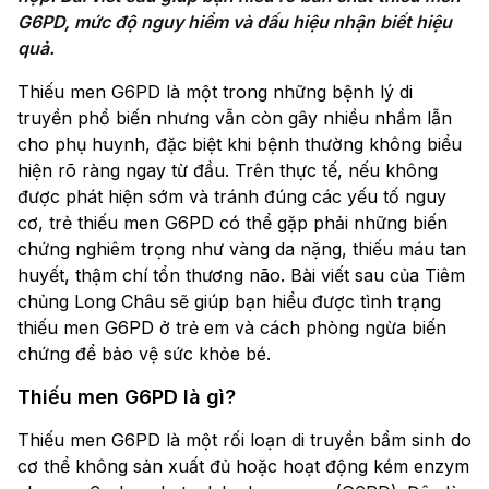
G6PD, mức độ nguy hiểm và dấu hiệu nhận biết hiệu 
Thiếu men G6PD là một trong những bệnh lý di
truyền phổ biến nhưng vẫn còn gây nhiều nhầm lẫn
cho phụ huynh, đặc biệt khi bệnh thường không biểu
hiện rõ ràng ngay từ đầu. Trên thực tế, nếu không
được phát hiện sớm và tránh đúng các yếu tố nguy
cơ, trẻ thiếu men G6PD có thể gặp phải những biến
chứng nghiêm trọng như vàng da nặng, thiếu máu tan
huyết, thậm chí tổn thương não. Bài viết sau của Tiêm
chủng Long Châu sẽ giúp bạn hiểu được tình trạng
thiếu men G6PD ở trẻ em và cách phòng ngừa biến
chứng để bảo vệ sức khỏe bé.
Thiếu men G6PD là gì?
Thiếu men G6PD là một rối loạn di truyền bẩm sinh do
cơ thể không sản xuất đủ hoặc hoạt động kém enzym