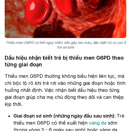
Thiếu men G6PD có thể nguy hiểm nếu gây tan máu, đặc biệt rủi ro cao ở
trẻ sơ sinh
Dấu hiệu nhận biết trẻ bị thiếu men G6PD theo
từng giai đoạn
Thiếu men G6PD thường không biểu hiện liên tục, mà
chỉ bộc lộ rõ khi trẻ rơi vào những giai đoạn hoặc tình
huống nhất định. Việc nhận biết dấu hiệu theo từng
giai đoạn giúp cha mẹ chủ động theo dõi và can thiệp
kịp thời.
Giai đoạn sơ sinh (những ngày đầu sau sinh):
Trẻ
thiếu men G6PD có thể xuất hiện
vàng da
sớm
(trong vòng 3 - 6 ngày sau sinh) hoặc vàng da