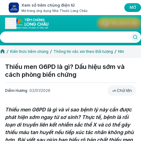
Xem sổ tiêm chủng điện tử
MỞ
Mở trong ứng dụng Nhà Thuốc Long Châu
Yêu cầu tư vấn
Kiến thức tiêm chủng
Thông tin vắc xin theo Đối tượng
Nhi
Thiếu men G6PD là gì? Dấu hiệu sớm và
cách phòng biến chứng
Chữ lớn
Diễm Hương
02/01/2026
Chữ lớn
Thiếu men G6PD là gì và vì sao bệnh lý này cần được 
phát hiện sớm ngay từ sơ sinh? Thực tế, bệnh là rối 
loạn di truyền liên kết nhiễm sắc thể X và có thể gây 
thiếu máu tan huyết nếu tiếp xúc tác nhân không phù 
hợp. Bài viết sau giúp bạn hiểu rõ bản chất thiếu men 