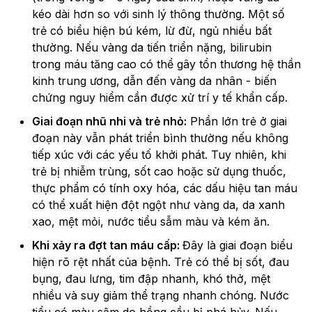
kéo dài hơn so với sinh lý thông thường. Một số
trẻ có biểu hiện bú kém, lừ đừ, ngủ nhiều bất
thường. Nếu vàng da tiến triển nặng, bilirubin
trong máu tăng cao có thể gây tổn thương hệ thần
kinh trung ương, dẫn đến vàng da nhân - biến
chứng nguy hiểm cần được xử trí y tế khẩn cấp.
Giai đoạn nhũ nhi và trẻ nhỏ:
Phần lớn trẻ ở giai
đoạn này vẫn phát triển bình thường nếu không
tiếp xúc với các yếu tố khởi phát. Tuy nhiên, khi
trẻ bị nhiễm trùng, sốt cao hoặc sử dụng thuốc,
thực phẩm có tính oxy hóa, các dấu hiệu tan máu
có thể xuất hiện đột ngột như vàng da, da xanh
xao, mệt mỏi, nước tiểu sẫm màu và kém ăn.
Khi xảy ra đợt tan máu cấp:
Đây là giai đoạn biểu
hiện rõ rệt nhất của bệnh. Trẻ có thể bị sốt, đau
bụng, đau lưng, tim đập nhanh, khó thở, mệt
nhiều và suy giảm thể trạng nhanh chóng. Nước