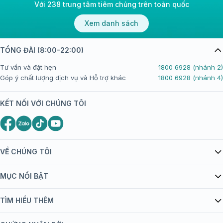
Với 238 trung tâm tiêm chủng trên toàn quốc
Xem danh sách
TỔNG ĐÀI (8:00-22:00)
Tư vấn và đặt hẹn
1800 6928 (nhánh 2)
Góp ý chất lượng dịch vụ và Hỗ trợ khác
1800 6928 (nhánh 4)
KẾT NỐI VỚI CHÚNG TÔI
VỀ CHÚNG TÔI
Giới thiệu Tiêm Chủng FPT Long Châu
MỤC NỔI BẬT
Quy chế hoạt động website/ứng dụng thương mại điện tử
Danh mục vắc xin
TÌM HIỂU THÊM
bán hàng
Kiến thức tiêm chủng
Chính sách nội dung
Khuyến mãi