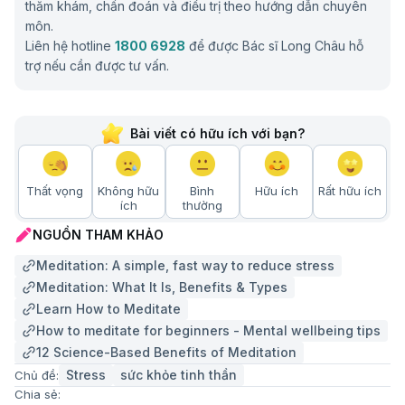
thăm khám, chẩn đoán và điều trị theo hướng dẫn chuyên
môn.
Liên hệ hotline
1800 6928
để được Bác sĩ Long Châu hỗ
trợ nếu cần được tư vấn.
Bài viết có hữu ích với bạn?
Thất vọng
Không hữu
Bình
Hữu ích
Rất hữu ích
ích
thường
NGUỒN THAM KHẢO
Meditation: A simple, fast way to reduce stress
Meditation: What It Is, Benefits & Types
Learn How to Meditate
How to meditate for beginners - Mental wellbeing tips
12 Science-Based Benefits of Meditation
Stress
sức khỏe tinh thần​
Chủ đề:
Chia sẻ: