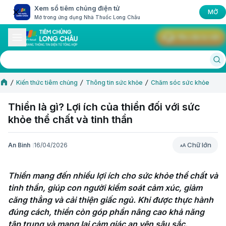
Xem sổ tiêm chủng điện tử
MỞ
Mở trong ứng dụng Nhà Thuốc Long Châu
Yêu cầu tư vấn
Kiến thức tiêm chủng
Thông tin sức khỏe
Chăm sóc sức khỏe
Thiền là gì? Lợi ích của thiền đối với sức
khỏe thể chất và tinh thần
Chữ lớn
An Bình
16/04/2026
Chữ lớn
Thiền mang đến nhiều lợi ích cho sức khỏe thể chất và 
tinh thần, giúp con người kiểm soát cảm xúc, giảm 
căng thẳng và cải thiện giấc ngủ. Khi được thực hành 
đúng cách, thiền còn góp phần nâng cao khả năng 
tập trung và mang lại cảm giác an yên sâu sắc.