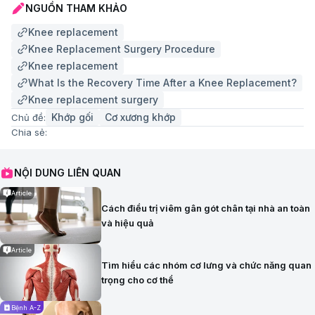
NGUỒN THAM KHẢO
Knee replacement
Knee Replacement Surgery Procedure
Knee replacement
What Is the Recovery Time After a Knee Replacement?
Knee replacement surgery
Khớp gối
Cơ xương khớp
Chủ đề:
Chia sẻ:
NỘI DUNG LIÊN QUAN
Article
Cách điều trị viêm gân gót chân tại nhà an toàn
và hiệu quả
Article
Tìm hiểu các nhóm cơ lưng và chức năng quan
trọng cho cơ thể
Bệnh A-Z