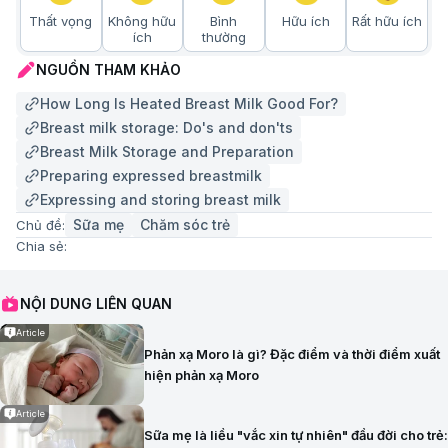
Thất vọng
Không hữu
Bình
Hữu ích
Rất hữu ích
ích
thường
NGUỒN THAM KHẢO
How Long Is Heated Breast Milk Good For?
Breast milk storage: Do's and don'ts
Breast Milk Storage and Preparation
Preparing expressed breastmilk
Expressing and storing breast milk
Sữa mẹ
Chăm sóc trẻ
Chủ đề:
Chia sẻ:
NỘI DUNG LIÊN QUAN
Article
Phản xạ Moro là gì? Đặc điểm và thời điểm xuất
hiện phản xạ Moro
Article
Sữa mẹ là liều "vắc xin tự nhiên" đầu đời cho trẻ: