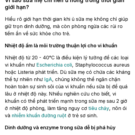
Vì sao sữa mẹ chỉ nên ủ nóng trong thời gian
giới hạn?
Hiểu rõ giới hạn thời gian khi ủ sữa mẹ không chỉ giúp
giữ trọn dinh dưỡng, mà còn phòng ngừa các rủi ro
tiềm ẩn về sức khỏe cho trẻ.
Nhiệt độ ấm là môi trường thuận lợi cho vi khuẩn
Nhiệt độ từ 20 - 40°C là điều kiện lý tưởng để các loại
vi khuẩn như
Escherichia coli
, Staphylococcus aureus
hoặc Listeria phát triển. Dù sữa mẹ có chứa các kháng
thể tự nhiên như
IgA
, chúng không thể ngăn chặn
hoàn toàn sự sinh sôi của vi khuẩn nếu sữa bị để quá
lâu ở nhiệt độ này. Nhiều nghiên cứu cho biết, vi
khuẩn có thể phát triển mạnh trong sữa mẹ sau 2 giờ
ở nhiệt độ phòng, làm tăng nguy cơ
tiêu chảy
, nôn ói
và
nhiễm khuẩn đường ruột
ở trẻ sơ sinh.
Dinh dưỡng và enzyme trong sữa dễ bị phá hủy