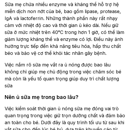
Sữa mẹ chứa nhiều enzyme và kháng thể hỗ trợ hệ
miễn dịch non nớt của bé, bao gồm lipase, protease,
IgA và lactoferrin. Những thành phần này rất nhạy
cảm với nhiệt độ cao và thời gian ủ kéo dài. Nếu giữ
sữa ở mức nhiệt trên 40°C trong hơn 1 giờ, có thể làm
giảm lượng kháng thể và enzyme có lợi. Điều này ảnh
hưởng trực tiếp đến khả năng tiêu hóa, hấp thu chất
béo và bảo vệ cơ thể khỏi tác nhân gây bệnh.
Việc nắm rõ sữa mẹ vắt ra ủ nóng được bao lâu
không chỉ giúp mẹ chủ động trong việc chăm sóc bé
mà còn là yếu tố quan trọng giúp duy trì chất lượng
sữa
Nên ủ sữa mẹ trong bao lâu?
Việc kiểm soát thời gian ủ nóng sữa mẹ đóng vai trò
quan trọng trong việc giữ trọn dưỡng chất và đảm bảo
an toàn cho bé. Dưới đây là quy trình tối ưu từ sau khi
vắt sữa cho đến lúc bé bú, dựa trên khuyến cáo từ