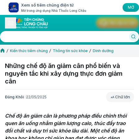
Xem sổ tiêm chủng điện tử
MỞ
Mở trong ứng dụng Nhà Thuốc Long Châu
Yêu cầu tư vấn
Kiến thức tiêm chủng
Thông tin sức khỏe
Dinh dưỡng
Những chế độ ăn giảm cân phổ biến và
nguyên tắc khi xây dựng thực đơn giảm
cân
Chữ lớn
Đăng Khôi
22/05/2025
Chữ lớn
Chế độ ăn giảm cân là phương pháp điều chỉnh thói 
quen ăn uống nhằm giảm lượng calo, thúc đẩy trao 
đổi chất và duy trì sức khỏe lâu dài. Một chế độ ăn 
khoa học không chỉ giúp bạn đạt được vóc dáng 