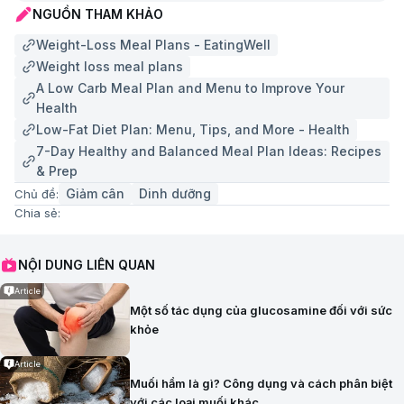
NGUỒN THAM KHẢO
Weight-Loss Meal Plans - EatingWell
Weight loss meal plans
A Low Carb Meal Plan and Menu to Improve Your
Health
Low-Fat Diet Plan: Menu, Tips, and More - Health
7-Day Healthy and Balanced Meal Plan Ideas: Recipes
& Prep
Giảm cân
Dinh dưỡng
Chủ đề:
Chia sẻ:
NỘI DUNG LIÊN QUAN
Article
Một số tác dụng của glucosamine đối với sức
khỏe
Article
Muối hầm là gì? Công dụng và cách phân biệt
với các loại muối khác