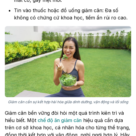
mất cơ, gây mệt mỏi.
Tin vào thuốc hoặc đồ uống giảm cân: Đa số
không có chứng cứ khoa học, tiềm ẩn rủi ro cao.
Giảm cân cần sự kết hợp hài hòa giữa dinh dưỡng, vận động và lối sống
Giảm cân bền vững đòi hỏi một quá trình kiên trì và
hiểu biết. Một
chế độ ăn giảm cân
hiệu quả cần dựa
trên cơ sở khoa học, cá nhân hóa cho từng thể trạng,
đồng thời kết hợp với vận động, nghỉ ngơi hợp lý. Hãy