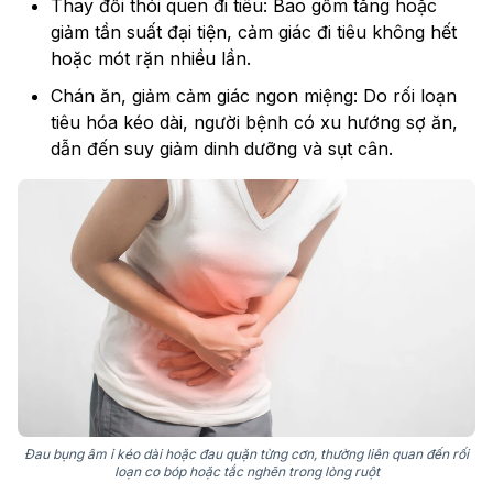
Thay đổi thói quen đi tiêu: Bao gồm tăng hoặc
giảm tần suất đại tiện, cảm giác đi tiêu không hết
hoặc mót rặn nhiều lần.
Chán ăn, giảm cảm giác ngon miệng: Do rối loạn
tiêu hóa kéo dài, người bệnh có xu hướng sợ ăn,
dẫn đến suy giảm dinh dưỡng và sụt cân.
Đau bụng âm ỉ kéo dài hoặc đau quặn từng cơn, thường liên quan đến rối
loạn co bóp hoặc tắc nghẽn trong lòng ruột