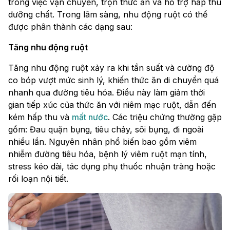
trong việc vận chuyển, trộn thức ăn và hỗ trợ hấp thu
dưỡng chất. Trong lâm sàng, nhu động ruột có thể
được phân thành các dạng sau:
Tăng nhu động ruột
Tăng nhu động ruột xảy ra khi tần suất và cường độ
co bóp vượt mức sinh lý, khiến thức ăn di chuyển quá
nhanh qua đường tiêu hóa. Điều này làm giảm thời
gian tiếp xúc của thức ăn với niêm mạc ruột, dẫn đến
kém hấp thu và
mất nước
. Các triệu chứng thường gặp
gồm: Đau quặn bụng, tiêu chảy, sôi bụng, đi ngoài
nhiều lần. Nguyên nhân phổ biến bao gồm viêm
nhiễm đường tiêu hóa, bệnh lý viêm ruột mạn tính,
stress kéo dài, tác dụng phụ thuốc nhuận tràng hoặc
rối loạn nội tiết.