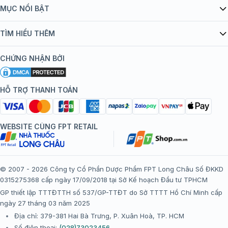
Giới thiệu Tiêm Chủng FPT Long Châu
MỤC NỔI BẬT
Quy chế hoạt động website/ứng dụng thương mại điện tử
Danh mục vắc xin
TÌM HIỂU THÊM
bán hàng
Kiến thức tiêm chủng
Chính sách nội dung
Khuyến mãi
CHỨNG NHẬN BỞI
Đội ngũ bác sĩ, chuyên gia
Chính sách bảo mật
Tôi nên tiêm gì?
Hệ thống trung tâm tiêm chủng
HỖ TRỢ THANH TOÁN
Chính sách bảo mật dữ liệu cá nhân
Tiêm chủng đi nước ngoài
Chính sách thanh toán
WEBSITE CÙNG FPT RETAIL
Chính sách đổi trả gói, mũi tiêm tại trung tâm tiêm chủng
FPT Long Châu
Chính sách “Gia đình là Số 1”
© 2007 - 2026 Công ty Cổ Phần Dược Phẩm FPT Long Châu Số ĐKKD
0315275368 cấp ngày 17/09/2018 tại Sở Kế hoạch Đầu tư TPHCM
Thể lệ chương trình “Tích điểm nhận đặc quyền”
GP thiết lập TTTĐTTH số 537/GP-TTĐT do Sở TTTT Hồ Chí Minh cấp
ngày 27 tháng 03 năm 2025
Địa chỉ: 379-381 Hai Bà Trưng, P. Xuân Hoà, TP. HCM
Số điện thoại:
(028)73023456