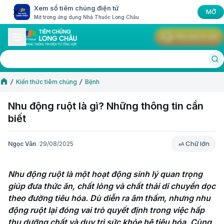
Xem sổ tiêm chủng điện tử
MỞ
Mở trong ứng dụng Nhà Thuốc Long Châu
Yêu cầu tư vấn
Kiến thức tiêm chủng
Bệnh
Nhu động ruột là gì? Những thông tin cần
biết
Chữ lớn
Ngọc Vân
29/08/2025
Chữ lớn
Nhu động ruột là một hoạt động sinh lý quan trọng 
giúp đưa thức ăn, chất lỏng và chất thải di chuyển dọc 
theo đường tiêu hóa. Dù diễn ra âm thầm, nhưng nhu 
động ruột lại đóng vai trò quyết định trong việc hấp 
thụ dưỡng chất và duy trì sức khỏe hệ tiêu hóa. Cùng 