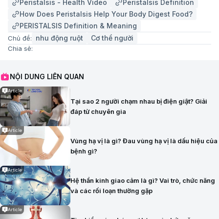
Peristalsis - Health Video
Peristalsis Definition
How Does Peristalsis Help Your Body Digest Food?
PERISTALSIS Definition & Meaning
nhu động ruột​
Cơ thể người
Chủ đề:
Chia sẻ:
NỘI DUNG LIÊN QUAN
Article
Tại sao 2 người chạm nhau bị điện giật? Giải
đáp từ chuyên gia
Article
Vùng hạ vị là gì? Đau vùng hạ vị là dấu hiệu của
bệnh gì?
Article
Hệ thần kinh giao cảm là gì? Vai trò, chức năng
và các rối loạn thường gặp
Article