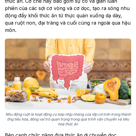
thức ăn. Cơ chế này bao gồm sự co và giãn luân
phiên của các sợi cơ vòng và cơ dọc, tạo ra sóng nhu
động đẩy khối thức ăn từ thực quản xuống dạ dày,
qua ruột non, đại tràng và cuối cùng ra ngoài qua hậu
môn.
Nhu động ruột là hoạt động co bóp nhịp nhàng của lớp cơ trơn trong thành
ống tiêu hóa, đóng vai trò quan trọng trong quá trình vận chuyển và tiêu
hóa thức ăn
Bên cạnh chức năng đưa thức ăn di chuyển dọc