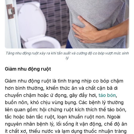
Tăng nhu động ruột xảy ra khi tần suất và cường độ co bóp vượt mức sinh
lý
Giảm nhu động ruột
Giảm nhu động ruột là tình trạng nhịp co bóp chậm
hơn bình thường, khiến thức ăn và chất cặn bã di
chuyển chậm hoặc ứ đọng, gây đầy hơi,
táo bón
,
buồn nôn, khó chịu vùng bụng. Các bệnh lý thường
liên quan gồm: hội chứng ruột kích thích thể táo bón,
tắc hoặc bán tắc ruột, loạn khuẩn ruột non. Ngoài
nguyên nhân bệnh lý, lối sống ít vận động, chế độ ăn
ít chất xơ, thiếu nước và lạm dụng thuốc nhuận tràng