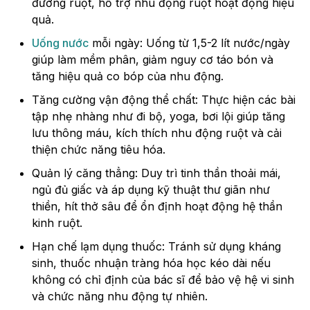
đường ruột, hỗ trợ nhu động ruột hoạt động hiệu
quả.
Uống nước
mỗi ngày: Uống từ 1,5-2 lít nước/ngày
giúp làm mềm phân, giảm nguy cơ táo bón và
tăng hiệu quả co bóp của nhu động.
Tăng cường vận động thể chất: Thực hiện các bài
tập nhẹ nhàng như đi bộ, yoga, bơi lội giúp tăng
lưu thông máu, kích thích nhu động ruột và cải
thiện chức năng tiêu hóa.
Quản lý căng thẳng: Duy trì tinh thần thoải mái,
ngủ đủ giấc và áp dụng kỹ thuật thư giãn như
thiền, hít thở sâu để ổn định hoạt động hệ thần
kinh ruột.
Hạn chế lạm dụng thuốc: Tránh sử dụng kháng
sinh, thuốc nhuận tràng hóa học kéo dài nếu
không có chỉ định của bác sĩ để bảo vệ hệ vi sinh
và chức năng nhu động tự nhiên.