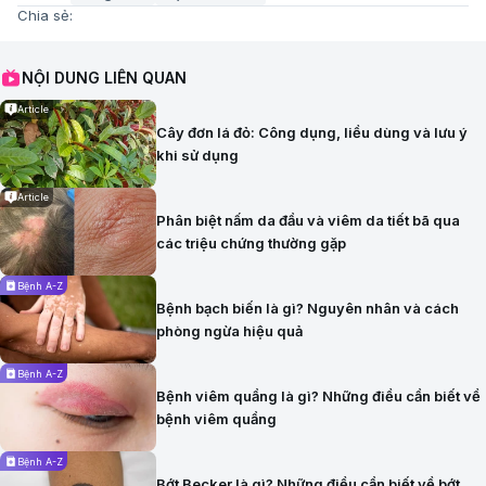
Chia sẻ:
NỘI DUNG LIÊN QUAN
Article
Cây đơn lá đỏ: Công dụng, liều dùng và lưu ý
khi sử dụng
Article
Phân biệt nấm da đầu và viêm da tiết bã qua
các triệu chứng thường gặp
Bệnh A-Z
Bệnh bạch biến là gì? Nguyên nhân và cách
phòng ngừa hiệu quả
Bệnh A-Z
Bệnh viêm quầng là gì? Những điều cần biết về
bệnh viêm quầng
Bệnh A-Z
Bớt Becker là gì? Những điều cần biết về bớt