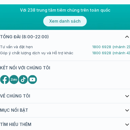
Với 238 trung tâm tiêm chủng trên toàn quốc
Xem danh sách
TỔNG ĐÀI (8:00-22:00)
Tư vấn và đặt hẹn
1800 6928 (nhánh 2)
Góp ý chất lượng dịch vụ và Hỗ trợ khác
1800 6928 (nhánh 4)
KẾT NỐI VỚI CHÚNG TÔI
VỀ CHÚNG TÔI
Giới thiệu Tiêm Chủng FPT Long Châu
MỤC NỔI BẬT
Quy chế hoạt động website/ứng dụng thương mại điện tử
Danh mục vắc xin
TÌM HIỂU THÊM
bán hàng