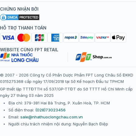
Kiến thức tiêm chủng
Chính sách nội dung
Khuyến mãi
CHỨNG NHẬN BỞI
Đội ngũ bác sĩ, chuyên gia
Chính sách bảo mật
Tôi nên tiêm gì?
Hệ thống trung tâm tiêm chủng
HỖ TRỢ THANH TOÁN
Chính sách bảo mật dữ liệu cá nhân
Tiêm chủng đi nước ngoài
Chính sách thanh toán
WEBSITE CÙNG FPT RETAIL
Chính sách đổi trả gói, mũi tiêm tại trung tâm tiêm chủng
FPT Long Châu
Chính sách “Gia đình là Số 1”
© 2007 - 2026 Công ty Cổ Phần Dược Phẩm FPT Long Châu Số ĐKKD
0315275368 cấp ngày 17/09/2018 tại Sở Kế hoạch Đầu tư TPHCM
Thể lệ chương trình “Tích điểm nhận đặc quyền”
GP thiết lập TTTĐTTH số 537/GP-TTĐT do Sở TTTT Hồ Chí Minh cấp
ngày 27 tháng 03 năm 2025
Địa chỉ: 379-381 Hai Bà Trưng, P. Xuân Hoà, TP. HCM
Số điện thoại:
(028)73023456
Email:
sale@nhathuoclongchau.com.vn
Người chịu trách nhiệm nội dung: Nguyễn Bạch Điệp