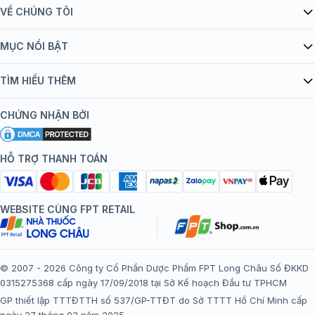
VỀ CHÚNG TÔI
Giới thiệu Tiêm Chủng FPT Long Châu
MỤC NỔI BẬT
Quy chế hoạt động website/ứng dụng thương mại điện tử
Danh mục vắc xin
TÌM HIỂU THÊM
bán hàng
Kiến thức tiêm chủng
Chính sách nội dung
Khuyến mãi
CHỨNG NHẬN BỞI
Đội ngũ bác sĩ, chuyên gia
Chính sách bảo mật
Tôi nên tiêm gì?
Hệ thống trung tâm tiêm chủng
HỖ TRỢ THANH TOÁN
Chính sách bảo mật dữ liệu cá nhân
Tiêm chủng đi nước ngoài
Chính sách thanh toán
WEBSITE CÙNG FPT RETAIL
Chính sách đổi trả gói, mũi tiêm tại trung tâm tiêm chủng
FPT Long Châu
Chính sách “Gia đình là Số 1”
© 2007 - 2026 Công ty Cổ Phần Dược Phẩm FPT Long Châu Số ĐKKD
0315275368 cấp ngày 17/09/2018 tại Sở Kế hoạch Đầu tư TPHCM
Thể lệ chương trình “Tích điểm nhận đặc quyền”
GP thiết lập TTTĐTTH số 537/GP-TTĐT do Sở TTTT Hồ Chí Minh cấp