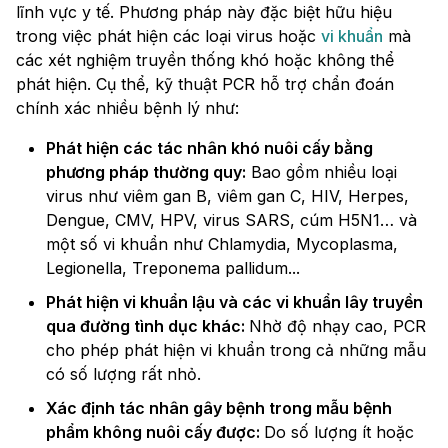
lĩnh vực y tế. Phương pháp này đặc biệt hữu hiệu
trong việc phát hiện các loại virus hoặc
vi khuẩn
mà
các xét nghiệm truyền thống khó hoặc không thể
phát hiện. Cụ thể, kỹ thuật PCR hỗ trợ chẩn đoán
chính xác nhiều bệnh lý như:
Phát hiện các tác nhân khó nuôi cấy bằng
phương pháp thường quy:
Bao gồm nhiều loại
virus như viêm gan B, viêm gan C, HIV, Herpes,
Dengue, CMV, HPV, virus SARS, cúm H5N1… và
một số vi khuẩn như Chlamydia, Mycoplasma,
Legionella, Treponema pallidum...
Phát hiện vi khuẩn lậu và các vi khuẩn lây truyền
qua đường tình dục khác:
Nhờ độ nhạy cao, PCR
cho phép phát hiện vi khuẩn trong cả những mẫu
có số lượng rất nhỏ.
Xác định tác nhân gây bệnh trong mẫu bệnh
phẩm không nuôi cấy được:
Do số lượng ít hoặc