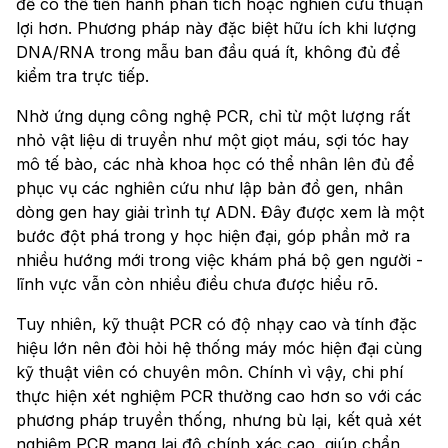
để có thể tiến hành phân tích hoặc nghiên cứu thuận
lợi hơn. Phương pháp này đặc biệt hữu ích khi lượng
DNA/RNA trong mẫu ban đầu quá ít, không đủ để
kiểm tra trực tiếp.
Nhờ ứng dụng công nghệ PCR, chỉ từ một lượng rất
nhỏ vật liệu di truyền như một giọt máu, sợi tóc hay
mô tế bào, các nhà khoa học có thể nhân lên đủ để
phục vụ các nghiên cứu như lập bản đồ gen, nhân
dòng gen hay giải trình tự ADN. Đây được xem là một
bước đột phá trong y học hiện đại, góp phần mở ra
nhiều hướng mới trong việc khám phá bộ gen người -
lĩnh vực vẫn còn nhiều điều chưa được hiểu rõ.
Tuy nhiên, kỹ thuật PCR có độ nhạy cao và tính đặc
hiệu lớn nên đòi hỏi hệ thống máy móc hiện đại cùng
kỹ thuật viên có chuyên môn. Chính vì vậy, chi phí
thực hiện xét nghiệm PCR thường cao hơn so với các
phương pháp truyền thống, nhưng bù lại, kết quả xét
nghiệm PCR mang lại độ chính xác cao, giúp chẩn