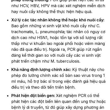
như HCV, HBV, HPV mà các xét nghiệm miễn dịch
hay nuôi cấy không thể thực hiện hiệu quả.
Xử lý các tác nhân không thể hoặc khó nuôi cấy:
Bao gồm những vi sinh vật khó nuôi cấy như C.
trachomatis, L. pneumophila; tác nhân có nguy cơ
dịch cao như H5N1, hoặc tồn tại với số lượng rất
thấp như vi khuẩn lao ngoài phổi hoặc viêm màng
não đã qua điều trị. Ngoài ra, PCR giúp rút ngắn
đáng kể thời gian so với nuôi cấy các vi sinh vật
phát triển chậm như M. tuberculosis.
Khả năng định lượng chính xác:
Kỹ thuật này cho
phép đo lường chính xác số bản sao virus trong 1
ml máu, hỗ trợ bác sĩ trong việc đánh giá hiệu quả
điều trị và theo dõi tiến triển bệnh.
Phát hiện đột biến gen:
Xét nghiệm PCR có thể
phát hiện các đột biến liên quan đến ung thư hoặc
bệnh lý di truyền, từ đó giúp xây dựng phương án