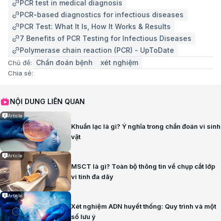
PCR test in medical diagnosis
PCR-based diagnostics for infectious diseases
PCR Test: What It Is, How It Works & Results
7 Benefits of PCR Testing for Infectious Diseases
Polymerase chain reaction (PCR) - UpToDate
Chẩn đoán bệnh
xét nghiệm
Chủ đề:
Chia sẻ:
NỘI DUNG LIÊN QUAN
Article
Khuẩn lạc là gì? Ý nghĩa trong chẩn đoán vi sinh
vật
Article
MSCT là gì? Toàn bộ thông tin về chụp cắt lớp
vi tính đa dãy
Article
Xét nghiệm ADN huyết thống: Quy trình và một
số lưu ý