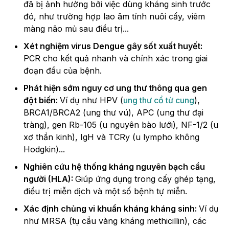
đã bị ảnh hưởng bởi việc dùng kháng sinh trước
đó, như trường hợp lao âm tính nuôi cấy, viêm
màng não mủ sau điều trị...
Xét nghiệm virus Dengue gây sốt xuất huyết:
PCR cho kết quả nhanh và chính xác trong giai
đoạn đầu của bệnh.
Phát hiện sớm nguy cơ ung thư thông qua gen
đột biến:
Ví dụ như HPV (
ung thư cổ tử cung
),
BRCA1/BRCA2 (ung thư vú), APC (ung thư đại
tràng), gen Rb-105 (u nguyên bào lưới), NF-1/2 (u
xơ thần kinh), IgH và TCRy (u lympho không
Hodgkin)...
Nghiên cứu hệ thống kháng nguyên bạch cầu
người (HLA):
Giúp ứng dụng trong cấy ghép tạng,
điều trị miễn dịch và một số bệnh tự miễn.
Xác định chủng vi khuẩn kháng kháng sinh:
Ví dụ
như MRSA (tụ cầu vàng kháng methicillin), các