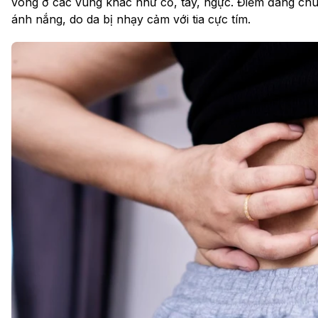
vòng ở các vùng khác như cổ, tay, ngực. Điểm đáng chú 
ánh nắng, do da bị nhạy cảm với tia cực tím.