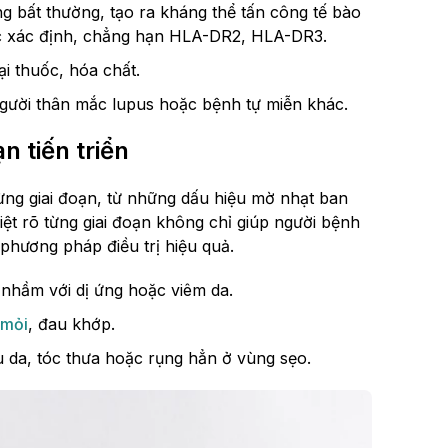
g bất thường, tạo ra kháng thể tấn công tế bào
ợc xác định, chẳng hạn HLA-DR2, HLA-DR3.
ại thuốc, hóa chất.
 người thân mắc lupus hoặc bệnh tự miễn khác.
n tiến triển
từng giai đoạn, từ những dấu hiệu mờ nhạt ban
iệt rõ từng giai đoạn không chỉ giúp người bệnh
 phương pháp điều trị hiệu quả.
nhầm với dị ứng hoặc viêm da.
 mỏi
, đau khớp.
u da, tóc thưa hoặc rụng hẳn ở vùng sẹo.