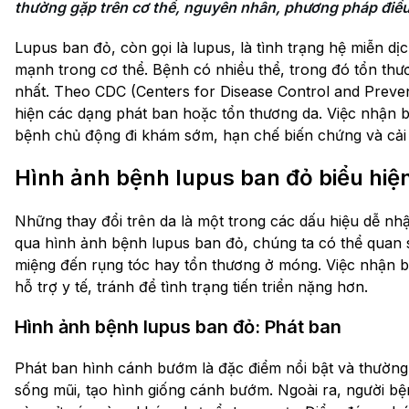
thường gặp trên cơ thể, nguyên nhân, phương pháp điều 
Lupus ban đỏ, còn gọi là lupus, là tình trạng hệ miễn 
mạnh trong cơ thể. Bệnh có nhiều thể, trong đó tổn thư
nhất. Theo CDC (Centers for Disease Control and Preve
hiện các dạng phát ban hoặc tổn thương da. Việc nhận b
bệnh chủ động đi khám sớm, hạn chế biến chứng và cải 
Hình ảnh bệnh lupus ban đỏ biểu hiện
Những thay đổi trên da là một trong các dấu hiệu dễ n
qua hình ảnh bệnh lupus ban đỏ, chúng ta có thể quan sá
miệng đến rụng tóc hay tổn thương ở móng. Việc nhận b
hỗ trợ y tế, tránh để tình trạng tiến triển nặng hơn.
Hình ảnh bệnh lupus ban đỏ: Phát ban
Phát ban hình cánh bướm là đặc điểm nổi bật và thường 
sống mũi, tạo hình giống cánh bướm. Ngoài ra, người b