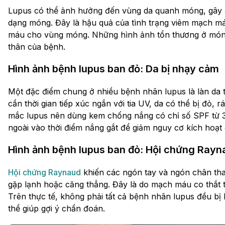
Lupus có thể ảnh hưởng đến vùng da quanh móng, gây đỏ
dạng móng. Đây là hậu quả của tình trạng viêm mạch m
máu cho vùng móng. Những hình ảnh tổn thương ở móng
thân của bệnh.
Hình ảnh bệnh lupus ban đỏ: Da bị nhạy cảm
Một đặc điểm chung ở nhiều bệnh nhân lupus là làn da t
cần thời gian tiếp xúc ngắn với tia UV, da có thể bị đỏ,
mắc lupus nên dùng kem chống nắng có chỉ số SPF từ 3
ngoài vào thời điểm nắng gắt để giảm nguy cơ kích hoạt 
Hình ảnh bệnh lupus ban đỏ: Hội chứng Rayn
Hội chứng Raynaud
khiến các ngón tay và ngón chân thay
gặp lạnh hoặc căng thẳng. Đây là do mạch máu co thắt tạ
Trên thực tế, không phải tất cả bệnh nhân lupus đều bị
thể giúp gợi ý chẩn đoán.