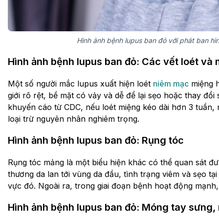
Hình ảnh bệnh lupus ban đỏ với phát ban h
Hình ảnh bệnh lupus ban đỏ: Các vết loét và
Một số người mắc lupus xuất hiện loét
niêm mạc
miệng h
giới rõ rệt, bề mặt có vảy và dễ để lại sẹo hoặc thay đổi
khuyến cáo từ CDC, nếu loét miệng kéo dài hơn 3 tuần, 
loại trừ nguyên nhân nghiêm trọng.
Hình ảnh bệnh lupus ban đỏ: Rụng tóc
Rụng tóc mảng là một biểu hiện khác có thể quan sát đ
thương da lan tới vùng da đầu, tình trạng viêm và sẹo tạ
vực đó. Ngoài ra, trong giai đoạn bệnh hoạt động mạnh, 
Hình ảnh bệnh lupus ban đỏ: Móng tay sưng, 