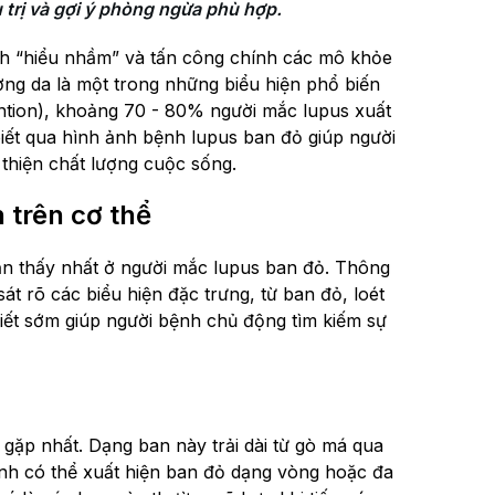
trị và gợi ý phòng ngừa phù hợp.
dịch “hiểu nhầm” và tấn công chính các mô khỏe
ơng da là một trong những biểu hiện phổ biến
ntion), khoảng 70 - 80% người mắc lupus xuất
iết qua hình ảnh bệnh lupus ban đỏ giúp người
thiện chất lượng cuộc sống.
 trên cơ thể
hận thấy nhất ở người mắc lupus ban đỏ. Thông
t rõ các biểu hiện đặc trưng, từ ban đỏ, loét
iết sớm giúp người bệnh chủ động tìm kiếm sự
gặp nhất. Dạng ban này trải dài từ gò má qua
ệnh có thể xuất hiện ban đỏ dạng vòng hoặc đa