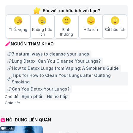
Bài viết có hữu ích với bạn?
Thất vọng
Không hữu
Bình
Hữu ích
Rất hữu ích
ích
thường
NGUỒN THAM KHẢO
7 natural ways to cleanse your lungs
Lung Detox: Can You Cleanse Your Lungs?
How to Detox Lungs from Vaping: A Smoker's Guide
Tips for How to Clean Your Lungs after Quitting
Smoking
Can You Detox Your Lungs?
Bệnh phổi
Hệ hô hấp
Chủ đề:
Chia sẻ:
NỘI DUNG LIÊN QUAN
Article