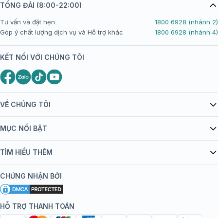
TỔNG ĐÀI (8:00-22:00)
Tư vấn và đặt hẹn
1800 6928 (nhánh 2)
Góp ý chất lượng dịch vụ và Hỗ trợ khác
1800 6928 (nhánh 4)
KẾT NỐI VỚI CHÚNG TÔI
VỀ CHÚNG TÔI
Giới thiệu Tiêm Chủng FPT Long Châu
MỤC NỔI BẬT
Quy chế hoạt động website/ứng dụng thương mại điện tử
Danh mục vắc xin
TÌM HIỂU THÊM
bán hàng
Kiến thức tiêm chủng
Chính sách nội dung
Khuyến mãi
CHỨNG NHẬN BỞI
Đội ngũ bác sĩ, chuyên gia
Chính sách bảo mật
Tôi nên tiêm gì?
Hệ thống trung tâm tiêm chủng
HỖ TRỢ THANH TOÁN
Chính sách bảo mật dữ liệu cá nhân
Tiêm chủng đi nước ngoài