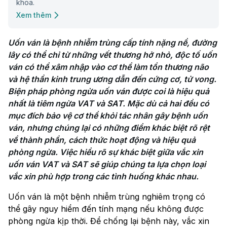
khoa.
Xem thêm
Uốn ván là bệnh nhiễm trùng cấp tính nặng nề, đường 
lây có thể chỉ từ những vết thương hở nhỏ, độc tố uốn 
ván có thể xâm nhập vào cơ thể làm tổn thương não 
và hệ thần kinh trung ương dẫn đến cứng cơ, tử vong. 
Biện pháp phòng ngừa uốn ván được coi là hiệu quả 
nhất là tiêm ngừa VAT và SAT. Mặc dù cả hai đều có 
mục đích bảo vệ cơ thể khỏi tác nhân gây bệnh uốn 
ván, nhưng chúng lại có những điểm khác biệt rõ rệt 
về thành phần, cách thức hoạt động và hiệu quả 
phòng ngừa. Việc hiểu rõ sự khác biệt giữa vắc xin 
uốn ván VAT và SAT sẽ giúp chúng ta lựa chọn loại 
vắc xin phù hợp trong các tình huống khác nhau.
Uốn ván là một bệnh nhiễm trùng nghiêm trọng có
thể gây nguy hiểm đến tính mạng nếu không được
phòng ngừa kịp thời. Để chống lại bệnh này, vắc xin