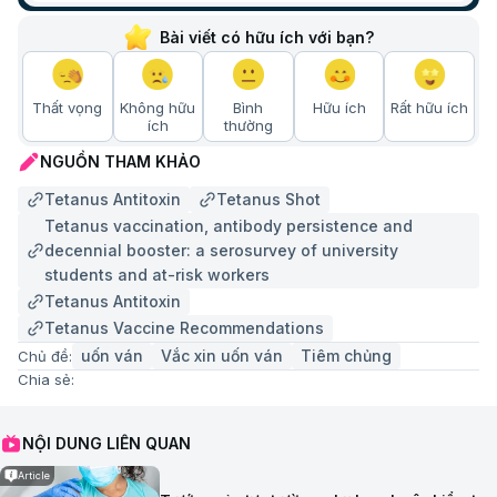
Bài viết có hữu ích với bạn?
Thất vọng
Không hữu
Bình
Hữu ích
Rất hữu ích
ích
thường
NGUỒN THAM KHẢO
Tetanus Antitoxin
Tetanus Shot
Tetanus vaccination, antibody persistence and
decennial booster: a serosurvey of university
students and at-risk workers
Tetanus Antitoxin
Tetanus Vaccine Recommendations
uốn ván
Vắc xin uốn ván
Tiêm chủng
Chủ đề:
Chia sẻ:
NỘI DUNG LIÊN QUAN
Article