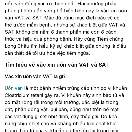
uốn ván đóng vai trò then chốt. Hai phương pháp
phòng bệnh uốn ván phổ biến hiện nay là vắc xin uốn
ván VAT và SAT. Mặc dù cùng mục đích bảo vệ cơ
thể trước mầm bệnh, nhưng sự khác biệt giữa VAT và
SAT không chỉ nằm ở thành phần mà còn ở cách
thức và hiệu quả phòng bệnh. Hãy cùng Tiêm chủng
Long Châu tìm hiểu kỹ sự khác biệt giữa chúng là điều
cần thiết để tối ưu hóa việc tiêm ngừa.
Tìm hiểu về vắc xin uốn ván VAT và SAT
Vắc xin uốn ván VAT là gì?
Uốn ván
là một bệnh nhiễm trùng cấp tính do vi khuẩn
Clostridium tetani gây ra. Vi khuẩn này sinh bào tử và
có mặt rộng rãi trong môi trường, đặc biệt là trong
đất, phân động vật, bụi bẩn, cũng như trên bề mặt
các vật dụng gỉ sét như đinh, dây thép gai. Do khả
năng chịu nhiệt cao và kháng nhiều loại chất khử
trùng, bào tử của vi khuẩn có thể tồn tại trong môi