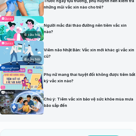
Trước ngày tựu trường, phụ huynh nên kiểm tra
những mũi vắc xin nào cho trẻ?
Quizz
Người mắc đái tháo đường nên tiêm vắc xin
nào?
6 câu hỏi
Quizz
Viêm não Nhật Bản: Vắc xin mới khác gì vắc xin
cũ?
6 câu hỏi
LongForm
Phụ nữ mang thai tuyệt đối không được tiêm bất
kỳ vắc xin nào?
Article
Chú ý: Tiêm vắc xin bảo vệ sức khỏe mùa mưa
bão sắp đến