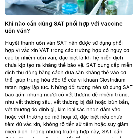
Khi nào cần dùng SAT phối hợp với vaccine
uốn ván?
Huyết thanh uốn ván SAT nên được sử dụng phối
hợp vì vắc xin VAT trong các trường hợp có nguy cơ
cao bị nhiễm uốn ván, đặc biệt là khi hệ miễn dịch
chưa kịp tạo ra kháng thể bảo vệ. SAT cung cấp miễn
dịch thụ động bằng cách đưa sẵn kháng thể vào cơ
thể, giúp trung hòa độc tố của vi khuẩn Clostridium
tetani ngay lập tức. Những đối tượng nên sử dụng SAT
bao gồm những người có vết thương dễ nhiễm trùng,
như vết thương sâu, vết thương bị đất hoặc bùn bẩn,
vết thương do đinh gỉ, kim loại sắc nhọn đâm vào
hoặc vết thương có mô hoại tử, đặc biệt nếu chưa
tiêm đủ vắc xin, không rõ tiền sử tiêm hoặc suy giảm
miễn dịch. Trong những trường hợp này, SAT cần