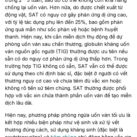
chống lại uốn ván. Hơn nữa, do được chiết xuất từ
động vật, SAT có nguy cơ gây phản ứng dị ứng cao,
với tỷ lệ tác dụng phụ lên đến 25%, bao gồm phản
ứng quá mẫn như sốc phản vệ hoặc bệnh huyết
thanh. Hiện nay, khi cần miễn dịch thụ động để dự
phòng uốn ván sau chấn thương, globulin kháng uốn
ván nguồn gốc người (TIG) thường được ưu tiên nếu
sẵn có do nguy cơ phản ứng dị ứng thấp hơn. Trong
trường hợp TIG không có sẵn, SAT vẫn có thể được
sử dụng theo chỉ định bác sĩ, đặc biệt ở người có vết
thương nguy cơ cao và chưa tiêm đủ vắc xin hoặc
không rõ tiền sử tiêm chủng. SAT thường được phối
hợp với vắc xin chứa thành phần uốn ván để tạo miễn
dịch lâu dài.
Hiện nay, phương pháp phòng ngừa uốn ván tối ưu là
kết hợp nhiều biện pháp như vệ sinh và xử lý vết
thương đúng cách, sử dụng kháng sinh (đặc biệt là
oxytetracycline) và
tiêm chủng
chủ động bằng vắc xin