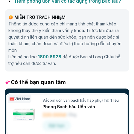
Tiêm phòng uốn ván có tác dụng trong bao lâu?
MIỄN TRỪ TRÁCH NHIỆM
Thông tin được cung cấp chỉ mang tính chất tham khảo,
không thay thế ý kiến tham vấn y khoa. Trước khi đưa ra
quyết định liên quan đến sức khỏe, bạn nên được bác sĩ
thăm khám, chẩn đoán và điều trị theo hướng dẫn chuyên
môn.
Liên hệ hotline
1800 6928
để được Bác sĩ Long Châu hỗ
trợ nếu cần được tư vấn.
Có thể bạn quan tâm
Việt Nam
Vắc xin uốn ván bạch hầu hấp phụ (Td) 1 liều
Phòng Bạch hầu Uốn ván
220.000đ
/
Ống
Đặt hẹn