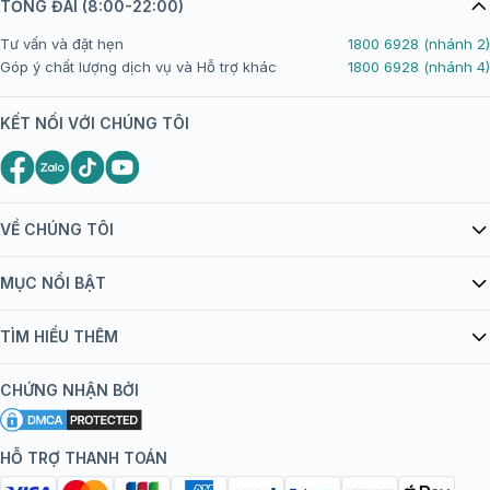
TỔNG ĐÀI (8:00-22:00)
Tư vấn và đặt hẹn
1800 6928 (nhánh 2)
Góp ý chất lượng dịch vụ và Hỗ trợ khác
1800 6928 (nhánh 4)
KẾT NỐI VỚI CHÚNG TÔI
VỀ CHÚNG TÔI
Giới thiệu Tiêm Chủng FPT Long Châu
MỤC NỔI BẬT
Quy chế hoạt động website/ứng dụng thương mại điện tử
Danh mục vắc xin
TÌM HIỂU THÊM
bán hàng
Kiến thức tiêm chủng
Chính sách nội dung
Khuyến mãi
CHỨNG NHẬN BỞI
Đội ngũ bác sĩ, chuyên gia
Chính sách bảo mật
Tôi nên tiêm gì?
Hệ thống trung tâm tiêm chủng
HỖ TRỢ THANH TOÁN
Chính sách bảo mật dữ liệu cá nhân
Tiêm chủng đi nước ngoài