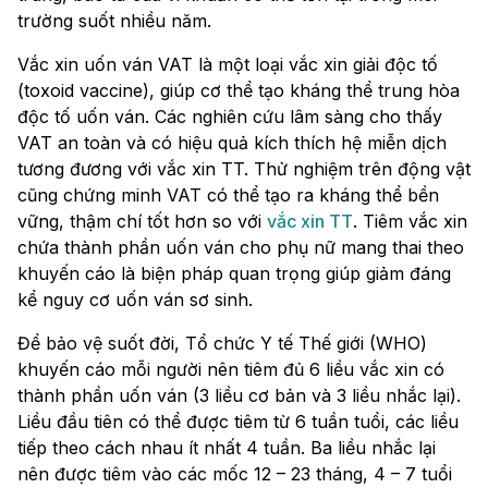
trường suốt nhiều năm.
Vắc xin uốn ván VAT là một loại vắc xin giải độc tố
(toxoid vaccine), giúp cơ thể tạo kháng thể trung hòa
độc tố uốn ván. Các nghiên cứu lâm sàng cho thấy
VAT an toàn và có hiệu quả kích thích hệ miễn dịch
tương đương với vắc xin TT. Thử nghiệm trên động vật
cũng chứng minh VAT có thể tạo ra kháng thể bền
vững, thậm chí tốt hơn so với
vắc xin TT
. Tiêm vắc xin
chứa thành phần uốn ván cho phụ nữ mang thai theo
khuyến cáo là biện pháp quan trọng giúp giảm đáng
kể nguy cơ uốn ván sơ sinh.
Để bảo vệ suốt đời, Tổ chức Y tế Thế giới (WHO)
khuyến cáo mỗi người nên tiêm đủ 6 liều vắc xin có
thành phần uốn ván (3 liều cơ bản và 3 liều nhắc lại).
Liều đầu tiên có thể được tiêm từ 6 tuần tuổi, các liều
tiếp theo cách nhau ít nhất 4 tuần. Ba liều nhắc lại
nên được tiêm vào các mốc 12 – 23 tháng, 4 – 7 tuổi