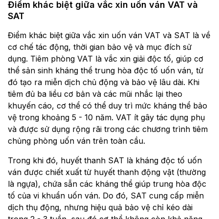
Điểm khác biệt giữa vắc xin uốn ván VAT và
SAT
Điểm khác biệt giữa vắc xin uốn ván VAT và SAT là về
cơ chế tác động, thời gian bảo vệ và mục đích sử
dụng. Tiêm phòng VAT là vắc xin giải độc tố, giúp cơ
thể sản sinh kháng thể trung hòa độc tố uốn ván, từ
đó tạo ra miễn dịch chủ động và bảo vệ lâu dài. Khi
tiêm đủ ba liều cơ bản và các mũi nhắc lại theo
khuyến cáo, cơ thể có thể duy trì mức kháng thể bảo
vệ trong khoảng 5 - 10 năm. VAT ít gây tác dụng phụ
và được sử dụng rộng rãi trong các chương trình tiêm
chủng phòng uốn ván trên toàn cầu.
Trong khi đó, huyết thanh SAT là kháng độc tố uốn
ván được chiết xuất từ huyết thanh động vật (thường
là ngựa), chứa sẵn các kháng thể giúp trung hòa độc
tố của vi khuẩn uốn ván. Do đó, SAT cung cấp miễn
dịch thụ động, nhưng hiệu quả bảo vệ chỉ kéo dài
trong 2 - 3 tuần, sau đó cơ thể không còn khả năng