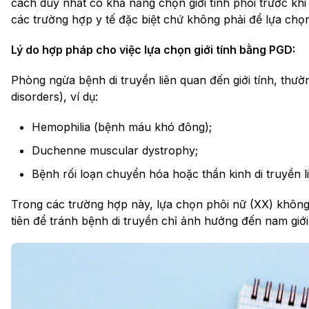
cách duy nhất có khả năng chọn giới tính phôi trước kh
các trường hợp y tế đặc biệt chứ không phải để lựa ch
Lý do hợp pháp cho việc lựa chọn giới tính bằng PGD:
Phòng ngừa bệnh di truyền liên quan đến giới tính, thườn
disorders), ví dụ:
Hemophilia (bệnh máu khó đông);
Duchenne muscular dystrophy;
Bệnh rối loạn chuyển hóa hoặc thần kinh di truyền li
Trong các trường hợp này, lựa chọn phôi nữ (XX) khôn
tiên để tránh bệnh di truyền chỉ ảnh hưởng đến nam giới