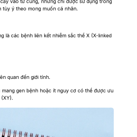
i cấy vào tử cung, nhưng chỉ được sử dụng trong
ọn tùy ý theo mong muốn cá nhân.
g là các bệnh liên kết nhiễm sắc thể X (X-linked
ên quan đến giới tính.
g mang gen bệnh hoặc ít nguy cơ có thể được ưu
 (XY).