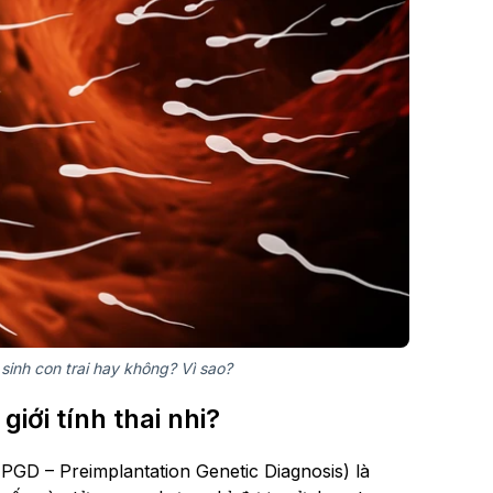
sinh con trai hay không? Vì sao?
iới tính thai nhi?
PGD – Preimplantation Genetic Diagnosis) là