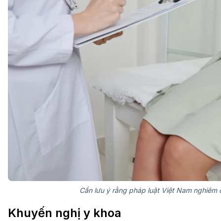
Cần lưu ý rằng pháp luật Việt Nam nghiêm c
Khuyến nghị y khoa