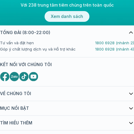
Với 238 trung tâm tiêm chủng trên toàn quốc
Xem danh sách
TỔNG ĐÀI (8:00-22:00)
Tư vấn và đặt hẹn
1800 6928 (nhánh 2)
Góp ý chất lượng dịch vụ và Hỗ trợ khác
1800 6928 (nhánh 4)
KẾT NỐI VỚI CHÚNG TÔI
VỀ CHÚNG TÔI
Giới thiệu Tiêm Chủng FPT Long Châu
MỤC NỔI BẬT
Quy chế hoạt động website/ứng dụng thương mại điện tử
Danh mục vắc xin
TÌM HIỂU THÊM
bán hàng
Kiến thức tiêm chủng