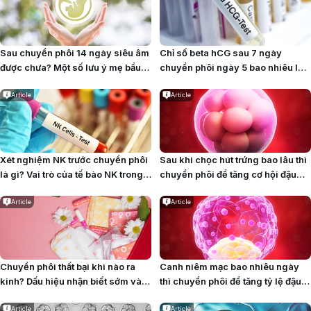
Sau chuyển phôi 14 ngày siêu âm
Chỉ số beta hCG sau 7 ngày
được chưa? Một số lưu ý mẹ bầu
chuyển phôi ngày 5 bao nhiêu là
cần biết
bình thường? Những lưu ý cần biết
Article
Article
Xét nghiệm NK trước chuyển phôi
Sau khi chọc hút trứng bao lâu thì
là gì? Vai trò của tế bào NK trong
chuyển phôi để tăng cơ hội đậu
quá trình làm tổ của phôi
thai?
Article
Article
Chuyển phôi thất bại khi nào ra
Canh niêm mạc bao nhiêu ngày
kinh? Dấu hiệu nhận biết sớm và
thì chuyển phôi để tăng tỷ lệ đậu
cách xử lý an toàn
thai?
Article
Article