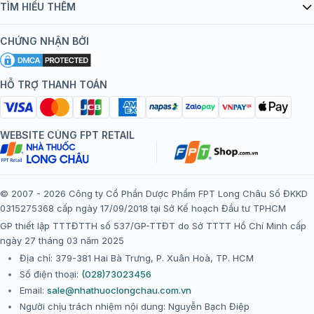
Danh mục vắc xin
TÌM HIỂU THÊM
bán hàng
Kiến thức tiêm chủng
Chính sách nội dung
Khuyến mãi
CHỨNG NHẬN BỞI
Đội ngũ bác sĩ, chuyên gia
Chính sách bảo mật
Tôi nên tiêm gì?
Hệ thống trung tâm tiêm chủng
HỖ TRỢ THANH TOÁN
Chính sách bảo mật dữ liệu cá nhân
Tiêm chủng đi nước ngoài
Chính sách thanh toán
WEBSITE CÙNG FPT RETAIL
Chính sách đổi trả gói, mũi tiêm tại trung tâm tiêm chủng
FPT Long Châu
Chính sách “Gia đình là Số 1”
© 2007 - 2026 Công ty Cổ Phần Dược Phẩm FPT Long Châu Số ĐKKD
0315275368 cấp ngày 17/09/2018 tại Sở Kế hoạch Đầu tư TPHCM
Thể lệ chương trình “Tích điểm nhận đặc quyền”
GP thiết lập TTTĐTTH số 537/GP-TTĐT do Sở TTTT Hồ Chí Minh cấp
ngày 27 tháng 03 năm 2025
Địa chỉ: 379-381 Hai Bà Trưng, P. Xuân Hoà, TP. HCM
Số điện thoại:
(028)73023456
Email:
sale@nhathuoclongchau.com.vn
Người chịu trách nhiệm nội dung: Nguyễn Bạch Điệp