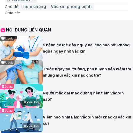
Tiêm chủng
Vắc xin phòng bệnh
Chủ đề:
Chia sẻ:
NỘI DUNG LIÊN QUAN
Article
5 bệnh có thể gây nguy hại cho não bộ: Phòng
ngừa ngay nhờ vắc xin
Article
Trước ngày tựu trường, phụ huynh nên kiểm tra
những mũi vắc xin nào cho trẻ?
Quizz
Người mắc đái tháo đường nên tiêm vắc xin
nào?
6 câu hỏi
Quizz
Viêm não Nhật Bản: Vắc xin mới khác gì vắc xin
cũ?
6 câu hỏi