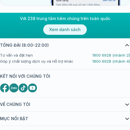
Với 238 trung tâm tiêm chủng trên toàn quốc
Xem danh sách
TỔNG ĐÀI (8:00-22:00)
Tư vấn và đặt hẹn
1800 6928 (nhánh 2)
Góp ý chất lượng dịch vụ và Hỗ trợ khác
1800 6928 (nhánh 4)
KẾT NỐI VỚI CHÚNG TÔI
VỀ CHÚNG TÔI
Giới thiệu Tiêm Chủng FPT Long Châu
MỤC NỔI BẬT
Quy chế hoạt động website/ứng dụng thương mại điện tử