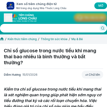
Xem sổ tiêm chủng điện tử
MỞ
Mở trong ứng dụng Nhà Thuốc Long Châu
Yêu cầu tư vấn
Kiến thức tiêm chủng
Thông tin sức khỏe
Mẹ & Bé
Chỉ số glucose trong nước tiểu khi mang
thai bao nhiêu là bình thường và bất
thường?
Chữ lớn
Diễm Hương
15/01/2026
Chữ lớn
Kiểm tra chỉ số glucose trong nước tiểu khi mang thai 
là xét nghiệm quan trọng giúp phát hiện sớm nguy cơ 
tiểu đường thai kỳ và các rối loạn chuyển hóa. Việc 
hiểu đúng giá trị của chỉ số này giúp mẹ bầu điều 