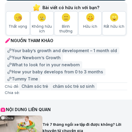
Bài viết có hữu ích với bạn?
Thất vọng
Không hữu
Bình
Hữu ích
Rất hữu ích
ích
thường
NGUỒN THAM KHẢO
Your baby’s growth and development – 1 month old
Your Newborn’s Growth
What to look for in your newborn
How your baby develops from 0 to 3 months
Tummy Time
Chăm sóc trẻ
chăm sóc trẻ sơ sinh
Chủ đề:
Chia sẻ:
NỘI DUNG LIÊN QUAN
Article
Trẻ 7 tháng ngồi xe tập đi được không? Lời
khuyên từ chuyên gia