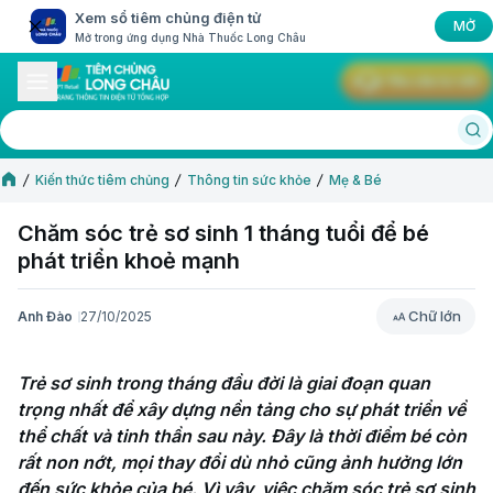
Xem sổ tiêm chủng điện tử
MỞ
Mở trong ứng dụng Nhà Thuốc Long Châu
Yêu cầu tư vấn
Kiến thức tiêm chủng
Thông tin sức khỏe
Mẹ & Bé
Chăm sóc trẻ sơ sinh 1 tháng tuổi để bé
phát triển khoẻ mạnh
Chữ lớn
Anh Đào
27/10/2025
Chữ lớn
Trẻ sơ sinh trong tháng đầu đời là giai đoạn quan 
trọng nhất để xây dựng nền tảng cho sự phát triển về 
thể chất và tinh thần sau này. Đây là thời điểm bé còn 
rất non nớt, mọi thay đổi dù nhỏ cũng ảnh hưởng lớn 
đến sức khỏe của bé. Vì vậy, việc chăm sóc trẻ sơ sinh 