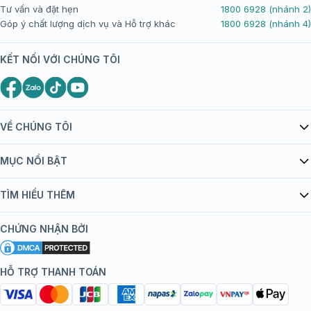
Tư vấn và đặt hẹn
1800 6928 (nhánh 2)
Góp ý chất lượng dịch vụ và Hỗ trợ khác
1800 6928 (nhánh 4)
KẾT NỐI VỚI CHÚNG TÔI
VỀ CHÚNG TÔI
Giới thiệu Tiêm Chủng FPT Long Châu
MỤC NỔI BẬT
Quy chế hoạt động website/ứng dụng thương mại điện tử
Danh mục vắc xin
TÌM HIỂU THÊM
bán hàng
Kiến thức tiêm chủng
Chính sách nội dung
Khuyến mãi
CHỨNG NHẬN BỞI
Đội ngũ bác sĩ, chuyên gia
Chính sách bảo mật
Tôi nên tiêm gì?
Hệ thống trung tâm tiêm chủng
HỖ TRỢ THANH TOÁN
Chính sách bảo mật dữ liệu cá nhân
Tiêm chủng đi nước ngoài
Chính sách thanh toán