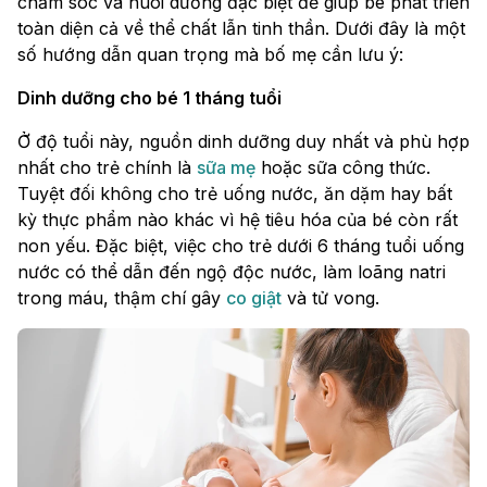
chăm sóc và nuôi dưỡng đặc biệt để giúp bé phát triển
toàn diện cả về thể chất lẫn tinh thần. Dưới đây là một
số hướng dẫn quan trọng mà bố mẹ cần lưu ý:
Dinh dưỡng cho bé 1 tháng tuổi
Ở độ tuổi này, nguồn dinh dưỡng duy nhất và phù hợp
nhất cho trẻ chính là
sữa mẹ
hoặc sữa công thức.
Tuyệt đối không cho trẻ uống nước, ăn dặm hay bất
kỳ thực phẩm nào khác vì hệ tiêu hóa của bé còn rất
non yếu. Đặc biệt, việc cho trẻ dưới 6 tháng tuổi uống
nước có thể dẫn đến ngộ độc nước, làm loãng natri
trong máu, thậm chí gây
co giật
và tử vong.