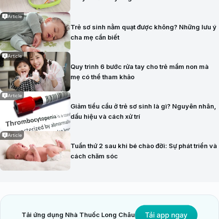
Article
Trẻ sơ sinh nằm quạt được không? Những lưu ý
cha mẹ cần biết
Article
Quy trình 6 bước rửa tay cho trẻ mầm non mà
mẹ có thể tham khảo
Article
Giảm tiểu cầu ở trẻ sơ sinh là gì? Nguyên nhân,
dấu hiệu và cách xử trí
Article
Tuần thứ 2 sau khi bé chào đời: Sự phát triển và
cách chăm sóc
Tải ứng dụng Nhà Thuốc Long Châu