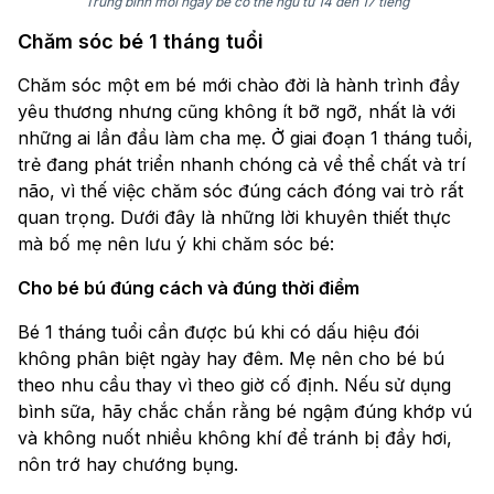
Trung bình mỗi ngày bé có thể ngủ từ 14 đến 17 tiếng
Chăm sóc bé 1 tháng tuổi
Chăm sóc một em bé mới chào đời là hành trình đầy
yêu thương nhưng cũng không ít bỡ ngỡ, nhất là với
những ai lần đầu làm cha mẹ. Ở giai đoạn 1 tháng tuổi,
trẻ đang phát triển nhanh chóng cả về thể chất và trí
não, vì thế việc chăm sóc đúng cách đóng vai trò rất
quan trọng. Dưới đây là những lời khuyên thiết thực
mà bố mẹ nên lưu ý khi chăm sóc bé:
Cho bé bú đúng cách và đúng thời điểm
Bé 1 tháng tuổi cần được bú khi có dấu hiệu đói
không phân biệt ngày hay đêm. Mẹ nên cho bé bú
theo nhu cầu thay vì theo giờ cố định. Nếu sử dụng
bình sữa, hãy chắc chắn rằng bé ngậm đúng khớp vú
và không nuốt nhiều không khí để tránh bị đầy hơi,
nôn trớ hay chướng bụng.