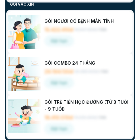
GÓI VẮC XIN
GÓI NGƯỜI CÓ BỆNH MÃN TÍNH
15.422.410đ
16.547.300đ
/
Gói
Đặt hẹn
GÓI COMBO 24 THÁNG
29.194.130đ
30.380.900đ
/
Gói
Đặt hẹn
GÓI TRẺ TIỀN HỌC ĐƯỜNG (TỪ 3 TUỔI
- 9 TUỔI)
18.410.510đ
19.220.300đ
/
Gói
Đặt hẹn