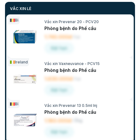
VẮC XIN LẺ
Bỉ
Vắc xin Prevenar 20 - PCV20
Phòng bệnh do Phế cầu
1.740.000đ
/
Lọ
Đặt hẹn
Ireland
Vắc xin Vaxneuvance - PCV15
Phòng bệnh do Phế cầu
1.630.000đ
/
Lọ
Đặt hẹn
Bỉ
Vắc xin Prevenar 13 0.5ml Inj
Phòng bệnh do Phế cầu
1.180.000đ
/
Ống
Đặt hẹn