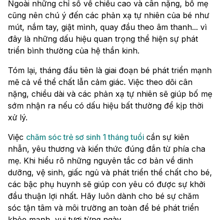
Ngoài những chỉ số về chiều cao và cân nặng, bố mẹ
cũng nên chú ý đến các phản xạ tự nhiên của bé như
mút, nắm tay, giật mình, quay đầu theo âm thanh... vì
đây là những dấu hiệu quan trọng thể hiện sự phát
triển bình thường của hệ thần kinh.
Tóm lại, tháng đầu tiên là giai đoạn bé phát triển mạnh
mẽ cả về thể chất lẫn cảm giác. Việc theo dõi cân
nặng, chiều dài và các phản xạ tự nhiên sẽ giúp bố mẹ
sớm nhận ra nếu có dấu hiệu bất thường để kịp thời
xử lý.
Việc
chăm sóc trẻ sơ sinh 1 tháng tuổi
cần sự kiên
nhẫn, yêu thương và kiến thức đúng đắn từ phía cha
mẹ. Khi hiểu rõ những nguyên tắc cơ bản về dinh
dưỡng, vệ sinh, giấc ngủ và phát triển thể chất cho bé,
các bậc phụ huynh sẽ giúp con yêu có được sự khởi
đầu thuận lợi nhất. Hãy luôn dành cho bé sự chăm
sóc tận tâm và môi trường an toàn để bé phát triển
khỏe mạnh, vui tươi từng ngày.