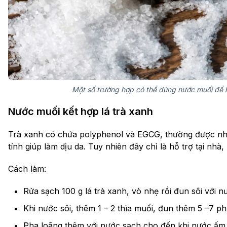
Một số trường hợp có thể dùng nước muối để h
Nước muối kết hợp lá trà xanh
Trà xanh có chứa polyphenol và EGCG, thường được nhi
tính giúp làm dịu da. Tuy nhiên đây chỉ là hỗ trợ tại nhà
Cách làm:
Rửa sạch 100 g lá trà xanh, vò nhẹ rồi đun sôi với n
Khi nước sôi, thêm 1 – 2 thìa muối, đun thêm 5 –7 phú
Pha loãng thêm với nước sạch cho đến khi nước ấm