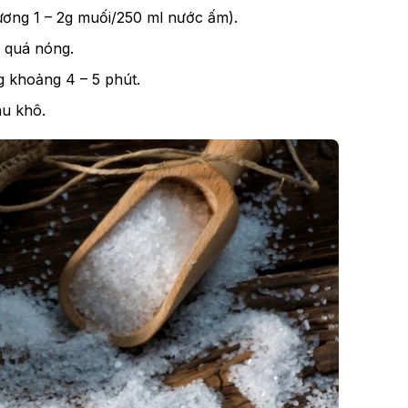
ơng 1 – 2g muối/250 ml nước ấm).
 quá nóng.
g khoảng 4 – 5 phút.
au khô.