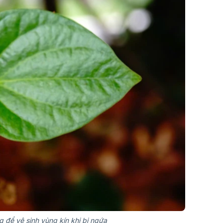
g để vệ sinh vùng kín khi bị ngứa