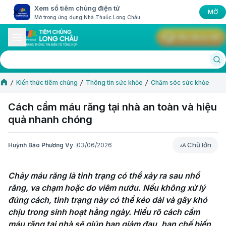
Xem sổ tiêm chủng điện tử
MỞ
Mở trong ứng dụng Nhà Thuốc Long Châu
Yêu cầu tư vấn
Kiến thức tiêm chủng
Thông tin sức khỏe
Chăm sóc sức khỏe
Cách cầm máu răng tại nhà an toàn và hiệu
quả nhanh chóng
Chữ lớn
Huỳnh Bảo Phương Vy
03/06/2026
Chữ lớn
Chảy máu răng là tình trạng có thể xảy ra sau nhổ 
răng, va chạm hoặc do viêm nướu. Nếu không xử lý 
đúng cách, tình trạng này có thể kéo dài và gây khó 
chịu trong sinh hoạt hằng ngày. Hiểu rõ cách cầm 
máu răng tại nhà sẽ giúp bạn giảm đau, hạn chế biến 