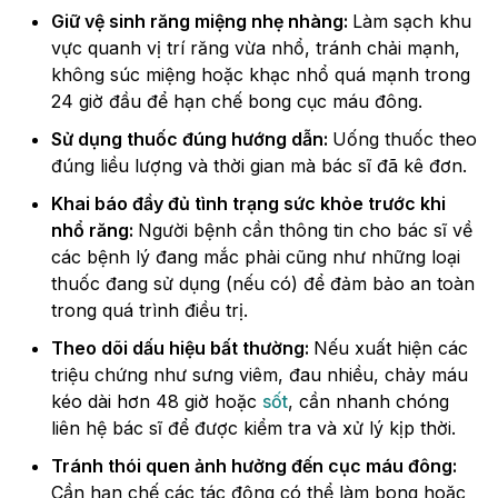
Giữ vệ sinh răng miệng nhẹ nhàng:
Làm sạch khu
vực quanh vị trí răng vừa nhổ, tránh chải mạnh,
không súc miệng hoặc khạc nhổ quá mạnh trong
24 giờ đầu để hạn chế bong cục máu đông.
Sử dụng thuốc đúng hướng dẫn:
Uống thuốc theo
đúng liều lượng và thời gian mà bác sĩ đã kê đơn.
Khai báo đầy đủ tình trạng sức khỏe trước khi
nhổ răng:
Người bệnh cần thông tin cho bác sĩ về
các bệnh lý đang mắc phải cũng như những loại
thuốc đang sử dụng (nếu có) để đảm bảo an toàn
trong quá trình điều trị.
Theo dõi dấu hiệu bất thường:
Nếu xuất hiện các
triệu chứng như sưng viêm, đau nhiều, chảy máu
kéo dài hơn 48 giờ hoặc
sốt
, cần nhanh chóng
liên hệ bác sĩ để được kiểm tra và xử lý kịp thời.
Tránh thói quen ảnh hưởng đến cục máu đông:
Cần hạn chế các tác động có thể làm bong hoặc