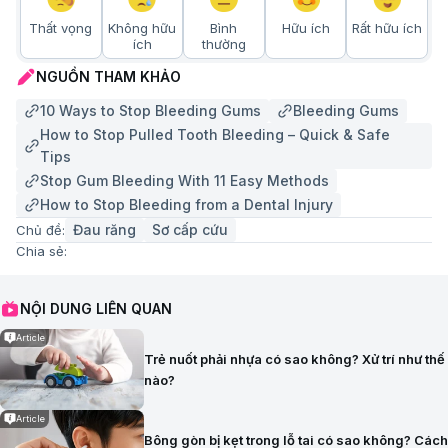
Thất vọng
Không hữu
Bình
Hữu ích
Rất hữu ích
ích
thường
NGUỒN THAM KHẢO
10 Ways to Stop Bleeding Gums
Bleeding Gums
How to Stop Pulled Tooth Bleeding – Quick & Safe
Tips
Stop Gum Bleeding With 11 Easy Methods
How to Stop Bleeding from a Dental Injury
Đau răng
Sơ cấp cứu
Chủ đề:
Chia sẻ:
NỘI DUNG LIÊN QUAN
Article
Trẻ nuốt phải nhựa có sao không? Xử trí như thế
nào?
Article
Bông gòn bị kẹt trong lỗ tai có sao không? Cách