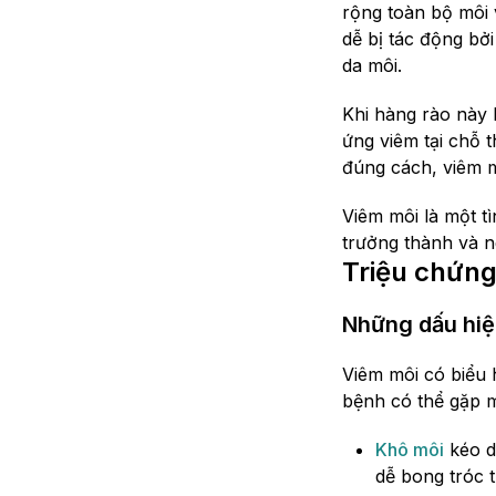
rộng toàn bộ môi
dễ bị tác động bở
da môi.
Khi hàng rào này b
ứng viêm tại chỗ 
đúng cách, viêm mô
Viêm môi là một t
trưởng thành và n
Triệu chứng
Những dấu hiệ
Viêm môi có biểu 
bệnh có thể gặp m
Khô môi
kéo dà
dễ bong tróc