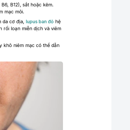
 B6, B12), sắt hoặc kẽm.
êm mạc môi.
m da cơ địa,
lupus ban đỏ
hệ
 rối loạn miễn dịch và viêm
gây khô niêm mạc có thể dẫn