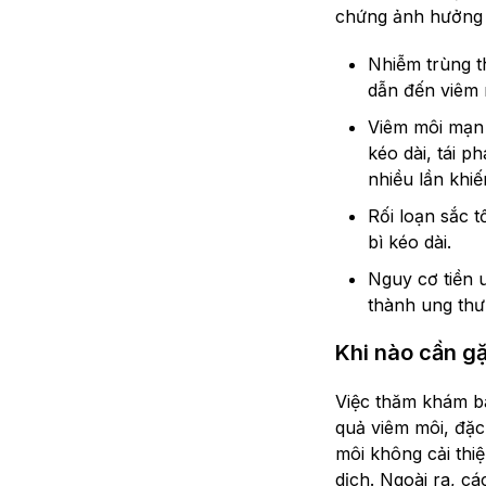
chứng ảnh hưởng 
Nhiễm trùng t
dẫn đến viêm n
Viêm môi mạn t
kéo dài, tái p
nhiều lần khi
Rối loạn sắc 
bì kéo dài.
Nguy cơ tiền 
thành ung thư 
Khi nào cần gặ
Việc thăm khám bá
quả viêm môi, đặc 
môi không cải thi
dịch. Ngoài ra, c