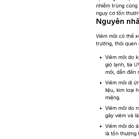
nhiễm trùng cũng 
nguy cơ tổn thươn
Nguyên nhâ
Viêm môi có thể x
trường, thói quen 
Viêm môi do kí
gió lạnh, tia 
môi, dẫn đến 
Viêm môi dị ứ
liệu, kim loạ
miệng.
Viêm môi do n
gây viêm và l
Viêm môi do án
là tổn thương 