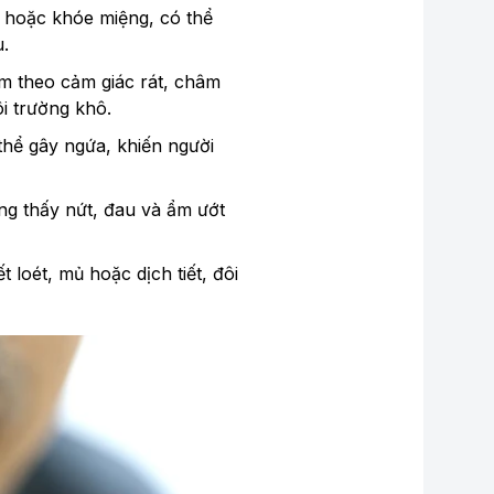
i hoặc khóe miệng, có thể
.
m theo cảm giác rát, châm
ôi trường khô.
thể gây ngứa, khiến người
ng thấy nứt, đau và ẩm ướt
 loét, mủ hoặc dịch tiết, đôi