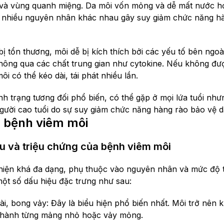
 và vùng quanh miệng. Da môi vốn mỏng và dễ mất nước h
i nhiều nguyên nhân khác nhau gây suy giảm chức năng hà
ị tổn thương, môi dễ bị kích thích bởi các yếu tố bên ngoà
thông qua các chất trung gian như cytokine. Nếu không đư
i có thể kéo dài, tái phát nhiều lần.
ình trạng tương đối phổ biến, có thể gặp ở mọi lứa tuổi nh
gười cao tuổi do sự suy giảm chức năng hàng rào bảo vệ d
 bệnh viêm môi
u và triệu chứng của bệnh viêm môi
hiện khá đa dạng, phụ thuộc vào nguyên nhân và mức độ t
ột số dấu hiệu đặc trưng như sau:
i, bong vảy: Đây là biểu hiện phổ biến nhất. Môi trở nên 
 thành từng mảng nhỏ hoặc vảy mỏng.