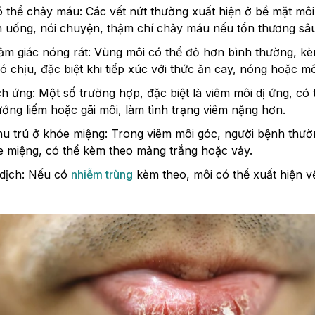
ó thể chảy máu: Các vết nứt thường xuất hiện ở bề mặt mô
n uống, nói chuyện, thậm chí chảy máu nếu tổn thương sâu
ảm giác nóng rát: Vùng môi có thể đỏ hơn bình thường, kè
 chịu, đặc biệt khi tiếp xúc với thức ăn cay, nóng hoặc m
h ứng: Một số trường hợp, đặc biệt là viêm môi dị ứng, có 
ớng liếm hoặc gãi môi, làm tình trạng viêm nặng hơn.
u trú ở khóe miệng: Trong viêm môi góc, người bệnh thườ
e miệng, có thể kèm theo mảng trắng hoặc vảy.
 dịch: Nếu có
nhiễm trùng
kèm theo, môi có thể xuất hiện vết