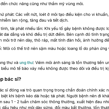
đến chức năng cũng như thẩm mỹ vùng môi.
hứ phát: Các vết nứt, loét ở môi tạo điều kiện cho vi khuẩ
hiễm lan rộng, tăng đau và tiết dịch.
ính, tái phát nhiều lần: Khi yếu tố gây bệnh không được lo
hát dai dẳng và khó điều trị dứt điểm. Bên cạnh đó tình trạng
ến môi trở nên dày, thô ráp, mất tính đàn hồi, ảnh hưởng 
tố: Môi có thể trở nên sậm màu hoặc loang lổ do phản ứng 
ung thư và
ung thư
: Viêm môi ánh sáng là tổn thương tiền un
biểu mô tế bào vảy nếu không được theo dõi và điều trị kịp
p bác sĩ?
c sĩ đóng vai trò quan trọng trong chẩn đoán chính xác n
biệt khi bệnh kéo dài hoặc tái phát. Người bệnh nên đi khá
ện sau 1 - 2 tuần chăm sóc thông thường, xuất hiện đau nhi
ác dấu hiệu như môi dày sừng, đổi màu bất thường, tổn thư