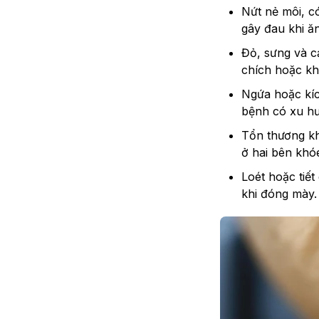
Nứt nẻ môi, c
gây đau khi ă
Đỏ, sưng và c
chích hoặc khó
Ngứa hoặc kíc
bệnh có xu hư
Tổn thương kh
ở hai bên khó
Loét hoặc tiết
khi đóng mày.