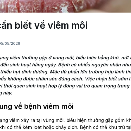
cần biết về viêm môi
05/05/2026
rạng viêm thường gặp ở vùng môi, biểu hiện bằng khô, nứt n
đến sinh hoạt hằng ngày. Bệnh có nhiều nguyên nhân như y
thiếu hụt dinh dưỡng. Mặc dù phần lớn trường hợp lành tín
 nếu không được chăm sóc đúng cách. Việc nhận biết sớm tri
ì thói quen sinh hoạt hợp lý đóng vai trò quan trọng trong
ung về bệnh viêm môi
trạng viêm xảy ra tại vùng môi, biểu hiện thường gặp gồm k
 khi có thể kèm loét hoặc chảy dịch. Bệnh có thể khu trú t