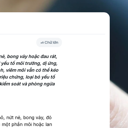
Chữ lớn
ẻ, bong vảy hoặc đau rát, 
ếu tố môi trường, dị ứng, 
h, viêm môi vẫn có thể kéo 
ệu chứng, loại bỏ yếu tố 
 kiểm soát và phòng ngừa 
hô, nứt nẻ, bong vảy, đỏ
ại một phần môi hoặc lan