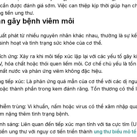
cần được đánh giá sớm. Việc can thiệp kịp thời giúp hạn ch
g tiền ung thư.
n gây bệnh viêm môi
uất phát từ nhiều nguyên nhân khác nhau, thường là sự kế
sinh hoạt và tình trạng sức khỏe của cơ thể.
ch ứng: Xảy ra khi môi tiếp xúc lặp lại với các yếu tố gây kí
UV, hóa chất hoặc thói quen liếm môi. Cơ chế chủ yếu là t
mất nước và phản ứng viêm không đặc hiệu.
ng tiếp xúc: Là phản ứng quá mẫn của cơ thể với các dị 
i hoặc thành phần trong kem đánh răng. Tổn thương có thể
hiễm trùng: Vi khuẩn, nấm hoặc virus có thể xâm nhập qua
àm nặng thêm tình trạng bệnh.
h sáng: Liên quan đến tiếp xúc mạn tính với tia cực tím (U
tiền ung thư với nguy cơ tiến triển thành
ung thư biểu mô tế