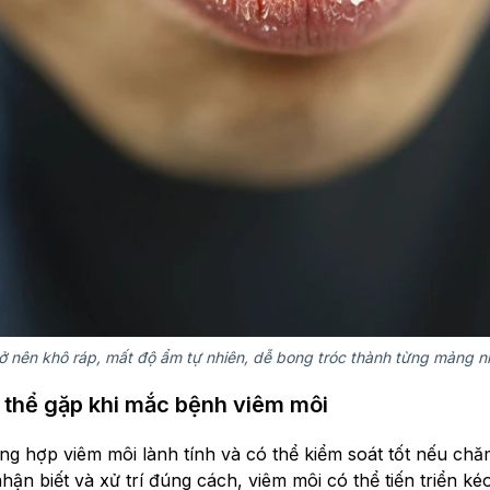
rở nên khô ráp, mất độ ẩm tự nhiên, dễ bong tróc thành từng mảng 
 thể gặp khi mắc bệnh viêm môi
ng hợp viêm môi lành tính và có thể kiểm soát tốt nếu ch
n biết và xử trí đúng cách, viêm môi có thể tiến triển kéo