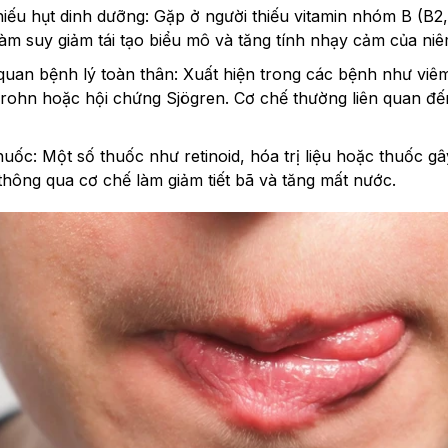
hiếu hụt dinh dưỡng: Gặp ở người thiếu vitamin nhóm B (B2,
 làm suy giảm tái tạo biểu mô và tăng tính nhạy cảm của ni
 quan bệnh lý toàn thân: Xuất hiện trong các bệnh như viê
rohn hoặc hội chứng Sjögren. Cơ chế thường liên quan đến
huốc: Một số thuốc như retinoid, hóa trị liệu hoặc thuốc 
thông qua cơ chế làm giảm tiết bã và tăng mất nước.