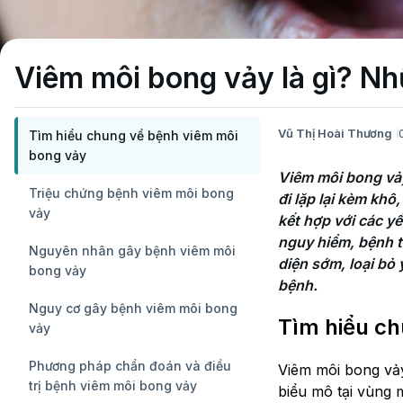
Viêm môi bong vảy là gì? Nh
Vũ Thị Hoài Thương
Tìm hiểu chung về bệnh viêm môi
bong vảy
Viêm môi bong vảy 
Triệu chứng bệnh viêm môi bong
đi lặp lại kèm khô
vảy
kết hợp với các yế
nguy hiểm, bệnh t
Nguyên nhân gây bệnh viêm môi
diện sớm, loại bỏ
bong vảy
Nguy cơ gây bệnh viêm môi bong
Tìm hiểu ch
vảy
Phương pháp chẩn đoán và điều
Viêm môi bong vả
trị bệnh viêm môi bong vảy
biểu mô tại vùng 