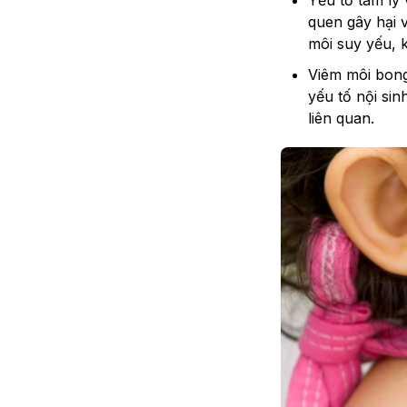
Yếu tố tâm lý 
quen gây hại 
môi suy yếu, 
Viêm môi bong
yếu tố nội sin
liên quan.