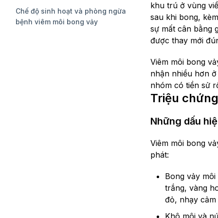
khu trú ở vùng vi
Chế độ sinh hoạt và phòng ngừa
sau khi bong, kèm
bệnh viêm môi bong vảy
sự mất cân bằng gi
được thay mới đún
Viêm môi bong vảy
nhận nhiều hơn ở 
nhóm có tiền sử r
Triệu chứng
Những dấu hiệ
Viêm môi bong vảy 
phát:
Bong vảy môi t
trắng, vàng h
đỏ, nhạy cảm 
Khô môi và nứ