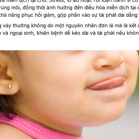
và miễn dịch tại chỗ: Stress, lo âu hoặc rối loạn hành vi có
vùng môi, đồng thời ảnh hưởng đến điều hòa miễn dịch tại 
khả năng phục hồi giảm, góp phần vào sự tái phát dai dẳng
 vảy thường không do một nguyên nhân đơn lẻ mà là kết q
h và ngoại sinh, khiến bệnh dễ kéo dài và tái phát nếu khôn