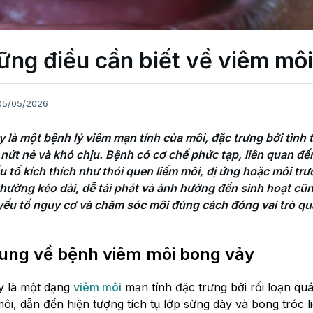
ững điều cần biết về viêm mô
05/05/2026
là một bệnh lý viêm mạn tính của môi, đặc trưng bởi tình t
, nứt nẻ và khó chịu. Bệnh có cơ chế phức tạp, liên quan đế
u tố kích thích như thói quen liếm môi, dị ứng hoặc môi tr
hường kéo dài, dễ tái phát và ảnh hưởng đến sinh hoạt cũ
 yếu tố nguy cơ và chăm sóc môi đúng cách đóng vai trò qua
ung về bệnh viêm môi bong vảy
y là một dạng
viêm môi
mạn tính đặc trưng bởi rối loạn quá
môi, dẫn đến hiện tượng tích tụ lớp sừng dày và bong tróc 