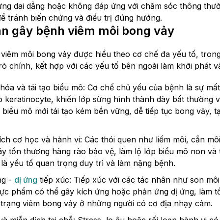
ừng dai dẳng hoặc không đáp ứng với chăm sóc thông thườ
để tránh biến chứng và điều trị đúng hướng.
n gây bệnh viêm môi bong vảy
iêm môi bong vảy được hiểu theo cơ chế đa yếu tố, trong đ
ò chính, kết hợp với các yếu tố bên ngoài làm khởi phát và
 hóa và tái tạo biểu mô: Cơ chế chủ yếu của bệnh là sự mất
ào keratinocyte, khiến lớp sừng hình thành dày bất thường
p biểu mô mới tái tạo kém bền vững, dễ tiếp tục bong vảy, 
hích cơ học và hành vi: Các thói quen như liếm môi, cắn mô
i gây tổn thương hàng rào bảo vệ, làm lộ lớp biểu mô non v
là yếu tố quan trọng duy trì và làm nặng bệnh.
ng -
dị ứng
tiếp xúc: Tiếp xúc với các tác nhân như son mô
ực phẩm có thể gây kích ứng hoặc phản ứng dị ứng, làm t
h trạng viêm bong vảy ở những người có cơ địa nhạy cảm.