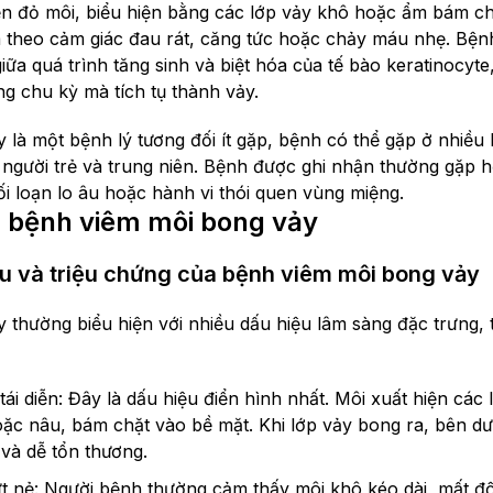
ền đỏ môi, biểu hiện bằng các lớp vảy khô hoặc ẩm bám chặt
 theo cảm giác đau rát, căng tức hoặc chảy máu nhẹ. Bện
ữa quá trình tăng sinh và biệt hóa của tế bào keratinocyte
g chu kỳ mà tích tụ thành vảy.
 là một bệnh lý tương đối ít gặp, bệnh có thể gặp ở nhiều 
người trẻ và trung niên. Bệnh được ghi nhận thường gặp hơ
ối loạn lo âu hoặc hành vi thói quen vùng miệng.
 bệnh viêm môi bong vảy
u và triệu chứng của bệnh viêm môi bong vảy
thường biểu hiện với nhiều dấu hiệu lâm sàng đặc trưng, ti
ái diễn: Đây là dấu hiệu điển hình nhất. Môi xuất hiện các
oặc nâu, bám chặt vào bề mặt. Khi lớp vảy bong ra, bên dư
và dễ tổn thương.
t nẻ: Người bệnh thường cảm thấy môi khô kéo dài, mất độ