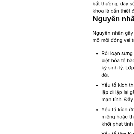
bất thường, dày s
khoa là cần thiết 
Nguyên nhâ
Nguyên nhân gây v
mô môi đóng vai tr
Rối loạn sừng
biệt hóa tế b
kỳ sinh lý. Lớ
dài.
Yếu tố kích t
lặp đi lặp lạ
mạn tính. Đây 
Yếu tố kích ứ
miệng hoặc th
khởi phát tìn