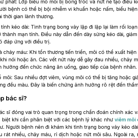
ứ phát: Lớp biểu mô môi bị bong tróc và nứt nẻ tạo điều kiệ
ời bệnh có thể bị bội nhiễm vi khuẩn hoặc nấm, biểu hiện 
i thời gian lành thương.
ính kéo dài: Tình trạng bong vảy lặp đi lặp lại làm rối loạn
ở thành mạn tính. Điều này dẫn đến dày sừng kéo dài, giảm
 đáp ứng với điều trị.
 chảy máu: Khi tổn thương tiến triển, môi có thể xuất hiện 
 khi nói hoặc ăn. Các vết nứt này dễ gây đau nhiều, chảy 
h hưởng đến chức năng ăn uống, giao tiếp của bệnh nhân.
ố môi: Sau nhiều đợt viêm, vùng môi có thể bị tăng hoặc gi
g đều màu. Đây là biến chứng ảnh hưởng rõ rệt đến thẩ
p bác sĩ?
c sĩ đóng vai trò quan trọng trong chẩn đoán chính xác v
 biệt khi cần phân biệt với các bệnh lý khác như
viêm môi 
ư. Người bệnh nên đi khám khi tình trạng bong vảy kéo dài t
u rát nhiều, chảy máu, rỉ dịch hoặc nứt môi sâu. Ngoài ra,