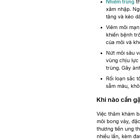
Nhiễm trùng
th
xâm nhập. Ngư
tăng và kéo dà
Viêm môi mạn t
khiến bệnh tr
của môi và khó
Nứt môi sâu và
vùng chịu lực
trùng. Gây ản
Rối loạn sắc t
sẫm màu, khôn
Khi nào cần gặ
Việc thăm khám bá
môi bong vảy, đặc
thương tiền ung th
nhiều lần, kèm đa