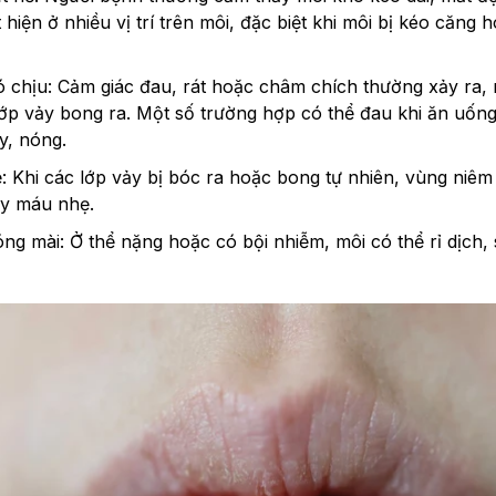
 hiện ở nhiều vị trí trên môi, đặc biệt khi môi bị kéo căng ho
 chịu: Cảm giác đau, rát hoặc châm chích thường xảy ra, n
lớp vảy bong ra. Một số trường hợp có thể đau khi ăn uống
y, nóng.
 Khi các lớp vảy bị bóc ra hoặc bong tự nhiên, vùng niêm
ảy máu nhẹ.
óng mài: Ở thể nặng hoặc có bội nhiễm, môi có thể rỉ dịch