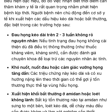
biểu hiện đặc hiệu, do đó việc nhận biết thời điểm cần
thăm khám y tế là rất quan trọng nhằm phát hiện
bệnh kịp thời. Người bệnh nên chủ động đến cơ sở y
tế khi xuất hiện các dấu hiệu kéo dài hoặc bất thường,
đặc biệt trong các trường hợp sau:
Đau họng kéo dài trên 2 - 3 tuần không rõ
nguyên nhân:
Nếu tình trạng đau họng không cải
thiện dù đã điều trị thông thường (như thuốc
kháng viêm, kháng sinh), cần được đánh giá
chuyên khoa để loại trừ các nguyên nhân ác tính.
Khó nuốt, nuốt đau hoặc cảm giác vướng họng
tăng dần:
Các triệu chứng này kéo dài và có xu
hướng nặng lên theo thời gian có thể gợi ý tổn
thương thực thể tại vùng hầu họng.
Xuất hiện khối bất thường ở amidan hoặc loét
không lành:
Bất kỳ tổn thương nào tại amidan như
sưng to một bên, loét kéo dài, dễ chảy máu đều
cần được khám và làm xét nghiệm cần thiết.