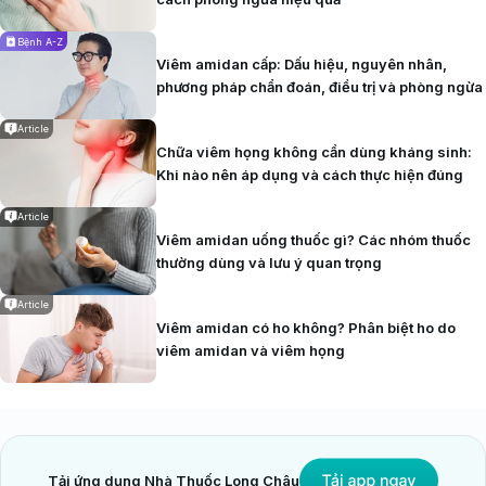
thương niêm mạc đường hô hấp trên. Bên cạnh
đó, bức xạ ion hóa cũng có khả năng gây đột biến
Bệnh A-Z
Viêm amidan cấp: Dấu hiệu, nguyên nhân,
DNA, từ đó làm tăng nguy cơ phát sinh các tế bào
phương pháp chẩn đoán, điều trị và phòng ngừa
ác tính tại vùng amidan.
Article
Vệ sinh răng miệng kém:
Tình trạng vệ sinh răng
Chữa viêm họng không cần dùng kháng sinh:
miệng không đảm bảo có thể dẫn đến viêm nhiễm
Khi nào nên áp dụng và cách thực hiện đúng
mạn tính tại vùng họng và amidan. Môi trường
viêm kéo dài tạo điều kiện cho vi khuẩn, virus phát
Article
triển, đồng thời gây tổn thương lặp đi lặp lại niêm
Viêm amidan uống thuốc gì? Các nhóm thuốc
thường dùng và lưu ý quan trọng
mạc, góp phần thúc đẩy quá trình biến đổi tế bào
theo hướng ác tính.
Article
Viêm amidan có ho không? Phân biệt ho do
viêm amidan và viêm họng
Tải ứng dụng Nhà Thuốc Long Châu