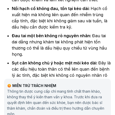
Nổi hạch cổ không đau, tồn tại kéo dài:
Hạch cổ
xuất hiện mà không liên quan đến nhiễm trùng
cấp tính, đặc biệt khi không giảm sau vài tuần, là
dấu hiệu cần được kiểm tra kỹ.
Đau tai một bên không rõ nguyên nhân:
Đau tai
dai dẳng nhưng khám tai không phát hiện tổn
thương có thể là dấu hiệu quy chiếu từ vùng hầu
họng.
Sụt cân không chủ ý hoặc mệt mỏi kéo dài:
Đây là
các dấu hiệu toàn thân có thể liên quan đến bệnh
lý ác tính, đặc biệt khi không có nguyên nhân rõ
ràng.
MIỄN TRỪ TRÁCH NHIỆM
Nguyên nhân gây ung thư amidan
Thông tin được cung cấp chỉ mang tính chất tham khảo,
không thay thế ý kiến tham vấn y khoa. Trước khi đưa ra
Ung thư amidan là kết quả của quá trình biến đổi ác
quyết định liên quan đến sức khỏe, bạn nên được bác sĩ
tính phức tạp, trong đó các tế bào biểu mô vùng
thăm khám, chẩn đoán và điều trị theo hướng dẫn chuyên
amidan bị rối loạn kiểm soát tăng sinh và dần chuyển
môn.