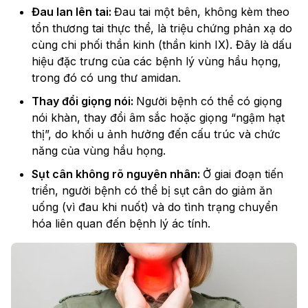
Đau lan lên tai:
Đau tai một bên, không kèm theo
tổn thương tai thực thể, là triệu chứng phản xạ do
cùng chi phối thần kinh (thần kinh IX). Đây là dấu
hiệu đặc trưng của các bệnh lý vùng hầu họng,
trong đó có ung thư amidan.
Thay đổi giọng nói:
Người bệnh có thể có giọng
nói khàn, thay đổi âm sắc hoặc giọng “ngậm hạt
thị”, do khối u ảnh hưởng đến cấu trúc và chức
năng của vùng hầu họng.
Sụt cân không rõ nguyên nhân:
Ở giai đoạn tiến
triển, người bệnh có thể bị sụt cân do giảm ăn
uống (vì đau khi nuốt) và do tình trạng chuyển
hóa liên quan đến bệnh lý ác tính.