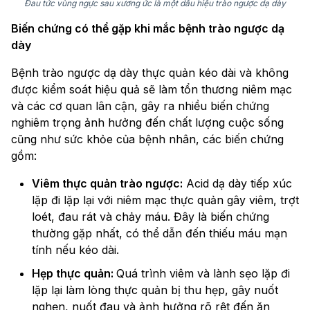
Đau tức vùng ngực sau xương ức là một dấu hiệu trào ngược dạ dày
Biến chứng có thể gặp khi mắc bệnh trào ngược dạ
dày
Bệnh trào ngược dạ dày thực quản kéo dài và không
được kiểm soát hiệu quả sẽ làm tổn thương niêm mạc
và các cơ quan lân cận, gây ra nhiều biến chứng
nghiêm trọng ảnh hưởng đến chất lượng cuộc sống
cũng như sức khỏe của bệnh nhân, các biến chứng
gồm:
Viêm thực quản trào ngược:
Acid dạ dày tiếp xúc
lặp đi lặp lại với niêm mạc thực quản gây viêm, trợt
loét, đau rát và chảy máu. Đây là biến chứng
thường gặp nhất, có thể dẫn đến thiếu máu mạn
tính nếu kéo dài.
Hẹp thực quản:
Quá trình viêm và lành sẹo lặp đi
lặp lại làm lòng thực quản bị thu hẹp, gây nuốt
nghẹn, nuốt đau và ảnh hưởng rõ rệt đến ăn