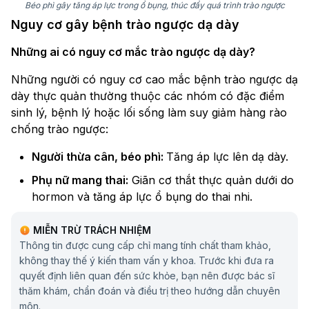
Béo phì gây tăng áp lực trong ổ bụng, thúc đẩy quá trình trào ngược
Nguy cơ gây bệnh trào ngược dạ dày
Những ai có nguy cơ mắc trào ngược dạ dày?
Những người có nguy cơ cao mắc bệnh trào ngược dạ
dày thực quản thường thuộc các nhóm có đặc điểm
sinh lý, bệnh lý hoặc lối sống làm suy giảm hàng rào
chống trào ngược:
Người thừa cân, béo phì:
Tăng áp lực lên dạ dày.
Phụ nữ mang thai:
Giãn cơ thắt thực quản dưới do
hormon và tăng áp lực ổ bụng do thai nhi.
Người trung niên và người cao tuổi:
Trương lực cơ
MIỄN TRỪ TRÁCH NHIỆM
thắt thực quản dưới và nhu động thực quản suy
Thông tin được cung cấp chỉ mang tính chất tham khảo,
giảm theo độ tuổi.
không thay thế ý kiến tham vấn y khoa. Trước khi đưa ra
quyết định liên quan đến sức khỏe, bạn nên được bác sĩ
Người mắc bệnh lý tiêu hóa hoặc giải phẫu liên
thăm khám, chẩn đoán và điều trị theo hướng dẫn chuyên
quan:
Thoát vị hoành, chậm làm rỗng dạ dày, rối
môn.