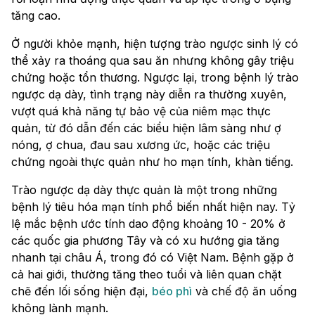
tăng cao.
Ở người khỏe mạnh, hiện tượng trào ngược sinh lý có
thể xảy ra thoáng qua sau ăn nhưng không gây triệu
chứng hoặc tổn thương. Ngược lại, trong bệnh lý trào
ngược dạ dày, tình trạng này diễn ra thường xuyên,
vượt quá khả năng tự bảo vệ của niêm mạc thực
quản, từ đó dẫn đến các biểu hiện lâm sàng như ợ
nóng, ợ chua, đau sau xương ức, hoặc các triệu
chứng ngoài thực quản như ho mạn tính, khàn tiếng.
Trào ngược dạ dày thực quản là một trong những
bệnh lý tiêu hóa mạn tính phổ biến nhất hiện nay. Tỷ
lệ mắc bệnh ước tính dao động khoảng 10 - 20% ở
các quốc gia phương Tây và có xu hướng gia tăng
nhanh tại châu Á, trong đó có Việt Nam. Bệnh gặp ở
cả hai giới, thường tăng theo tuổi và liên quan chặt
chẽ đến lối sống hiện đại,
béo phì
và chế độ ăn uống
không lành mạnh.