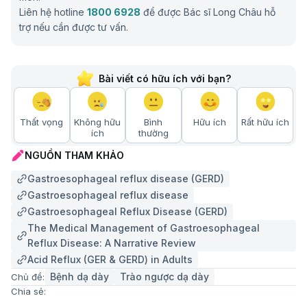
loạn nhu động thực quản.
Liên hệ hotline
1800 6928
để được Bác sĩ Long Châu hỗ
Yếu tố làm tăng nguy cơ mắc trào ngược dạ dày
trợ nếu cần được tư vấn.
Các yếu tố làm tăng nguy cơ mắc bệnh trào ngược dạ
dày thường liên quan đến lối sống không lành mạnh
Bài viết có hữu ích với bạn?
của bệnh nhân, gồm:
Ăn quá no, ăn khuya, nằm hoặc cúi người ngay
Thất vọng
Không hữu
Bình
Hữu ích
Rất hữu ích
sau ăn.
ích
thường
Thường xuyên sử dụng rượu bia, cà phê, nước có
NGUỒN THAM KHẢO
gas, thức ăn nhiều dầu mỡ, cay nóng, chocolate.
Gastroesophageal reflux disease (GERD)
Hút thuốc lá
làm giảm trương lực cơ thắt thực quản
Gastroesophageal reflux disease
dưới.
Gastroesophageal Reflux Disease (GERD)
The Medical Management of Gastroesophageal
Ít vận động, ngủ không đủ giấc, stress kéo dài.
Reflux Disease: A Narrative Review
Sử dụng kéo dài một số thuốc như NSAIDs, thuốc
Acid Reflux (GER & GERD) in Adults
giãn cơ, thuốc an thần, thuốc chống trầm cảm.
Bệnh dạ dày
Trào ngược dạ dày
Chủ đề:
Phương pháp chẩn đoán và điều trị bệnh trào
Chia sẻ:
ngược dạ dày