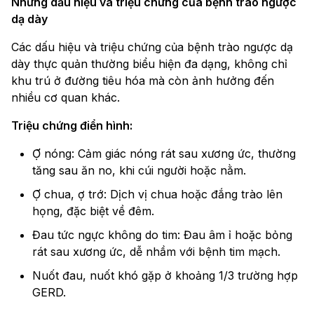
Những dấu hiệu và triệu chứng của bệnh trào ngược
dạ dày
Các dấu hiệu và triệu chứng của bệnh trào ngược dạ
dày thực quản thường biểu hiện đa dạng, không chỉ
khu trú ở đường tiêu hóa mà còn ảnh hưởng đến
nhiều cơ quan khác.
Triệu chứng điển hình:
Ợ nóng: Cảm giác nóng rát sau xương ức, thường
tăng sau ăn no, khi cúi người hoặc nằm.
Ợ chua, ợ trớ: Dịch vị chua hoặc đắng trào lên
họng, đặc biệt về đêm.
Đau tức ngực không do tim: Đau âm ỉ hoặc bỏng
rát sau xương ức, dễ nhầm với bệnh tim mạch.
Nuốt đau, nuốt khó gặp ở khoảng 1/3 trường hợp
GERD.