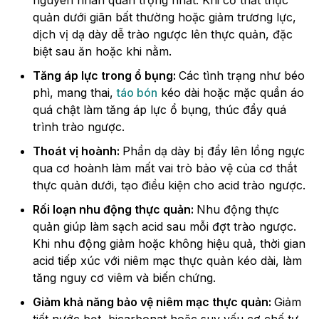
nguyên nhân quan trọng nhất. Khi cơ thắt thực
quản dưới giãn bất thường hoặc giảm trương lực,
dịch vị dạ dày dễ trào ngược lên thực quản, đặc
biệt sau ăn hoặc khi nằm.
Tăng áp lực trong ổ bụng:
Các tình trạng như béo
phì, mang thai,
táo bón
kéo dài hoặc mặc quần áo
quá chật làm tăng áp lực ổ bụng, thúc đẩy quá
trình trào ngược.
Thoát vị hoành:
Phần dạ dày bị đẩy lên lồng ngực
qua cơ hoành làm mất vai trò bảo vệ của cơ thắt
thực quản dưới, tạo điều kiện cho acid trào ngược.
Rối loạn nhu động thực quản:
Nhu động thực
quản giúp làm sạch acid sau mỗi đợt trào ngược.
Khi nhu động giảm hoặc không hiệu quả, thời gian
acid tiếp xúc với niêm mạc thực quản kéo dài, làm
tăng nguy cơ viêm và biến chứng.
Giảm khả năng bảo vệ niêm mạc thực quản:
Giảm