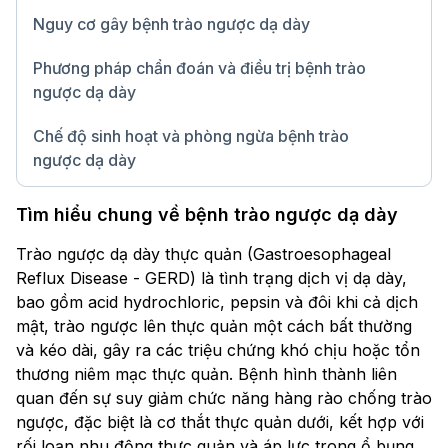
Nguy cơ gây bệnh trào ngược dạ dày
Phương pháp chẩn đoán và điều trị bệnh trào
ngược dạ dày
Chế độ sinh hoạt và phòng ngừa bệnh trào
ngược dạ dày
Chữ lớn
Tìm hiểu chung về bệnh trào ngược dạ dày
Trào ngược dạ dày thực quản (Gastroesophageal
Reflux Disease - GERD) là tình trạng dịch vị dạ dày,
bao gồm acid hydrochloric, pepsin và đôi khi cả dịch
mật, trào ngược lên thực quản một cách bất thường
và kéo dài, gây ra các triệu chứng khó chịu hoặc tổn
thương niêm mạc thực quản. Bệnh hình thành liên
quan đến sự suy giảm chức năng hàng rào chống trào
ngược, đặc biệt là cơ thắt thực quản dưới, kết hợp với
rối loạn nhu động thực quản và áp lực trong ổ bụng