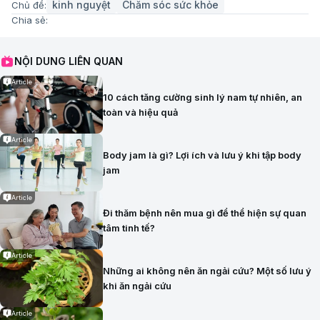
kinh nguyệt
Chăm sóc sức khỏe
Chủ đề:
Chia sẻ:
NỘI DUNG LIÊN QUAN
Article
10 cách tăng cường sinh lý nam tự nhiên, an
toàn và hiệu quả
Article
Body jam là gì? Lợi ích và lưu ý khi tập body
jam
Article
Đi thăm bệnh nên mua gì để thể hiện sự quan
tâm tinh tế?
Article
Những ai không nên ăn ngải cứu? Một số lưu ý
khi ăn ngải cứu
Article