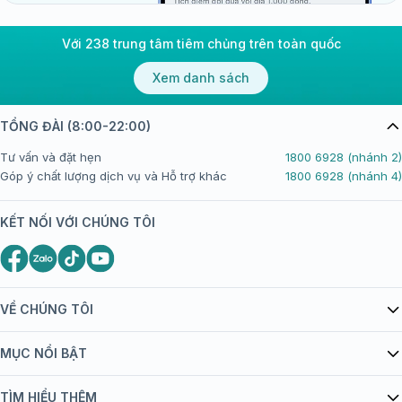
Với 238 trung tâm tiêm chủng trên toàn quốc
Xem danh sách
TỔNG ĐÀI (8:00-22:00)
Tư vấn và đặt hẹn
1800 6928 (nhánh 2)
Góp ý chất lượng dịch vụ và Hỗ trợ khác
1800 6928 (nhánh 4)
KẾT NỐI VỚI CHÚNG TÔI
VỀ CHÚNG TÔI
Giới thiệu Tiêm Chủng FPT Long Châu
MỤC NỔI BẬT
Quy chế hoạt động website/ứng dụng thương mại điện tử
Danh mục vắc xin
TÌM HIỂU THÊM
bán hàng