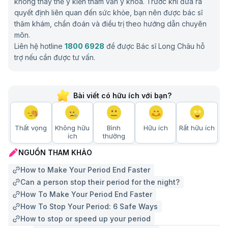
không thay thế ý kiến tham vấn y khoa. Trước khi đưa ra
quyết định liên quan đến sức khỏe, bạn nên được bác sĩ
thăm khám, chẩn đoán và điều trị theo hướng dẫn chuyên
môn.
Liên hệ hotline
1800 6928
để được Bác sĩ Long Châu hỗ
trợ nếu cần được tư vấn.
Bài viết có hữu ích với bạn?
Thất vọng
Không hữu
Bình
Hữu ích
Rất hữu ích
ích
thường
NGUỒN THAM KHẢO
How to Make Your Period End Faster
Can a person stop their period for the night?
How To Make Your Period End Faster
How To Stop Your Period: 6 Safe Ways
How to stop or speed up your period