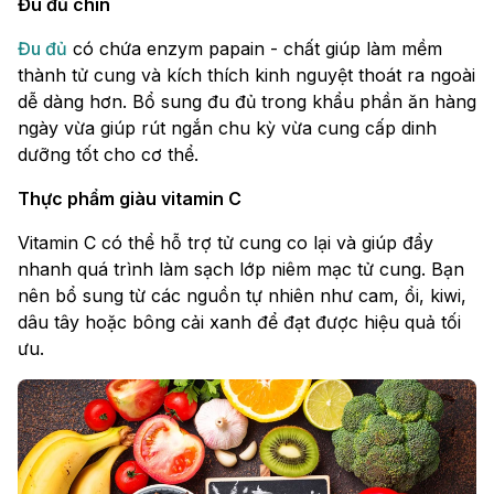
Đu đủ chín
Đu đủ
có chứa enzym papain - chất giúp làm mềm
thành tử cung và kích thích kinh nguyệt thoát ra ngoài
dễ dàng hơn. Bổ sung đu đủ trong khẩu phần ăn hàng
ngày vừa giúp rút ngắn chu kỳ vừa cung cấp dinh
dưỡng tốt cho cơ thể.
Thực phẩm giàu vitamin C
Vitamin C có thể hỗ trợ tử cung co lại và giúp đẩy
nhanh quá trình làm sạch lớp niêm mạc tử cung. Bạn
nên bổ sung từ các nguồn tự nhiên như cam, ổi, kiwi,
dâu tây hoặc bông cải xanh để đạt được hiệu quả tối
ưu.