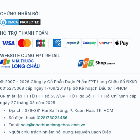
Kiến thức tiêm chủng
Chính sách nội dung
Khuyến mãi
CHỨNG NHẬN BỞI
Đội ngũ bác sĩ, chuyên gia
Chính sách bảo mật
Tôi nên tiêm gì?
Hệ thống trung tâm tiêm chủng
HỖ TRỢ THANH TOÁN
Chính sách bảo mật dữ liệu cá nhân
Tiêm chủng đi nước ngoài
Chính sách thanh toán
WEBSITE CÙNG FPT RETAIL
Chính sách đổi trả gói, mũi tiêm tại trung tâm tiêm chủng
FPT Long Châu
Chính sách “Gia đình là Số 1”
© 2007 - 2026 Công ty Cổ Phần Dược Phẩm FPT Long Châu Số ĐKKD
0315275368 cấp ngày 17/09/2018 tại Sở Kế hoạch Đầu tư TPHCM
Thể lệ chương trình “Tích điểm nhận đặc quyền”
GP thiết lập TTTĐTTH số 537/GP-TTĐT do Sở TTTT Hồ Chí Minh cấp
ngày 27 tháng 03 năm 2025
Địa chỉ: 379-381 Hai Bà Trưng, P. Xuân Hoà, TP. HCM
Số điện thoại:
(028)73023456
Email:
sale@nhathuoclongchau.com.vn
Người chịu trách nhiệm nội dung: Nguyễn Bạch Điệp