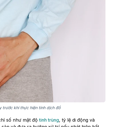
 trước khi thực hiện tinh dịch đồ
chỉ số như mật độ
tinh trùng
, tỷ lệ di động và
 sản và đưa ra hướng xử trí nếu phát hiện bất