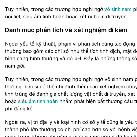
Tuy nhiên, trong các trường hợp nghi ngờ
vô sinh nam
ph
nội tiết, siêu âm tinh hoàn hoặc xét nghiệm di truyền.
Danh mục phân tích và xét nghiệm đi kèm
Ngoài yếu tố kỹ thuật, phạm vi phân tích cũng tác động 
thường bao gồm các chỉ số như thể tích tinh dịch, mật độ 
hình dạng bình thường và độ pH. Đây là những thông số
nam giới.
Tuy nhiên, trong các trường hợp nghi ngờ vô sinh nam p
thường, bác sĩ có thể chỉ định thêm các xét nghiệm ch
tinh trùng để đánh giá chất lượng vật chất di truyền, xét
hoặc
siêu âm tinh hoàn
nhằm phát hiện bất thường cấu tr
phí đáng kể.
Ngoài ra, vị trí địa lý và loại hình cơ sở y tế cũng là yế
thành phố lớn thường có chi phí cao hơn so với bệnh việ
quan trọng không chỉ nằm ở mức giá mà còn ở độ tin c