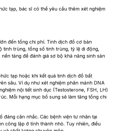
ức tạp, bác sĩ có thể yêu cầu thêm xét nghiệm
lớn đến tổng chi phí. Tinh dịch đồ cơ bản
tinh trùng, tổng số tinh trùng, tỷ lệ di động,
 nền tảng để đánh giá sơ bộ khả năng sinh sản
hức tạp hoặc khi kết quả tinh dịch đồ bất
uyên sâu. Ví dụ như xét nghiệm phân mảnh DNA
 nghiệm nội tiết sinh dục (Testosterone, FSH, LH)
úc. Mỗi hạng mục bổ sung sẽ làm tăng tổng chi
u tố đáng cân nhắc. Các bệnh viện tư nhân tại
n công lập ở tỉnh thành nhỏ. Tuy nhiên, điều
ậy và chất lượng chuyên môn.