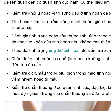
đề liên quan đến cơ quan sinh dục nam. Cụ thể, siêu âm 
Kiểm tra khối u hoặc vị trí sưng đau ở tinh hoàn để
Tìm hoặc kiểm tra nhiễm trùng ở tinh hoàn, giúp bá
trị phù hợp.
Đánh giá tình trạng xoắn dây thừng tinh, tình trạng
đe dọa sức khỏe của tinh hoàn nếu không can thiệp k
Theo dõi tình trạng
ung thư tinh hoàn
để kiểm tra xem 
Chẩn đoán tinh hoàn lạc chỗ (tinh hoàn không di ch
điều trị nếu cần.
Kiểm tra dịch/máu trong bìu, dịch trong mào tinh h
viêm nhiễm hoặc tụ máu.
Kiểm tra chấn thương ở cơ quan sinh dục, đặc biệt l
mức độ nghiêm trọng của chấn thương và đưa ra phư