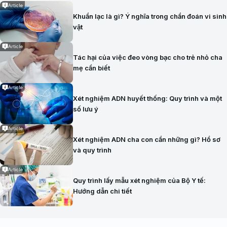
Article
Khuẩn lạc là gì? Ý nghĩa trong chẩn đoán vi sinh
vật
Article
Tác hại của việc đeo vòng bạc cho trẻ nhỏ cha
mẹ cần biết
Article
Xét nghiệm ADN huyết thống: Quy trình và một
số lưu ý
Article
Xét nghiệm ADN cha con cần những gì? Hồ sơ
và quy trình
Article
Quy trình lấy mẫu xét nghiệm của Bộ Y tế:
Hướng dẫn chi tiết