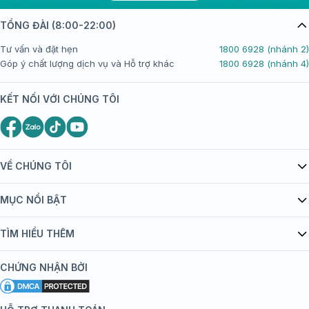
TỔNG ĐÀI (8:00-22:00)
Tư vấn và đặt hẹn
1800 6928 (nhánh 2)
Góp ý chất lượng dịch vụ và Hỗ trợ khác
1800 6928 (nhánh 4)
KẾT NỐI VỚI CHÚNG TÔI
VỀ CHÚNG TÔI
Giới thiệu Tiêm Chủng FPT Long Châu
MỤC NỔI BẬT
Quy chế hoạt động website/ứng dụng thương mại điện tử
Danh mục vắc xin
TÌM HIỂU THÊM
bán hàng
Kiến thức tiêm chủng
Chính sách nội dung
Khuyến mãi
CHỨNG NHẬN BỞI
Đội ngũ bác sĩ, chuyên gia
Chính sách bảo mật
Tôi nên tiêm gì?
Hệ thống trung tâm tiêm chủng