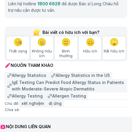
Liên hệ hotline
1800 6928
để được Bác sĩ Long Châu hỗ
trợ nếu cần được tư vấn.
Bài viết có hữu ích với bạn?
Thất vọng
Không hữu
Bình
Hữu ích
Rất hữu ích
ích
thường
NGUỒN THAM KHẢO
Allergy Statistics
Allergy Statistics in the US
IgE Testing Can Predict Food Allergy Status in Patients
with Moderate-Severe Atopic Dermatitis
Allergy Testing
Allergen Testing
xét nghiệm
dị ứng
Chủ đề:
Chia sẻ:
NỘI DUNG LIÊN QUAN