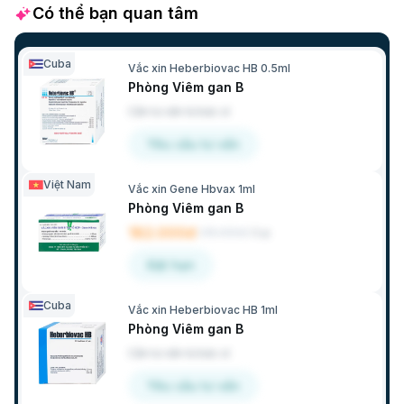
Có thể bạn quan tâm
Cuba
Vắc xin Heberbiovac HB 0.5ml
Phòng Viêm gan B
Cần tư vấn từ bác sĩ
Yêu cầu tư vấn
Việt Nam
Vắc xin Gene Hbvax 1ml
Phòng Viêm gan B
182.000đ
215.000đ
/
Lọ
Đặt hẹn
Cuba
Vắc xin Heberbiovac HB 1ml
Phòng Viêm gan B
Cần tư vấn từ bác sĩ
Yêu cầu tư vấn