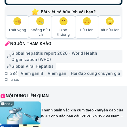
Bài viết có hữu ích với bạn?
Thất vọng
Không hữu
Bình
Hữu ích
Rất hữu ích
ích
thường
NGUỒN THAM KHẢO
Global hepatitis report 2026 - World Health
Organization (WHO)
Global Viral Hepatitis
Viêm gan B
Viêm gan
Hỏi đáp cùng chuyên gia
Chủ đề:
Chia sẻ:
NỘI DUNG LIÊN QUAN
Article
Thành phần vắc xin cúm theo khuyến cáo của
WHO cho Bắc bán cầu 2026 - 2027 và Nam
bán cầu 2026