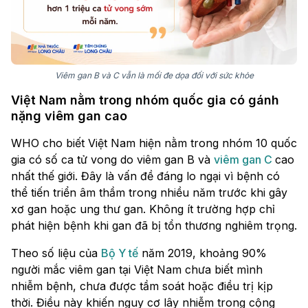
Viêm gan B và C vẫn là mối đe dọa đối với sức khỏe
Việt Nam nằm trong nhóm quốc gia có gánh
nặng viêm gan cao
WHO cho biết Việt Nam hiện nằm trong nhóm 10 quốc
gia có số ca tử vong do viêm gan B và
viêm gan C
cao
nhất thế giới. Đây là vấn đề đáng lo ngại vì bệnh có
thể tiến triển âm thầm trong nhiều năm trước khi gây
xơ gan hoặc ung thư gan. Không ít trường hợp chỉ
phát hiện bệnh khi gan đã bị tổn thương nghiêm trọng.
Theo số liệu của
Bộ Y tế
năm 2019, khoảng 90%
người mắc viêm gan tại Việt Nam chưa biết mình
nhiễm bệnh, chưa được tầm soát hoặc điều trị kịp
thời. Điều này khiến nguy cơ lây nhiễm trong cộng