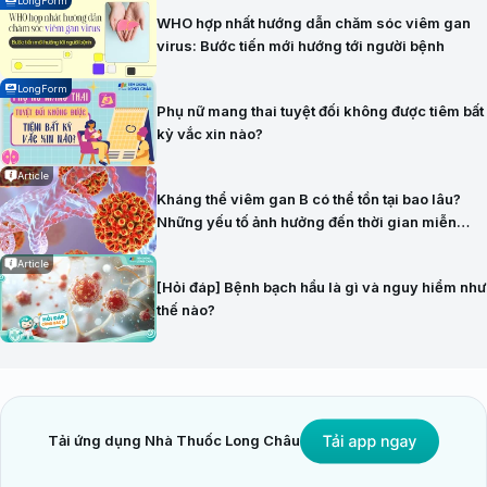
LongForm
WHO hợp nhất hướng dẫn chăm sóc viêm gan
virus: Bước tiến mới hướng tới người bệnh
LongForm
Phụ nữ mang thai tuyệt đối không được tiêm bất
kỳ vắc xin nào?
Article
Kháng thể viêm gan B có thể tồn tại bao lâu?
Những yếu tố ảnh hưởng đến thời gian miễn
dịch
Article
[Hỏi đáp] Bệnh bạch hầu là gì và nguy hiểm như
thế nào?
Tải ứng dụng Nhà Thuốc Long Châu