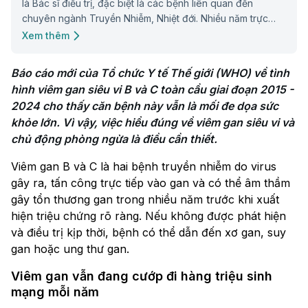
là Bác sĩ điều trị, đặc biệt là các bệnh liên quan đến
chuyên ngành Truyền Nhiễm, Nhiệt đới. Nhiều năm trực
tiếp thực hiện nghiên cứu về bệnh Sốt xuất huyết tại Bệnh
Xem thêm
viện Bệnh Nhiệt đới Trung ương, với đối tác là Đơn vị
nghiên cứu Lâm sàng của Đại học Oxford tại Hà Nội và
Báo cáo mới của Tổ chức Y tế Thế giới (WHO) về tình 
hơn 6 năm kinh nghiệm trong lĩnh vực Tiêm chủng Vắc xin:
hình viêm gan siêu vi B và C toàn cầu giai đoạn 2015 - 
Nghiên cứu, đào tạo, chia sẻ kinh nghiệm thực tiễn,... Đặc
2024 cho thấy căn bệnh này vẫn là mối đe dọa sức 
biệt là lĩnh vực xử trí các phản ứng sau tiêm.
khỏe lớn. Vì vậy, việc hiểu đúng về viêm gan siêu vi và 
chủ động phòng ngừa là điều cần thiết.
Viêm gan B và C là hai bệnh truyền nhiễm do virus
gây ra, tấn công trực tiếp vào gan và có thể âm thầm
gây tổn thương gan trong nhiều năm trước khi xuất
hiện triệu chứng rõ ràng. Nếu không được phát hiện
và điều trị kịp thời, bệnh có thể dẫn đến xơ gan, suy
gan hoặc ung thư gan.
Viêm gan vẫn đang cướp đi hàng triệu sinh
mạng mỗi năm