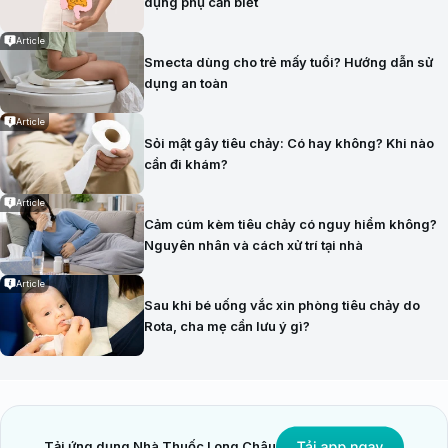
dụng phụ cần biết
Article
Smecta dùng cho trẻ mấy tuổi? Hướng dẫn sử
dụng an toàn
Article
Sỏi mật gây tiêu chảy: Có hay không? Khi nào
cần đi khám?
Article
Cảm cúm kèm tiêu chảy có nguy hiểm không?
Nguyên nhân và cách xử trí tại nhà
Article
Sau khi bé uống vắc xin phòng tiêu chảy do
Rota, cha mẹ cần lưu ý gì?
Tải ứng dụng Nhà Thuốc Long Châu