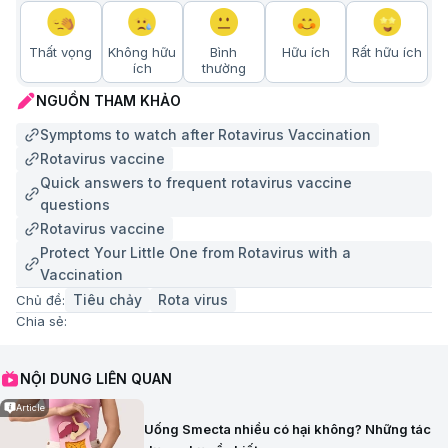
Thất vọng
Không hữu
Bình
Hữu ích
Rất hữu ích
ích
thường
NGUỒN THAM KHẢO
Symptoms to watch after Rotavirus Vaccination
Rotavirus vaccine
Quick answers to frequent rotavirus vaccine
questions
Rotavirus vaccine
Protect Your Little One from Rotavirus with a
Vaccination
Tiêu chảy
Rota virus
Chủ đề:
Chia sẻ:
NỘI DUNG LIÊN QUAN
Article
Uống Smecta nhiều có hại không? Những tác