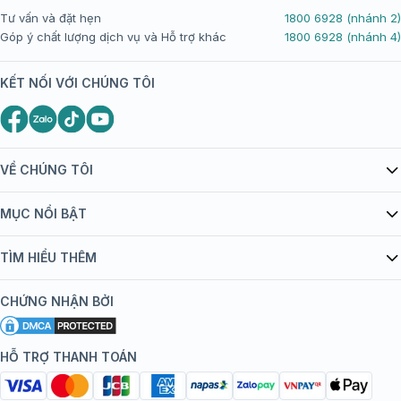
Tư vấn và đặt hẹn
1800 6928 (nhánh 2)
Góp ý chất lượng dịch vụ và Hỗ trợ khác
1800 6928 (nhánh 4)
KẾT NỐI VỚI CHÚNG TÔI
VỀ CHÚNG TÔI
Giới thiệu Tiêm Chủng FPT Long Châu
MỤC NỔI BẬT
Quy chế hoạt động website/ứng dụng thương mại điện tử
Danh mục vắc xin
TÌM HIỂU THÊM
bán hàng
Kiến thức tiêm chủng
Chính sách nội dung
Khuyến mãi
CHỨNG NHẬN BỞI
Đội ngũ bác sĩ, chuyên gia
Chính sách bảo mật
Tôi nên tiêm gì?
Hệ thống trung tâm tiêm chủng
HỖ TRỢ THANH TOÁN
Chính sách bảo mật dữ liệu cá nhân
Tiêm chủng đi nước ngoài
Chính sách thanh toán