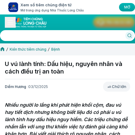
Xem sổ tiêm chủng điện tử
MỞ
Mở trong ứng dụng Nhà Thuốc Long Châu
Yêu cầu tư vấn
Kiến thức tiêm chủng
Bệnh
U vú lành tính: Dấu hiệu, nguyên nhân và
cách điều trị an toàn
Chữ lớn
Diễm Hương
03/12/2025
Chữ lớn
Nhiều người lo lắng khi phát hiện khối cộm, đau vú 
hay tiết dịch nhưng không biết liệu đó có phải u vú 
lành tính hay dấu hiệu nguy hiểm. Các triệu chứng dễ 
nhầm lẫn với ung thư khiến việc tự đánh giá càng khó 
khăn hơn. Bài viết giải thích rõ nguyên nhân, cách 