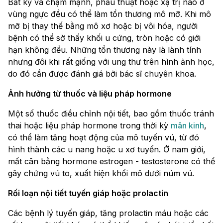
Bất kỳ va chạm mạnh, phẫu thuật hoặc xạ trị nào ở
vùng ngực đều có thể làm tổn thương mô mỡ. Khi mô
mỡ bị thay thế bằng mô xơ hoặc bị vôi hóa, người
bệnh có thể sờ thấy khối u cứng, tròn hoặc có giới
hạn không đều. Những tổn thương này là lành tính
nhưng đôi khi rất giống với ung thư trên hình ảnh học,
do đó cần được đánh giá bởi bác sĩ chuyên khoa.
Ảnh hưởng từ thuốc và liệu pháp hormone
Một số thuốc điều chỉnh nội tiết, bao gồm thuốc tránh
thai hoặc liệu pháp hormone trong thời kỳ
mãn kinh
,
có thể làm tăng hoạt động của mô tuyến vú, từ đó
hình thành các u nang hoặc u xơ tuyến. Ở nam giới,
mất cân bằng hormone estrogen - testosterone có thể
gây chứng vú to, xuất hiện khối mô dưới núm vú.
Rối loạn nội tiết tuyến giáp hoặc prolactin
Các bệnh lý tuyến giáp, tăng prolactin máu hoặc các