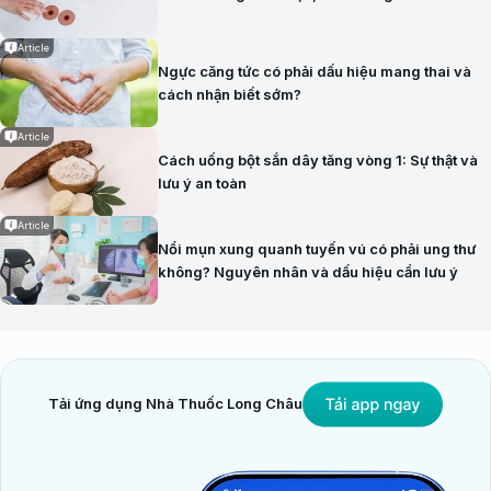
Article
Ngực căng tức có phải dấu hiệu mang thai và
cách nhận biết sớm?
Article
Cách uống bột sắn dây tăng vòng 1: Sự thật và
lưu ý an toàn
Article
Nổi mụn xung quanh tuyến vú có phải ung thư
không? Nguyên nhân và dấu hiệu cần lưu ý
Tải ứng dụng Nhà Thuốc Long Châu