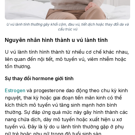
U vú lành tính thường gây khối cộm, đau vú, tiết dịch hoặc thay đổi da và
cấu trúc vú
Nguyên nhân hình thành u vú lành tính
U vú lành tính hình thành từ nhiều cơ chế khác nhau,
liên quan đến nội tiết, mô tuyến vú, viêm nhiễm hoặc
tổn thương.
Sự thay đổi hormone giới tính
Estrogen
và progesterone dao động theo chu kỳ kinh
nguyệt, thai kỳ hoặc giai đoạn tiền mãn kinh có thể
kích thích mô tuyến vú tăng sinh mạnh hơn bình
thường. Sự đáp ứng quá mức này gây hình thành các
nang chứa dịch, dày mô tuyến hoặc xuất hiện u xơ
tuyến vú. Đây là lý do u lành tính thường gặp ở phụ
nữ trẻ hoặc phụ nữ trong độ tuổi sinh sản.