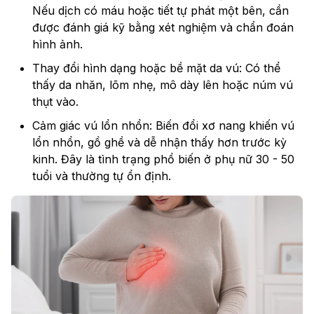
Nếu dịch có máu hoặc tiết tự phát một bên, cần
được đánh giá kỹ bằng xét nghiệm và chẩn đoán
hình ảnh.
Thay đổi hình dạng hoặc bề mặt da vú: Có thể
thấy da nhăn, lõm nhẹ, mô dày lên hoặc núm vú
thụt vào.
Cảm giác vú lổn nhổn: Biến đổi xơ nang khiến vú
lổn nhổn, gồ ghề và dễ nhận thấy hơn trước kỳ
kinh. Đây là tình trạng phổ biến ở phụ nữ 30 - 50
tuổi và thường tự ổn định.