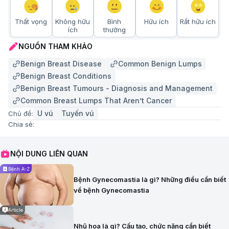
Thất vọng
Không hữu
Bình
Hữu ích
Rất hữu ích
ích
thường
NGUỒN THAM KHẢO
Benign Breast Disease
Common Benign Lumps
Benign Breast Conditions
Benign Breast Tumours - Diagnosis and Management
Common Breast Lumps That Aren’t Cancer
U vú
Tuyến vú
Chủ đề:
Chia sẻ:
NỘI DUNG LIÊN QUAN
Bệnh A-Z
Bệnh Gynecomastia là gì? Những điều cần biết
về bệnh Gynecomastia
Article
Nhũ hoa là gì? Cấu tạo, chức năng cần biết