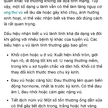
quan khác và thường không đe dọa tính mạng. Tuy
vậy, một số dạng u lành vẫn có thể làm tăng nguy cơ
ung thư vú
về lâu dài hoặc gây khó chịu, ảnh hưởng
sinh hoạt, vì thế việc nhận biết và theo dõi đúng cách
là rất quan trọng.
Dấu hiệu nhận biết u vú lành tính khá đa dạng và đôi
khi giống với nhiều bệnh lý khác của tuyến vú. Các
biểu hiện u vú lành tính thường gặp bao gồm:
Khối cộm hoặc u ở vú: Xuất hiện khối tròn, giới
hạn rõ, di động tốt khi sờ. U nang thường mềm,
trong khi u xơ tuyến chắc và đàn hồi. Khối có thể
thay đổi kích thước theo chu kỳ kinh.
Đau vú hoặc căng tức: Đau thường liên quan biến
động hormone, nhất là trước kỳ kinh. Có thể đau
âm ỉ, đau nhói hoặc cảm giác nặng vú.
Tiết dịch núm vú: Một số tổn thương ống dẫn sữa
có thể gây tiết dịch trong, trắng hoặc hơi vàng.