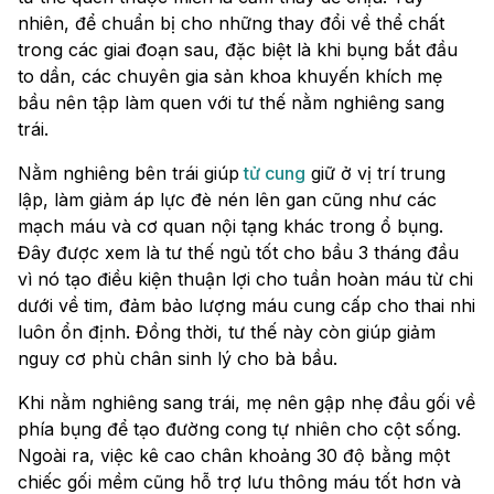
nhiên, để chuẩn bị cho những thay đổi về thể chất
trong các giai đoạn sau, đặc biệt là khi bụng bắt đầu
to dần, các chuyên gia sản khoa khuyến khích mẹ
bầu nên tập làm quen với tư thế nằm nghiêng sang
trái.
Nằm nghiêng bên trái giúp
tử cung
giữ ở vị trí trung
lập, làm giảm áp lực đè nén lên gan cũng như các
mạch máu và cơ quan nội tạng khác trong ổ bụng.
Đây được xem là tư thế ngủ tốt cho bầu 3 tháng đầu
vì nó tạo điều kiện thuận lợi cho tuần hoàn máu từ chi
dưới về tim, đảm bảo lượng máu cung cấp cho thai nhi
luôn ổn định. Đồng thời, tư thế này còn giúp giảm
nguy cơ phù chân sinh lý cho bà bầu.
Khi nằm nghiêng sang trái, mẹ nên gập nhẹ đầu gối về
phía bụng để tạo đường cong tự nhiên cho cột sống.
Ngoài ra, việc kê cao chân khoảng 30 độ bằng một
chiếc gối mềm cũng hỗ trợ lưu thông máu tốt hơn và