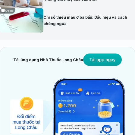
Article
Chỉ số thiếu máu ở bà bầu: Dấu hiệu và cách
phòng ngừa
Tải ứng dụng Nhà Thuốc Long Châu