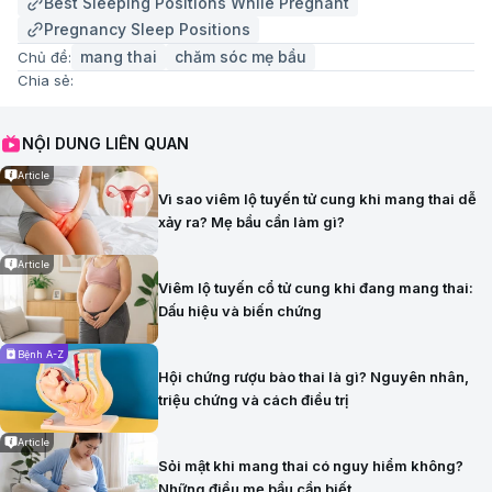
Best Sleeping Positions While Pregnant
Pregnancy Sleep Positions
mang thai
chăm sóc mẹ bầu
Chủ đề:
Chia sẻ:
NỘI DUNG LIÊN QUAN
Article
Vì sao viêm lộ tuyến tử cung khi mang thai dễ
xảy ra? Mẹ bầu cần làm gì?
Article
Viêm lộ tuyến cổ tử cung khi đang mang thai:
Dấu hiệu và biến chứng
Bệnh A-Z
Hội chứng rượu bào thai là gì? Nguyên nhân,
triệu chứng và cách điều trị
Article
Sỏi mật khi mang thai có nguy hiểm không?
Những điều mẹ bầu cần biết