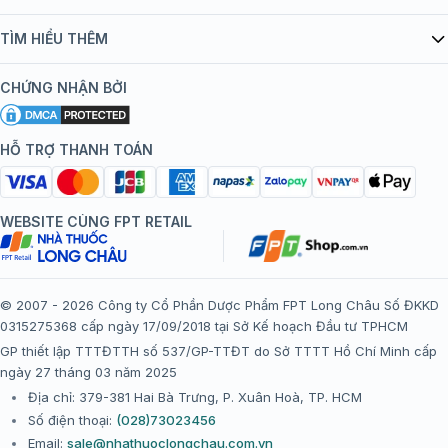
Quy chế hoạt động website/ứng dụng thương mại điện tử
Danh mục vắc xin
TÌM HIỂU THÊM
bán hàng
Kiến thức tiêm chủng
Chính sách nội dung
Khuyến mãi
CHỨNG NHẬN BỞI
Đội ngũ bác sĩ, chuyên gia
Chính sách bảo mật
Tôi nên tiêm gì?
Hệ thống trung tâm tiêm chủng
HỖ TRỢ THANH TOÁN
Chính sách bảo mật dữ liệu cá nhân
Tiêm chủng đi nước ngoài
Chính sách thanh toán
WEBSITE CÙNG FPT RETAIL
Chính sách đổi trả gói, mũi tiêm tại trung tâm tiêm chủng
FPT Long Châu
Chính sách “Gia đình là Số 1”
© 2007 - 2026 Công ty Cổ Phần Dược Phẩm FPT Long Châu Số ĐKKD
0315275368 cấp ngày 17/09/2018 tại Sở Kế hoạch Đầu tư TPHCM
Thể lệ chương trình “Tích điểm nhận đặc quyền”
GP thiết lập TTTĐTTH số 537/GP-TTĐT do Sở TTTT Hồ Chí Minh cấp
ngày 27 tháng 03 năm 2025
Địa chỉ: 379-381 Hai Bà Trưng, P. Xuân Hoà, TP. HCM
Số điện thoại:
(028)73023456
Email:
sale@nhathuoclongchau.com.vn