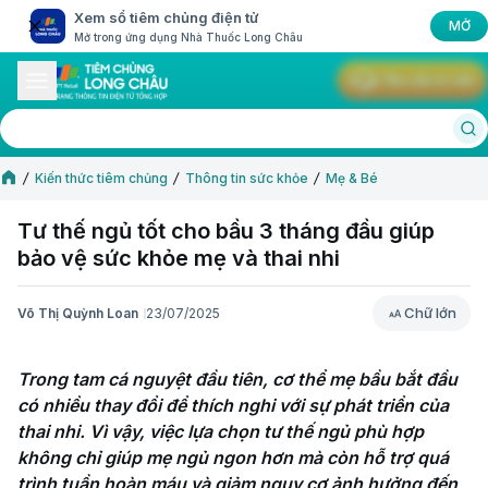
Xem sổ tiêm chủng điện tử
MỞ
Mở trong ứng dụng Nhà Thuốc Long Châu
Yêu cầu tư vấn
Kiến thức tiêm chủng
Thông tin sức khỏe
Mẹ & Bé
Tư thế ngủ tốt cho bầu 3 tháng đầu giúp
bảo vệ sức khỏe mẹ và thai nhi
Chữ lớn
Võ Thị Quỳnh Loan
23/07/2025
Chữ lớn
Trong tam cá nguyệt đầu tiên, cơ thể mẹ bầu bắt đầu 
có nhiều thay đổi để thích nghi với sự phát triển của 
thai nhi. Vì vậy, việc lựa chọn tư thế ngủ phù hợp 
không chỉ giúp mẹ ngủ ngon hơn mà còn hỗ trợ quá 
trình tuần hoàn máu và giảm nguy cơ ảnh hưởng đến 