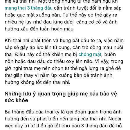
mẹ và thai nhi. Một trong những tư thế nằm ngủ khi
mang thai 3 tháng đầu
cần tránh tuyệt đối là nằm sấp
hoặc gục mặt xuống bàn. Tư thế này có thể gây ra
nhiều hệ lụy như đau lưng dưới, căng cơ cổ và ảnh
hưởng xấu đến tuần hoàn máu.
Khi thai nhi phát triển và bụng bắt đầu to ra, việc nằm
sấp sẽ gây áp lực lên tử cung, cản trở dòng máu nuôi
thai. Điều này có thể khiến mẹ bị
chóng mặt
, buồn
nôn hoặc đau đầu do thiếu oxy lên não. Vì vậy, trong
giờ nghỉ trưa mẹ nên chọn tư thế ngả lưng ra ghế để
thư giãn thay vì nằm úp xuống bàn để tránh ảnh
hưởng không tốt đến thai nhi.
Những lưu ý quan trọng giúp mẹ bầu bảo vệ
sức khỏe
Ba tháng đầu của thai kỳ là giai đoạn quan trọng ảnh
hưởng đến sự phát triển nền tảng của thai nhi. Ngoài
việc duy trì tư thế ngủ tốt cho bầu 3 tháng đầu để hỗ