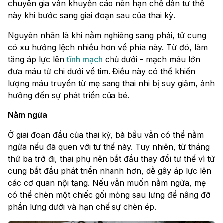
chuyên gia vẫn khuyến cáo nên hạn chế dần tư thế
này khi bước sang giai đoạn sau của thai kỳ.
Nguyên nhân là khi nằm nghiêng sang phải, tử cung
có xu hướng lệch nhiều hơn về phía này. Từ đó, làm
tăng áp lực lên
tĩnh mạch
chủ dưới - mạch máu lớn
đưa máu từ chi dưới về tim. Điều này có thể khiến
lượng máu truyền từ mẹ sang thai nhi bị suy giảm, ảnh
hưởng đến sự phát triển của bé.
Nằm ngửa
Ở giai đoạn đầu của thai kỳ, bà bầu vẫn có thể nằm
ngửa nếu đã quen với tư thế này. Tuy nhiên, từ tháng
thứ ba trở đi, thai phụ nên bắt đầu thay đổi tư thế vì tử
cung bắt đầu phát triển nhanh hơn, dễ gây áp lực lên
các cơ quan nội tạng. Nếu vẫn muốn nằm ngửa, mẹ
có thể chèn một chiếc gối mỏng sau lưng để nâng đỡ
phần lưng dưới và hạn chế sự chèn ép.