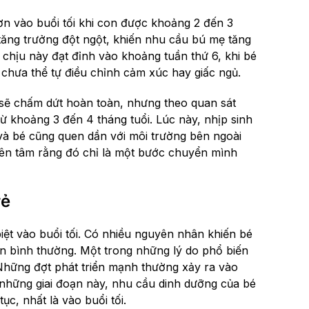
n vào buổi tối khi con được khoảng 2 đến 3
t tăng trưởng đột ngột, khiến nhu cầu bú mẹ tăng
hó chịu này đạt đỉnh vào khoảng tuần thứ 6, khi bé
chưa thể tự điều chỉnh cảm xúc hay giấc ngủ.
sẽ chấm dứt hoàn toàn, nhưng theo quan sát
ừ khoảng 3 đến 4 tháng tuổi. Lúc này, nhịp sinh
và bé cũng quen dần với môi trường bên ngoài
yên tâm rằng đó chỉ là một bước chuyển mình
rẻ
iệt vào buổi tối. Có nhiều nguyên nhân khiến bé
ơn bình thường. Một trong những lý do phổ biến
. Những đợt phát triển mạnh thường xảy ra vào
g những giai đoạn này, nhu cầu dinh dưỡng của bé
ục, nhất là vào buổi tối.