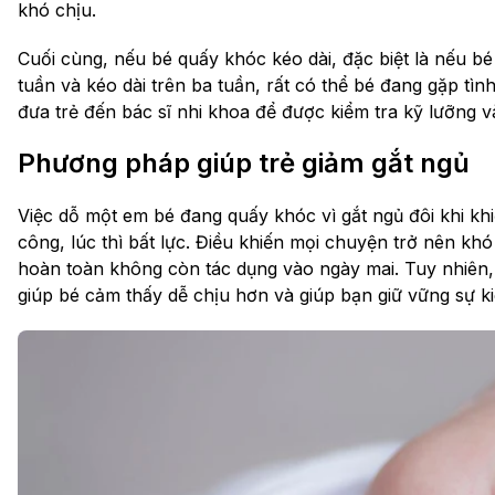
khó chịu.
Cuối cùng, nếu bé quấy khóc kéo dài, đặc biệt là nếu bé
tuần và kéo dài trên ba tuần, rất có thể bé đang gặp tìn
đưa trẻ đến bác sĩ nhi khoa để được kiểm tra kỹ lưỡng v
Phương pháp giúp trẻ giảm gắt ngủ
Việc dỗ một em bé đang quấy khóc vì gắt ngủ đôi khi kh
công, lúc thì bất lực. Điều khiến mọi chuyện trở nên kh
hoàn toàn không còn tác dụng vào ngày mai. Tuy nhiên, 
giúp bé cảm thấy dễ chịu hơn và giúp bạn giữ vững sự k