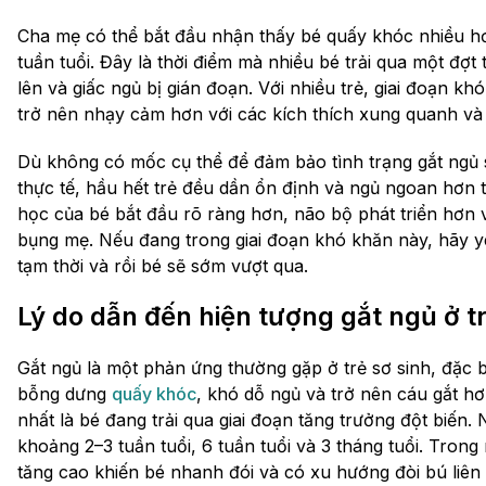
Cha mẹ có thể bắt đầu nhận thấy bé quấy khóc nhiều hơ
tuần tuổi. Đây là thời điểm mà nhiều bé trải qua một đợ
lên và giấc ngủ bị gián đoạn. Với nhiều trẻ, giai đoạn k
trở nên nhạy cảm hơn với các kích thích xung quanh và 
Dù không có mốc cụ thể để đảm bảo tình trạng gắt ngủ 
thực tế, hầu hết trẻ đều dần ổn định và ngủ ngoan hơn t
học của bé bắt đầu rõ ràng hơn, não bộ phát triển hơn 
bụng mẹ. Nếu đang trong giai đoạn khó khăn này, hãy 
tạm thời và rồi bé sẽ sớm vượt qua.
Lý do dẫn đến hiện tượng gắt ngủ ở t
Gắt ngủ là một phản ứng thường gặp ở trẻ sơ sinh, đặc b
bỗng dưng
quấy khóc
, khó dỗ ngủ và trở nên cáu gắt h
nhất là bé đang trải qua giai đoạn tăng trưởng đột biến
khoảng 2–3 tuần tuổi, 6 tuần tuổi và 3 tháng tuổi. Tron
tăng cao khiến bé nhanh đói và có xu hướng đòi bú liên t