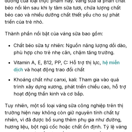
dưỡng của loại thực phẩm này. Váng sữa là phần chất
béo nổi lên sau khi ly tâm sữa tươi, chứa lượng chất
béo cao và nhiều dưỡng chất thiết yếu cho sự phát
triển của trẻ nhỏ.
Thành phần nổi bật của váng sữa bao gồm:
Chất béo sữa tự nhiên: Nguồn năng lượng dồi dào,
phù hợp cho trẻ nhẹ cân, chậm tăng trưởng.
Vitamin A, E, B12, PP, C: Hỗ trợ thị lực,
hệ miễn
dịch
và hoạt động trao đổi chất
Khoáng chất như canxi, kali: Tham gia vào quá
trình xây dựng xương, phát triển chiều cao, hỗ trợ
hoạt động thần kinh và cơ bắp.
Tuy nhiên, một số loại váng sữa công nghiệp trên thị
trường hiện nay không còn giữ nguyên tính chất tự
nhiên, vì đã được bổ sung thêm phụ gia như đường,
hương liệu, bột ngũ cốc hoặc chất ổn định. Tỷ lệ váng