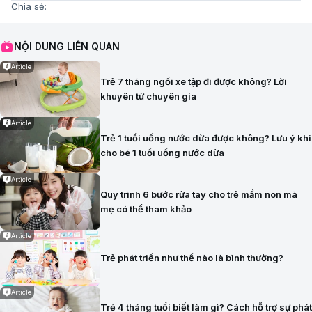
Chia sẻ:
NỘI DUNG LIÊN QUAN
Article
Trẻ 7 tháng ngồi xe tập đi được không? Lời
khuyên từ chuyên gia
Article
Trẻ 1 tuổi uống nước dừa được không? Lưu ý khi
cho bé 1 tuổi uống nước dừa
Article
Quy trình 6 bước rửa tay cho trẻ mầm non mà
mẹ có thể tham khảo
Article
Trẻ phát triển như thế nào là bình thường?
Article
Trẻ 4 tháng tuổi biết làm gì? Cách hỗ trợ sự phát