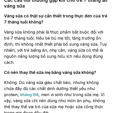
Các câu hỏi thường gặp khi cho trẻ 7 tháng ăn
váng sữa
Váng sữa có thật sự cần thiết trong thực đơn của trẻ
7 tháng tuổi không?
Váng sữa không phải là thực phẩm bắt buộc đối với
trẻ 7 tháng tuổi. Nếu bé bú mẹ tốt, tăng trưởng ổn
định, thì không nhất thiết phải bổ sung váng sữa. Tuy
nhiên, với trẻ biếng ăn, nhẹ cân, váng sữa có thể là
nguồn năng lượng bổ sung hữu ích nếu dùng đúng
cách.
Có nên thay thế sữa mẹ bằng váng sữa không?
Không. Dù váng sữa giàu chất béo, nhưng không
chứa đầy đủ các chất dinh dưỡng thiết yếu như
protein,
kháng thể
, men vi sinh như trong sữa mẹ. Vì
vậy, váng sữa chỉ nên dùng như món ăn phụ, không
thể thay thế vai trò của sữa mẹ hoặc sữa công thức
trong giai đoạn đầu đời.