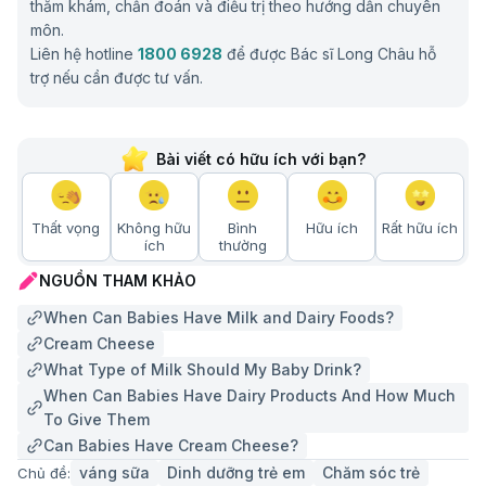
thăm khám, chẩn đoán và điều trị theo hướng dẫn chuyên
môn.
Liên hệ hotline
1800 6928
để được Bác sĩ Long Châu hỗ
trợ nếu cần được tư vấn.
Bài viết có hữu ích với bạn?
Thất vọng
Không hữu
Bình
Hữu ích
Rất hữu ích
ích
thường
NGUỒN THAM KHẢO
When Can Babies Have Milk and Dairy Foods?
Cream Cheese
What Type of Milk Should My Baby Drink?
When Can Babies Have Dairy Products And How Much
To Give Them
Can Babies Have Cream Cheese?
váng sữa
Dinh dưỡng trẻ em
Chăm sóc trẻ
Chủ đề: