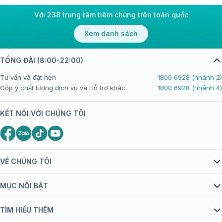
Với 238 trung tâm tiêm chủng trên toàn quốc
Xem danh sách
TỔNG ĐÀI (8:00-22:00)
Tư vấn và đặt hẹn
1800 6928 (nhánh 2)
Góp ý chất lượng dịch vụ và Hỗ trợ khác
1800 6928 (nhánh 4)
KẾT NỐI VỚI CHÚNG TÔI
VỀ CHÚNG TÔI
Giới thiệu Tiêm Chủng FPT Long Châu
MỤC NỔI BẬT
Quy chế hoạt động website/ứng dụng thương mại điện tử
Danh mục vắc xin
TÌM HIỂU THÊM
bán hàng