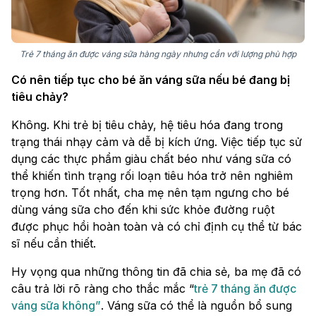
Trẻ 7 tháng ăn được váng sữa hàng ngày nhưng cần với lượng phù hợp
Có nên tiếp tục cho bé ăn váng sữa nếu bé đang bị
tiêu chảy?
Không. Khi trẻ bị tiêu chảy, hệ tiêu hóa đang trong
trạng thái nhạy cảm và dễ bị kích ứng. Việc tiếp tục sử
dụng các thực phẩm giàu chất béo như váng sữa có
thể khiến tình trạng rối loạn tiêu hóa trở nên nghiêm
trọng hơn. Tốt nhất, cha mẹ nên tạm ngưng cho bé
dùng váng sữa cho đến khi sức khỏe đường ruột
được phục hồi hoàn toàn và có chỉ định cụ thể từ bác
sĩ nếu cần thiết.
Hy vọng qua những thông tin đã chia sẻ, ba mẹ đã có
câu trả lời rõ ràng cho thắc mắc “
trẻ 7 tháng ăn được
váng sữa không”
. Váng sữa có thể là nguồn bổ sung