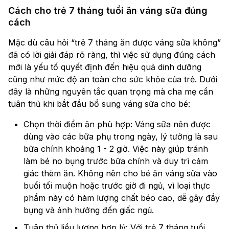
Cách cho trẻ 7 tháng tuổi ăn váng sữa đúng
cách
Mặc dù câu hỏi “trẻ 7 tháng ăn được váng sữa không”
đã có lời giải đáp rõ ràng, thì việc sử dụng đúng cách
mới là yếu tố quyết định đến hiệu quả dinh dưỡng
cũng như mức độ an toàn cho sức khỏe của trẻ. Dưới
đây là những nguyên tắc quan trọng mà cha mẹ cần
tuân thủ khi bắt đầu bổ sung váng sữa cho bé:
Chọn thời điểm ăn phù hợp: Váng sữa nên được
dùng vào các bữa phụ trong ngày, lý tưởng là sau
bữa chính khoảng 1 - 2 giờ. Việc này giúp tránh
làm bé no bụng trước bữa chính và duy trì cảm
giác thèm ăn. Không nên cho bé ăn váng sữa vào
buổi tối muộn hoặc trước giờ đi ngủ, vì loại thực
phẩm này có hàm lượng chất béo cao, dễ gây đầy
bụng và ảnh hưởng đến giấc ngủ.
Tuân thủ liều lượng hợp lý: Với trẻ 7 tháng tuổi,