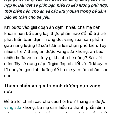
hợp lý. Bài viết sẽ giúp bạn hiểu rõ liều lượng phù hợp, 
thời điểm nên cho ăn và các lưu ý quan trọng để đảm 
Khi bước vào giai đoạn ăn dặm, nhiều cha mẹ băn
khoăn nên bổ sung loại thực phẩm nào để hỗ trợ trẻ
phát triển toàn diện. Trong đó, váng sữa, sản phẩm
giàu năng lượng từ sữa tươi là lựa chọn phổ biến. Tuy
nhiên, trẻ 7 tháng ăn được váng sữa không, ăn bao
nhiêu là đủ và có lưu ý gì khi cho bé dùng? Bài viết
dưới đây sẽ cung cấp lời giải đáp chi tiết và lời khuyên
từ chuyên gia dinh dưỡng để ba mẹ yên tâm chăm sóc
con.
Thành phần và giá trị dinh dưỡng của váng
sữa
Để trả lời chính xác cho câu hỏi trẻ 7 tháng ăn được
váng sữa
không, ba mẹ cần hiểu rõ thành phần dinh