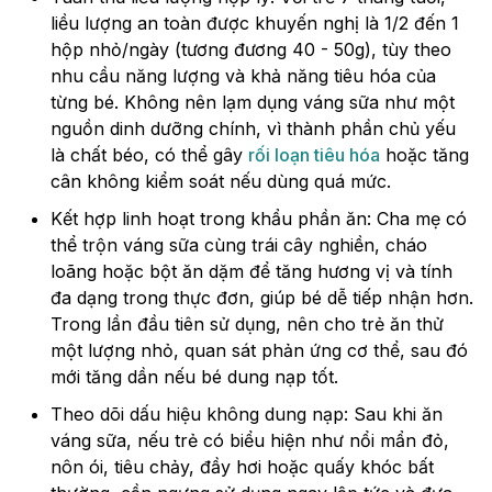
liều lượng an toàn được khuyến nghị là 1/2 đến 1
hộp nhỏ/ngày (tương đương 40 - 50g), tùy theo
nhu cầu năng lượng và khả năng tiêu hóa của
từng bé. Không nên lạm dụng váng sữa như một
nguồn dinh dưỡng chính, vì thành phần chủ yếu
là chất béo, có thể gây
rối loạn tiêu hóa
hoặc tăng
cân không kiểm soát nếu dùng quá mức.
Kết hợp linh hoạt trong khẩu phần ăn: Cha mẹ có
thể trộn váng sữa cùng trái cây nghiền, cháo
loãng hoặc bột ăn dặm để tăng hương vị và tính
đa dạng trong thực đơn, giúp bé dễ tiếp nhận hơn.
Trong lần đầu tiên sử dụng, nên cho trẻ ăn thử
một lượng nhỏ, quan sát phản ứng cơ thể, sau đó
mới tăng dần nếu bé dung nạp tốt.
Theo dõi dấu hiệu không dung nạp: Sau khi ăn
váng sữa, nếu trẻ có biểu hiện như nổi mẩn đỏ,
nôn ói, tiêu chảy, đầy hơi hoặc quấy khóc bất