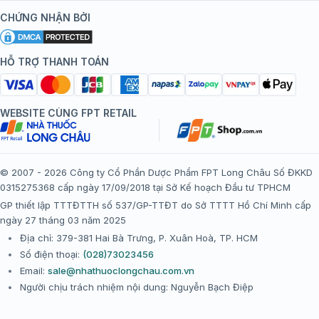
Kiến thức tiêm chủng
Chính sách nội dung
Khuyến mãi
CHỨNG NHẬN BỞI
Đội ngũ bác sĩ, chuyên gia
Chính sách bảo mật
Tôi nên tiêm gì?
Hệ thống trung tâm tiêm chủng
HỖ TRỢ THANH TOÁN
Chính sách bảo mật dữ liệu cá nhân
Tiêm chủng đi nước ngoài
Chính sách thanh toán
WEBSITE CÙNG FPT RETAIL
Chính sách đổi trả gói, mũi tiêm tại trung tâm tiêm chủng
FPT Long Châu
Chính sách “Gia đình là Số 1”
© 2007 - 2026 Công ty Cổ Phần Dược Phẩm FPT Long Châu Số ĐKKD
0315275368 cấp ngày 17/09/2018 tại Sở Kế hoạch Đầu tư TPHCM
Thể lệ chương trình “Tích điểm nhận đặc quyền”
GP thiết lập TTTĐTTH số 537/GP-TTĐT do Sở TTTT Hồ Chí Minh cấp
ngày 27 tháng 03 năm 2025
Địa chỉ: 379-381 Hai Bà Trưng, P. Xuân Hoà, TP. HCM
Số điện thoại:
(028)73023456
Email:
sale@nhathuoclongchau.com.vn
Người chịu trách nhiệm nội dung: Nguyễn Bạch Điệp