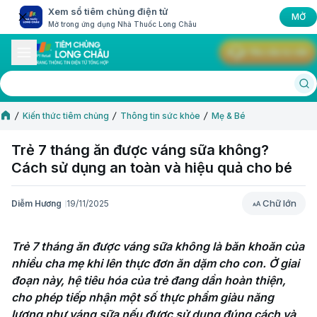
Xem sổ tiêm chủng điện tử
MỞ
Mở trong ứng dụng Nhà Thuốc Long Châu
Yêu cầu tư vấn
Kiến thức tiêm chủng
Thông tin sức khỏe
Mẹ & Bé
Trẻ 7 tháng ăn được váng sữa không?
Cách sử dụng an toàn và hiệu quả cho bé
Chữ lớn
Diễm Hương
19/11/2025
Chữ lớn
Trẻ 7 tháng ăn được váng sữa không là băn khoăn của 
nhiều cha mẹ khi lên thực đơn ăn dặm cho con. Ở giai 
đoạn này, hệ tiêu hóa của trẻ đang dần hoàn thiện, 
cho phép tiếp nhận một số thực phẩm giàu năng 
lượng như váng sữa nếu được sử dụng đúng cách và 