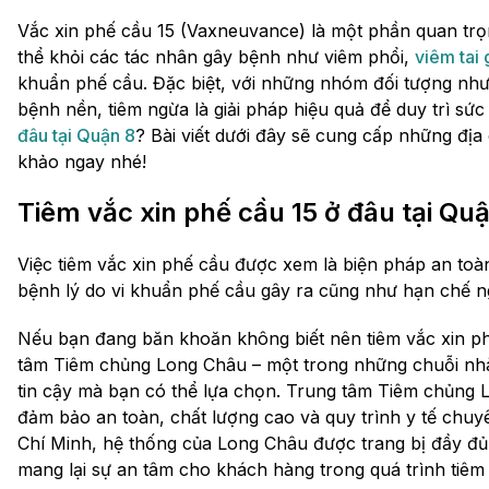
Vắc xin phế cầu 15 (Vaxneuvance) là một phần quan trọ
thể khỏi các tác nhân gây bệnh như viêm phổi,
viêm tai 
khuẩn phế cầu. Đặc biệt, với những nhóm đối tượng như
bệnh nền, tiêm ngừa là giải pháp hiệu quả để duy trì sứ
đâu tại Quận 8
? Bài viết dưới đây sẽ cung cấp những địa
khảo ngay nhé!
Tiêm vắc xin phế cầu 15 ở đâu tại Qu
Việc tiêm vắc xin phế cầu được xem là biện pháp an toà
bệnh lý do vi khuẩn phế cầu gây ra cũng như hạn chế 
Nếu bạn đang băn khoăn không biết nên tiêm vắc xin ph
tâm Tiêm chủng Long Châu – một trong những chuỗi nhà t
tin cậy mà bạn có thể lựa chọn. Trung tâm Tiêm chủng 
đảm bảo an toàn, chất lượng cao và quy trình y tế chuyê
Chí Minh, hệ thống của Long Châu được trang bị đầy đủ th
mang lại sự an tâm cho khách hàng trong quá trình tiêm