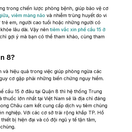
ng trong chiến lược phòng bệnh, giúp bảo vệ cơ
giữa
,
viêm màng não
và nhiễm trùng huyết do vi
 trẻ em, người cao tuổi hoặc những người có
c khỏe lâu dài. Vậy nên
tiêm vắc xin phế cầu 15 ở
 chỉ gợi ý mà bạn có thể tham khảo, cùng tham
ận 8?
n và hiệu quả trong việc giúp phòng ngừa các
nguy cơ gặp phải những biến chứng nguy hiểm.
ế cầu 15 ở đâu tại Quận 8 thì hệ thống Trung
huốc lớn nhất tại Việt Nam sẽ là địa chỉ đáng
Long Châu cam kết cung cấp dịch vụ tiêm chủng
n nghiệp. Với các cơ sở trải rộng khắp TP. Hồ
iết bị hiện đại và có đội ngũ y tế tận tâm,
 chủng.