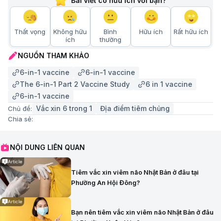
Bài viết có hữu ích với bạn?
Thất vọng
Không hữu
Bình
Hữu ích
Rất hữu ích
ích
thường
NGUỒN THAM KHẢO
6-in-1 vaccine
6-in-1 vaccine
The 6-in-1 Part 2 Vaccine Study
6 in 1 vaccine
6-in-1 vaccine
Vắc xin 6 trong 1
Địa điểm tiêm chủng
Chủ đề:
Chia sẻ:
NỘI DUNG LIÊN QUAN
Article
Tiêm vắc xin viêm não Nhật Bản ở đâu tại
Phường An Hội Đông?
Article
Bạn nên tiêm vắc xin viêm não Nhật Bản ở đâu