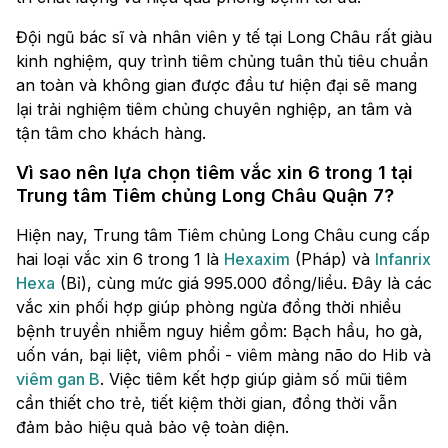
Đội ngũ bác sĩ và nhân viên y tế tại Long Châu rất giàu
kinh nghiệm, quy trình tiêm chủng tuân thủ tiêu chuẩn
an toàn và không gian được đầu tư hiện đại sẽ mang
lại trải nghiệm tiêm chủng chuyên nghiệp, an tâm và
tận tâm cho khách hàng.
Vì sao nên lựa chọn tiêm vắc xin 6 trong 1 tại
Trung tâm Tiêm chủng Long Châu Quận 7?
Hiện nay, Trung tâm Tiêm chủng Long Châu cung cấp
hai loại vắc xin 6 trong 1 là
Hexaxim
(Pháp) và
Infanrix
Hexa
(Bỉ), cùng mức giá 995.000 đồng/liều. Đây là các
vắc xin phối hợp giúp phòng ngừa đồng thời nhiều
bệnh truyền nhiễm nguy hiểm gồm: Bạch hầu, ho gà,
uốn ván, bại liệt, viêm phổi - viêm màng não do Hib và
viêm gan B
. Việc tiêm kết hợp giúp giảm số mũi tiêm
cần thiết cho trẻ, tiết kiệm thời gian, đồng thời vẫn
đảm bảo hiệu quả bảo vệ toàn diện.