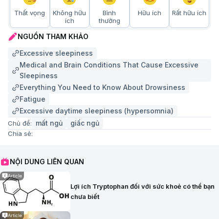
Thất vọng
Không hữu
Bình
Hữu ích
Rất hữu ích
ích
thường
NGUỒN THAM KHẢO
Excessive sleepiness
Medical and Brain Conditions That Cause Excessive
Sleepiness
Everything You Need to Know About Drowsiness
Fatigue
Excessive daytime sleepiness (hypersomnia)
mất ngủ
giấc ngủ
Chủ đề:
Chia sẻ:
NỘI DUNG LIÊN QUAN
Article
Lợi ích Tryptophan đối với sức khoẻ có thể bạn
chưa biết
Article