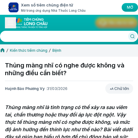
Xem sổ tiêm chủng điện tử
MỞ
Mở trong ứng dụng Nhà Thuốc Long Châu
Yêu cầu tư vấn
Kiến thức tiêm chủng
Bệnh
Thủng màng nhĩ có nghe được không và
những điều cần biết?
Chữ lớn
Huỳnh Bảo Phương Vy
31/03/2026
Chữ lớn
Thủng màng nhĩ là tình trạng có thể xảy ra sau viêm 
tai, chấn thương hoặc thay đổi áp lực đột ngột. Vậy 
thực tế thủng màng nhĩ có nghe được không, và mức 
độ ảnh hưởng đến thính lực như thế nào? Bài viết dưới 
đây sẽ giúp bạn hiểu rõ hơn để chủ động bảo vệ sức 