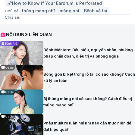
How to Know if Your Eardrum is Perforated
thủng màng nhĩ
màng nhĩ
Bệnh về tai
Chủ đề:
Chia sẻ:
NỘI DUNG LIÊN QUAN
Bệnh A-Z
Bệnh Ménière: Dấu hiệu, nguyên nhân, phương
pháp chẩn đoán, điều trị và phòng ngừa
Article
Bông gòn bị kẹt trong lỗ tai có sao không? Cách
xử lý an toàn
Article
Bị thủng màng nhĩ có sao không? Cách điều trị
thủng màng nhĩ
Article
Phẫu thuật rò luân nhĩ khi nào cần thực hiện để
đạt hiệu quả?