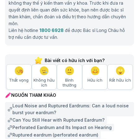
không thay thế ý kiến tham vấn y khoa. Trước khi đưa ra
quyết định liên quan đến sức khỏe, bạn nên được bác sĩ
thăm khám, chẩn đoán và điều trị theo hướng dẫn chuyên
môn.
Liên hệ hotline
1800 6928
để được Bác sĩ Long Châu hỗ
trợ nếu cần được tư vấn.
Bài viết có hữu ích với bạn?
Thất vọng
Không hữu
Bình
Hữu ích
Rất hữu ích
ích
thường
NGUỒN THAM KHẢO
Loud Noise and Ruptured Eardrums: Can a loud noise
burst your eardrum?
Can You Still Hear with Ruptured Eardrum?
Perforated Eardrum and Its Impact on Hearing
Ruptured eardrum (perforated eardrum)