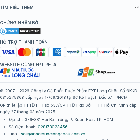
Quy chế hoạt động website/ứng dụng thương mại điện tử
Danh mục vắc xin
TÌM HIỂU THÊM
bán hàng
Kiến thức tiêm chủng
Chính sách nội dung
Khuyến mãi
CHỨNG NHẬN BỞI
Đội ngũ bác sĩ, chuyên gia
Chính sách bảo mật
Tôi nên tiêm gì?
Hệ thống trung tâm tiêm chủng
HỖ TRỢ THANH TOÁN
Chính sách bảo mật dữ liệu cá nhân
Tiêm chủng đi nước ngoài
Chính sách thanh toán
WEBSITE CÙNG FPT RETAIL
Chính sách đổi trả gói, mũi tiêm tại trung tâm tiêm chủng
FPT Long Châu
Chính sách “Gia đình là Số 1”
© 2007 - 2026 Công ty Cổ Phần Dược Phẩm FPT Long Châu Số ĐKKD
0315275368 cấp ngày 17/09/2018 tại Sở Kế hoạch Đầu tư TPHCM
Thể lệ chương trình “Tích điểm nhận đặc quyền”
GP thiết lập TTTĐTTH số 537/GP-TTĐT do Sở TTTT Hồ Chí Minh cấp
ngày 27 tháng 03 năm 2025
Địa chỉ: 379-381 Hai Bà Trưng, P. Xuân Hoà, TP. HCM
Số điện thoại:
(028)73023456
Email:
sale@nhathuoclongchau.com.vn